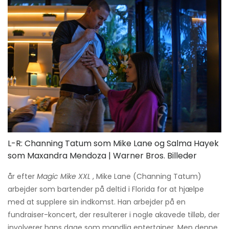
L-R: Channing Tatum som Mike Lane og Salma Hayek
som Maxandra Mendoza | Warner Bros. Billeder
år efter
Magic Mike XXL
, Mike Lane (Channing Tatum)
arbejder som bartender på deltid i Florida for at hjælpe
med at supplere sin indkomst. Han arbejder på en
fundraiser-koncert, der resulterer i nogle akavede tilløb, der
involverer hans dage som mandlig entertainer. Men denne