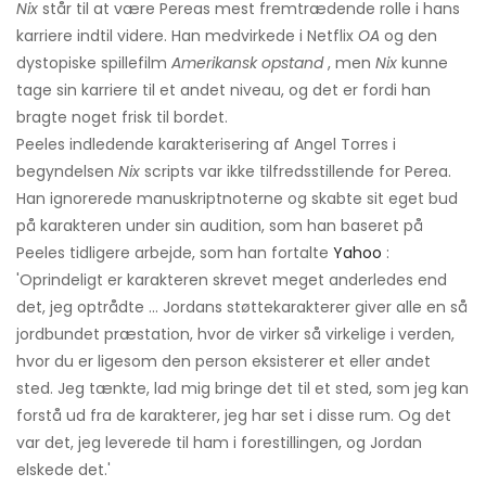
Nix
står til at være Pereas mest fremtrædende rolle i hans
karriere indtil videre. Han medvirkede i Netflix
OA
og den
dystopiske spillefilm
Amerikansk opstand
, men
Nix
kunne
tage sin karriere til et andet niveau, og det er fordi han
bragte noget frisk til bordet.
Peeles indledende karakterisering af Angel Torres i
begyndelsen
Nix
scripts var ikke tilfredsstillende for Perea.
Han ignorerede manuskriptnoterne og skabte sit eget bud
på karakteren under sin audition, som han baseret på
Peeles tidligere arbejde, som han fortalte
Yahoo
:
'Oprindeligt er karakteren skrevet meget anderledes end
det, jeg optrådte ... Jordans støttekarakterer giver alle en så
jordbundet præstation, hvor de virker så virkelige i verden,
hvor du er ligesom den person eksisterer et eller andet
sted. Jeg tænkte, lad mig bringe det til et sted, som jeg kan
forstå ud fra de karakterer, jeg har set i disse rum. Og det
var det, jeg leverede til ham i forestillingen, og Jordan
elskede det.'