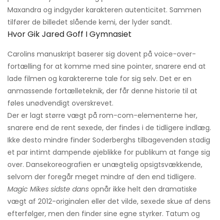
Maxandra og indgyder karakteren autenticitet. Sammen
tilfører de billedet slående kemi, der lyder sandt.
Hvor Gik Jared Goff I Gymnasiet
Carolins manuskript baserer sig dovent på voice-over-
fortælling for at komme med sine pointer, snarere end at
lade filmen og karaktererne tale for sig selv. Det er en
anmassende fortælleteknik, der får denne historie til at
føles unødvendigt overskrevet.
Der er lagt større vægt på rom-com-elementerne her,
snarere end de rent sexede, der findes i de tidligere indlæg.
Ikke desto mindre finder Soderberghs tilbagevenden stadig
et par intimt dampende øjeblikke for publikum at fange sig
over. Dansekoreografien er unægtelig opsigtsvækkende,
selvom der foregår meget mindre af den end tidligere.
Magic Mikes sidste dans
opnår ikke helt den dramatiske
vægt af 2012-originalen eller det vilde, sexede skue af dens
efterfølger, men den finder sine egne styrker. Tatum og