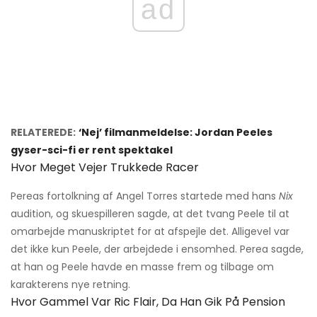
ad
RELATEREDE:
‘Nej’ filmanmeldelse: Jordan Peeles
gyser-sci-fi er rent spektakel
Hvor Meget Vejer Trukkede Racer
Pereas fortolkning af Angel Torres startede med hans
Nix
audition, og skuespilleren sagde, at det tvang Peele til at
omarbejde manuskriptet for at afspejle det. Alligevel var
det ikke kun Peele, der arbejdede i ensomhed. Perea sagde,
at han og Peele havde en masse frem og tilbage om
karakterens nye retning.
Hvor Gammel Var Ric Flair, Da Han Gik På Pension