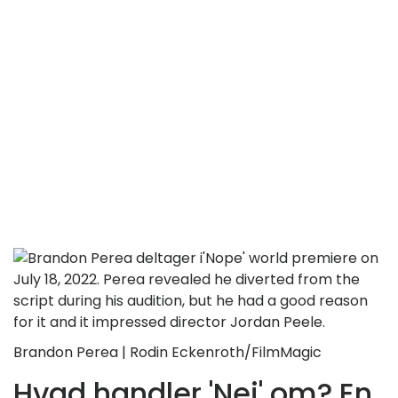
Brandon Perea | Rodin Eckenroth/FilmMagic
Hvad handler 'Nej' om? En