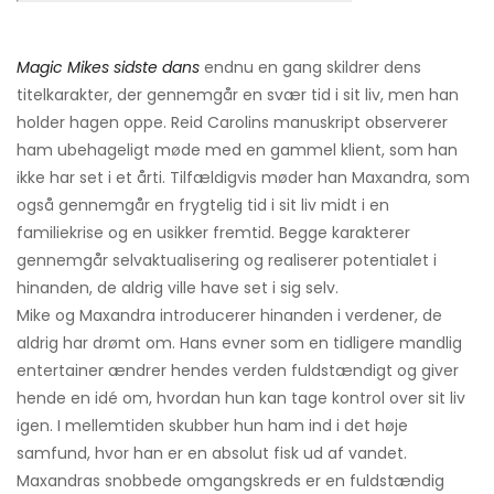
Magic Mikes sidste dans
endnu en gang skildrer dens
titelkarakter, der gennemgår en svær tid i sit liv, men han
holder hagen oppe. Reid Carolins manuskript observerer
ham ubehageligt møde med en gammel klient, som han
ikke har set i et årti. Tilfældigvis møder han Maxandra, som
også gennemgår en frygtelig tid i sit liv midt i en
familiekrise og en usikker fremtid. Begge karakterer
gennemgår selvaktualisering og realiserer potentialet i
hinanden, de aldrig ville have set i sig selv.
Mike og Maxandra introducerer hinanden i verdener, de
aldrig har drømt om. Hans evner som en tidligere mandlig
entertainer ændrer hendes verden fuldstændigt og giver
hende en idé om, hvordan hun kan tage kontrol over sit liv
igen. I mellemtiden skubber hun ham ind i det høje
samfund, hvor han er en absolut fisk ud af vandet.
Maxandras snobbede omgangskreds er en fuldstændig