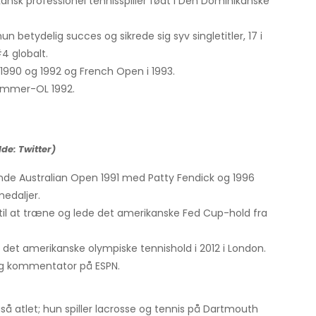
nsk professionel tennisspiller født i Den Dominikanske
n betydelig succes og sikrede sig syv singletitler, 17 i
4 globalt.
i 1990 og 1992 og French Open i 1993.
ommer-OL 1992.
de: Twitter)
inde Australian Open 1991 med Patty Fendick og 1996
edaljer.
 til at træne og lede det amerikanske Fed Cup-hold fra
det amerikanske olympiske tennishold i 2012 i London.
 og kommentator på ESPN.
gså atlet; hun spiller lacrosse og tennis på Dartmouth