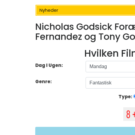
Nyheder
Nicholas Godsick Foræ
Fernandez og Tony Go
Hvilken Fi
Dag I Ugen:
Genre:
Type: