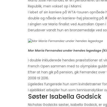
María José Fernández er en pensioneret amerika
Republik, men vokset op i Miami.
I løbet af sin karriere på WTA-touren opnåede hu
double og nåede en karriere-høj placering på #
I singlen var Maria finalist ved Australian Open 
Derudover vandt hun en bronzemedalje ved s
Mor Maria Fernandez under hendes legedage (Kil
I double inkluderede hendes præstationer at v
French Open sammen med to olympiske guldm
Efter at han gik på pension, gik Fernandez over
2008 til 2016.
Ligeledes fungerede hun som kvindetræner for 
I øjeblikket arbejder hun som tennisanalytiker
Søster Isabella Godsick
Nicholas Godsicks søster, Isabella Godsick, er o