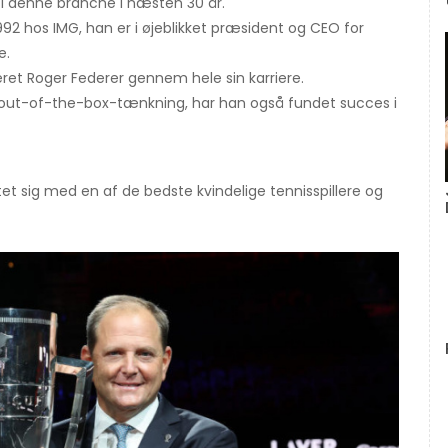
 i denne branche i næsten 30 år.
92 hos IMG, han er i øjeblikket præsident og CEO for
e.
ret Roger Federer gennem hele sin karriere.
 out-of-the-box-tænkning, har han også fundet succes i
tet sig med en af ​​de bedste kvindelige tennisspillere og