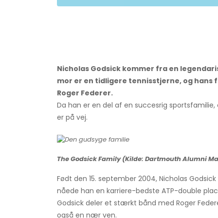
Nicholas Godsick kommer fra en legendaris
mor er en tidligere tennisstjerne, og hans
Roger Federer.
Da han er en del af en succesrig sportsfamilie, er
er på vej.
The Godsick Family (Kilde: Dartmouth Alumni M
Født den 15. september 2004, Nicholas Godsick e
nåede han en karriere-bedste ATP-double place
Godsick deler et stærkt bånd med Roger Feder
også en nær ven.