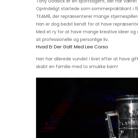
Tony Godsick er en sportsagent, der har været
Oprindeligt startede som sommerpraktikant i 19
TEAM8, der repræsenterer mange stjernespiller
Han er dog bedst kendt for at have repræsente
Med et ry for at have mange kreative ideer og
sit professionelle og personlige liv.
Hvad Er Der Galt Med Lee Corso
Han har allerede vundet i livet efter at have gif
skabt en familie med to smukke børn!