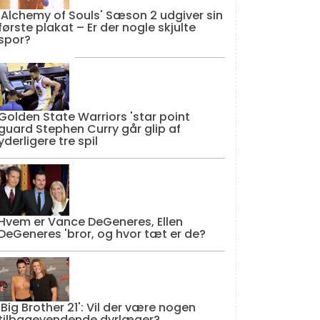
'Alchemy of Souls' Sæson 2 udgiver sin
første plakat – Er der nogle skjulte
spor?
Golden State Warriors 'star point
guard Stephen Curry går glip af
yderligere tre spil
Hvem er Vance DeGeneres, Ellen
DeGeneres 'bror, og hvor tæt er de?
'Big Brother 21': Vil der være nogen
tilbagevendende dyrlæger?