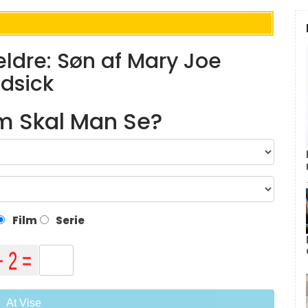
ldre: Søn af Mary Joe
dsick
lm Skal Man Se?
Film
Serie
At Vise