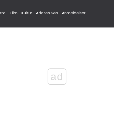
ste
Film
Kultur
Atletes Søn
Anmeldelser
ad