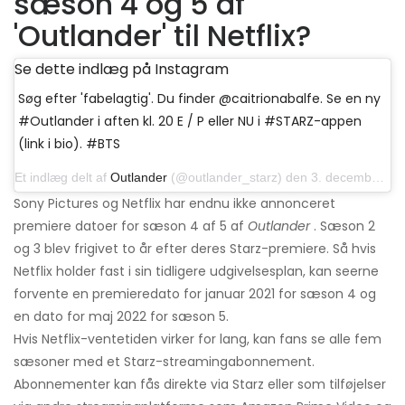
sæson 4 og 5 af
'Outlander' til Netflix?
Se dette indlæg på Instagram
Søg efter 'fabelagtig'. Du finder @caitrionabalfe. Se en ny
#Outlander i aften kl. 20 E / P eller NU i #STARZ-appen
(link i bio). #BTS
Et indlæg delt af
Outlander
(@outlander_starz) den 3. december 2017 kl.11: 58 PST
Sony Pictures og Netflix har endnu ikke annonceret
premiere datoer for sæson 4 af 5 af
Outlander
. Sæson 2
og 3 blev frigivet to år efter deres Starz-premiere. Så hvis
Netflix holder fast i sin tidligere udgivelsesplan, kan seerne
forvente en premieredato for januar 2021 for sæson 4 og
en dato for maj 2022 for sæson 5.
Hvis Netflix-ventetiden virker for lang, kan fans se alle fem
sæsoner med et Starz-streamingabonnement.
Abonnementer kan fås direkte via Starz eller som tilføjelser