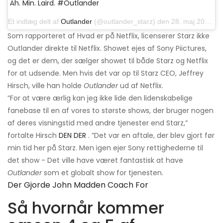
Åh. Min. Laird. #Outlander
Et indlæg delt af
Outlander
(@outlander_starz) den 28. maj 2016 kl. 21:00 PDT
Som rapporteret af Hvad er på Netflix, licenserer Starz ikke
Outlander direkte til Netflix. Showet ejes af Sony Piictures,
og det er dem, der sælger showet til både Starz og Netflix
for at udsende. Men hvis det var op til Starz CEO, Jeffrey
Hirsch, ville han holde
Outlander
ud af Netflix.
”For at være ærlig kan jeg ikke lide den lidenskabelige
fanebase til en af ​​vores to største shows, der bruger nogen
af ​​deres visningstid med andre tjenester end Starz,”
fortalte Hirsch
DEN DER
. ”Det var en aftale, der blev gjort før
min tid her på Starz. Men igen ejer Sony rettighederne til
det show - Det ville have været fantastisk at have
Outlander
som et globalt show for tjenesten.
Der Gjorde John Madden Coach For
Så hvornår kommer