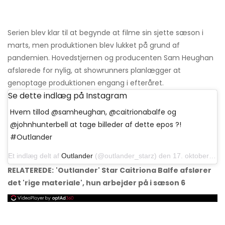
Serien blev klar til at begynde at filme sin sjette sæson i
marts, men produktionen blev lukket på grund af
pandemien. Hovedstjernen og producenten Sam Heughan
afslørede for nylig, at showrunners planlægger at
genoptage produktionen engang i efteråret.
Se dette indlæg på Instagram
Hvem tillod @samheughan, @caitrionabalfe og
@johnhunterbell at tage billeder af dette epos ?!
#Outlander
Et indlæg delt af
Outlander
(@outlander_starz) den 17. oktober 2018 kl. 16:38 PDT
RELATEREDE:
'Outlander' Star Caitriona Balfe afslører
det 'rige materiale', hun arbejder på i sæson 6