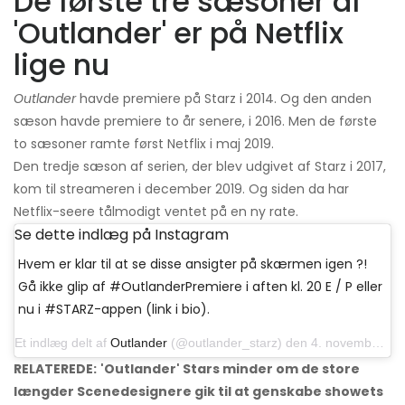
De første tre sæsoner af
'Outlander' er på Netflix
lige nu
Outlander
havde premiere på Starz i 2014. Og den anden
sæson havde premiere to år senere, i 2016. Men de første
to sæsoner ramte først Netflix i maj 2019.
Den tredje sæson af serien, der blev udgivet af Starz i 2017,
kom til streameren i december 2019. Og siden da har
Netflix-seere tålmodigt ventet på en ny rate.
Se dette indlæg på Instagram
Hvem er klar til at se disse ansigter på skærmen igen ?!
Gå ikke glip af #OutlanderPremiere i aften kl. 20 E / P eller
nu i #STARZ-appen (link i bio).
Et indlæg delt af
Outlander
(@outlander_starz) den 4. november 2018 kl. 16:22 PST
RELATEREDE:
'Outlander' Stars minder om de store
længder Scenedesignere gik til at genskabe showets