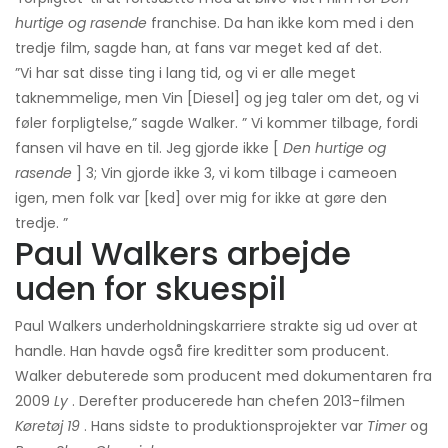
hurtige og rasende
franchise. Da han ikke kom med i den
tredje film, sagde han, at fans var meget ked af det.
”Vi har sat disse ting i lang tid, og vi er alle meget
taknemmelige, men Vin [Diesel] og jeg taler om det, og vi
føler forpligtelse,” sagde Walker. ” Vi kommer tilbage, fordi
fansen vil have en til. Jeg gjorde ikke [
Den hurtige og
rasende
] 3; Vin gjorde ikke 3, vi kom tilbage i cameoen
igen, men folk var [ked] over mig for ikke at gøre den
tredje. ”
Paul Walkers arbejde
uden for skuespil
Paul Walkers underholdningskarriere strakte sig ud over at
handle. Han havde også fire kreditter som producent.
Walker debuterede som producent med dokumentaren fra
2009
Ly
. Derefter producerede han chefen 2013-filmen
Køretøj 19
. Hans sidste to produktionsprojekter var
Timer
og