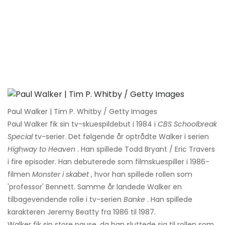
Paul Walker | Tim P. Whitby / Getty Images
Paul Walker fik sin tv-skuespildebut i 1984 i
CBS Schoolbreak
Special
tv-serier. Det følgende år optrådte Walker i serien
Highway to Heaven
. Han spillede Todd Bryant / Eric Travers
i fire episoder. Han debuterede som filmskuespiller i 1986-
filmen
Monster i skabet
, hvor han spillede rollen som
'professor' Bennett. Samme år landede Walker en
tilbagevendende rolle i tv-serien
Banke
. Han spillede
karakteren Jeremy Beatty fra 1986 til 1987.
Walker fik sin store pause, da han sluttede sig til rollen som