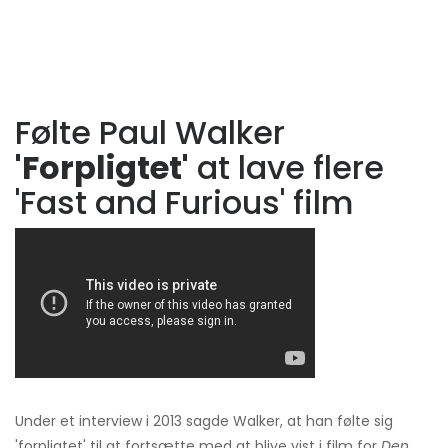
Følte Paul Walker
'Forpligtet'
at lave flere
'Fast and Furious' film
Under et interview i 2013 sagde Walker, at han følte sig
'forpligtet' til at fortsætte med at blive vist i film for
Den