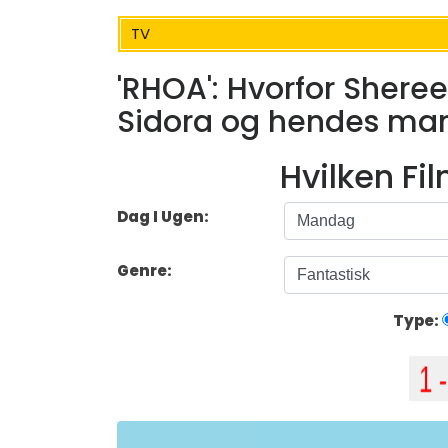
TV
'RHOA': Hvorfor Shere
Sidora og hendes man
Hvilken Fi
Dag I Ugen:
Genre:
Type: