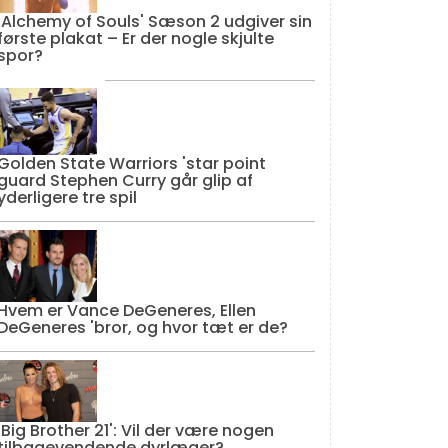
'Alchemy of Souls' Sæson 2 udgiver sin
første plakat – Er der nogle skjulte
spor?
Golden State Warriors 'star point
guard Stephen Curry går glip af
yderligere tre spil
Hvem er Vance DeGeneres, Ellen
DeGeneres 'bror, og hvor tæt er de?
'Big Brother 21': Vil der være nogen
tilbagevendende dyrlæger?