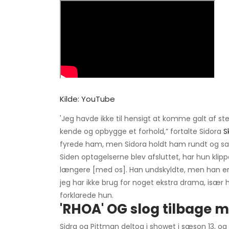
Kilde: YouTube
'Jeg havde ikke til hensigt at komme galt af s
kende og opbygge et forhold,” fortalte Sidora
S
fyrede ham, men Sidora holdt ham rundt og sa
Siden optagelserne blev afsluttet, har hun klip
længere [med os]. Han undskyldte, men han er ikk
jeg har ikke brug for noget ekstra drama, især hv
forklarede hun.
'RHOA' OG slog tilbage 
Sidra og Pittman deltog i showet i sæson 13, og