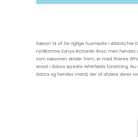
Sæson 14 af
De rigtige husmødre i Atlanta
har D
nytilkomne Sanya Richards-Ross, men hendes st
som sæsonen skrider frem, er med Sheree Whit
ansat i Sidora spredte Whitfields forretning. Nu
Sidora og hendes mand, der vil afsløre deres svig