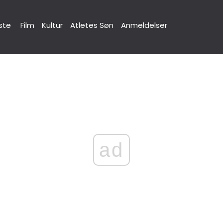
ste
Film
Kultur
Atletes Søn
Anmeldelser
ad