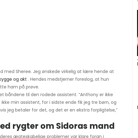
ted med Sheree. Jeg ønskede virkelig at lære hende at
kygge og akt
. Hendes medstjerner foreslog, at hun
tte ham på prøve.
pet båndene til den rodede assistent. “Anthony er ikke
e min assistent, for i sidste ende fik jeg tre børn, og
is jeg betaler for det, og det er en ekstra forpligtelse,”
med rygter om Sidoras mand
 deres ægteskabelige problemer var klare foran i