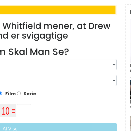
e Whitfield mener, at Drew
d er svigagtige
lm Skal Man Se?
Film
Serie
At Vise