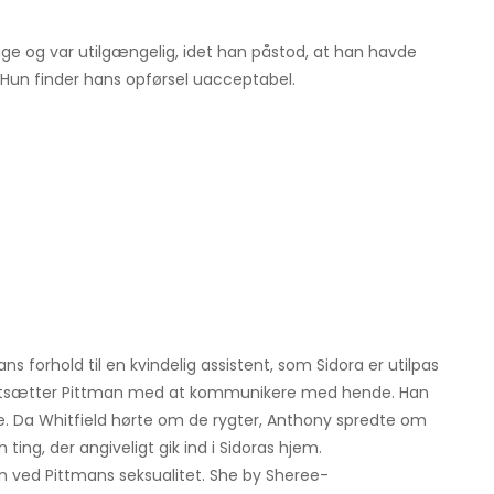
age og var utilgængelig, idet han påstod, at han havde
a. Hun finder hans opførsel uacceptabel.
 forhold til en kvindelig assistent, som Sidora er utilpas
fortsætter Pittman med at kommunikere med hende. Han
e. Da Whitfield hørte om de rygter, Anthony spredte om
ting, der angiveligt gik ind i Sidoras hjem.
n ved Pittmans seksualitet. She by Sheree-