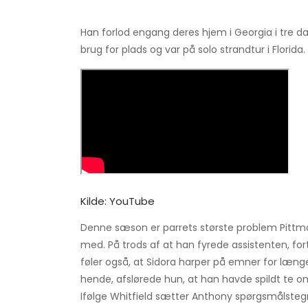
Han forlod engang deres hjem i Georgia i tre d
brug for plads og var på solo strandtur i Florid
Kilde: YouTube
Denne sæson er parrets største problem Pittmans
med. På trods af at han fyrede assistenten, 
føler også, at Sidora harper på emner for læng
hende, afslørede hun, at han havde spildt te om 
Ifølge Whitfield sætter Anthony spørgsmålsteg