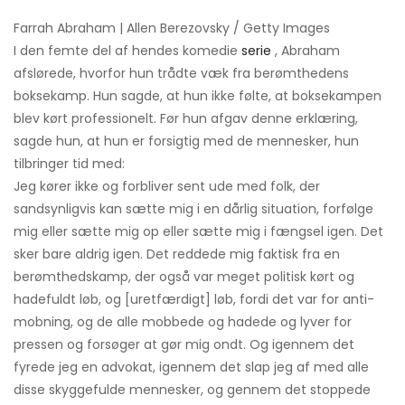
Farrah Abraham | Allen Berezovsky / Getty Images
I den femte del af hendes komedie
serie
, Abraham
afslørede, hvorfor hun trådte væk fra berømthedens
boksekamp. Hun sagde, at hun ikke følte, at boksekampen
blev kørt professionelt. Før hun afgav denne erklæring,
sagde hun, at hun er forsigtig med de mennesker, hun
tilbringer tid med:
Jeg kører ikke og forbliver sent ude med folk, der
sandsynligvis kan sætte mig i en dårlig situation, forfølge
mig eller sætte mig op eller sætte mig i fængsel igen. Det
sker bare aldrig igen. Det reddede mig faktisk fra en
berømthedskamp, ​​der også var meget politisk kørt og
hadefuldt løb, og [uretfærdigt] løb, fordi det var for anti-
mobning, og de alle mobbede og hadede og lyver for
pressen og forsøger at gør mig ondt. Og igennem det
fyrede jeg en advokat, igennem det slap jeg af med alle
disse skyggefulde mennesker, og gennem det stoppede