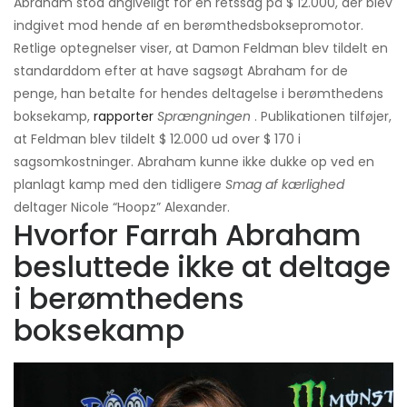
Abraham stod angiveligt for en retssag på $ 12.000, der blev
indgivet mod hende af en berømthedsboksepromotor.
Retlige optegnelser viser, at Damon Feldman blev tildelt en
standarddom efter at have sagsøgt Abraham for de
penge, han betalte for hendes deltagelse i berømthedens
boksekamp,
rapporter
Sprængningen
. Publikationen tilføjer,
at Feldman blev tildelt $ 12.000 ud over $ 170 i
sagsomkostninger. Abraham kunne ikke dukke op ved en
planlagt kamp med den tidligere
Smag af kærlighed
deltager Nicole “Hoopz” Alexander.
Hvorfor Farrah Abraham
besluttede ikke at deltage
i berømthedens
boksekamp