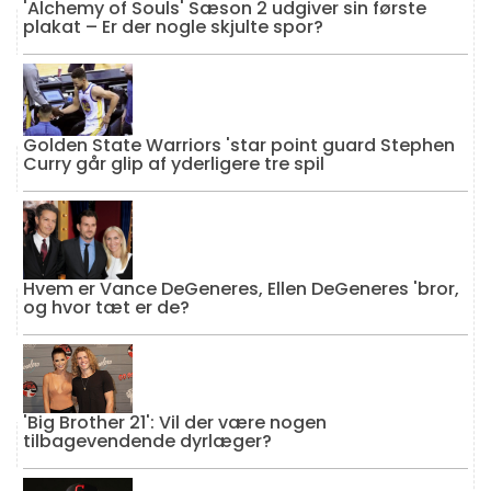
'Alchemy of Souls' Sæson 2 udgiver sin første
plakat – Er der nogle skjulte spor?
Golden State Warriors 'star point guard Stephen
Curry går glip af yderligere tre spil
Hvem er Vance DeGeneres, Ellen DeGeneres 'bror,
og hvor tæt er de?
'Big Brother 21': Vil der være nogen
tilbagevendende dyrlæger?