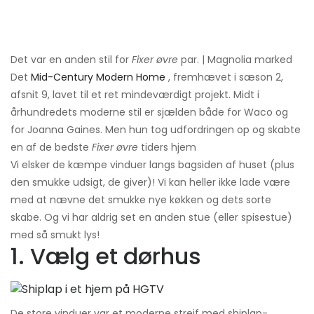
Det var en anden stil for
Fixer øvre
par. | Magnolia marked
Det
Mid-Century Modern Home
, fremhævet i sæson 2,
afsnit 9, lavet til et ret mindeværdigt projekt. Midt i
århundredets moderne stil er sjælden både for Waco og
for Joanna Gaines. Men hun tog udfordringen op og skabte
en af ​​de bedste
Fixer øvre
tiders hjem
Vi elsker de kæmpe vinduer langs bagsiden af ​​huset (plus
den smukke udsigt, de giver)! Vi kan heller ikke lade være
med at nævne det smukke nye køkken og dets sorte
skabe. Og vi har aldrig set en anden stue (eller spisestue)
med så smukt lys!
1. Vælg et dørhus
De store vinduer var et moderne strejf med shiplap-