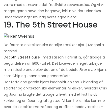
være med at nævne det fredfyldte soveværelse. Og vi vil
meget gerne have den baghave, inklusive det udendørs
underholdningsrum, bag vores egne hjem!
19. The 5th Street House
De forreste arkitektoniske detaljer trækker øjet. | Magnolia
marked
Det
5th Street House
, med sæson 1, afsnit 12, går tilbage til
begyndelsen af ​​1900-tallet. Det krævede meget arbejde,
men i sidste ende blev det en af ​​de bedste
Fixer øvre
hjem,
som Chip og Joanna har gennemført!
Det forfaldne gamle hjem indeholdt en smuk blanding af
stilarter og arkitektoniske elementer. Vi elsker, hvordan Chip
og Joanna bragte det tilbage til livet med et lyst hvidt
køkken og en åben og luftig stue. Vi kan heller ikke komme
over de klassiske metrofliser og ørefliser i badeværelset -