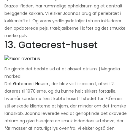
Brazos-floden, har rummelige opholdsrum og et centralt
beliggende køkken. Vi elsker Joannas brug af perlebræt i
køkkenloftet. Og vores yndlingsdetaljer i stuen inkluderer
den opdaterede pejs, træbjælkerne i loftet og det smukke
mørke gulv.
13. Gatecrest-huset
De gjorde det bedste ud af et akavet atrium. | Magnolia
marked
Det
Gatecrest House
, der blev vist i sæson 1, afsnit 2,
dateres til 1970'erne, og du kunne helt sikkert fortælle,
hvornår kunderne først købte huset! I stedet for 70'ernes
stil ønskede klienterne et hjem, der minder om det franske
landskab. Joanna leverede ved at genopfinde det akavede
atrium og give husejere en smuk indendørs urtehave, der
får masser af naturligt lys ovenfra. Vi elsker også den