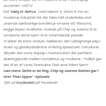
accenten. | HGTV
Det
Vælg et dørhus
, med sæson 4, afsnit 6, har en
moderne, industriel stil, der føles helt anderledes end
Joannas sædvanlige bondehus-smarte stil. Wixsoms,
begge Baylor-kvaliteter, stolede på Chip og Joanna til at
omdanne dette hjem til et minimalistisk paradis.
Vi elsker de store vinduer i køkkenet, den udsagnsrige pejs i
stuen og glasskydedørene omkring spisestuen. Derudover
tilbyder den sorte shiplap i mastersuiten det perfekte
skæringspunkt mellem bondehus og moderne - hvilket gør
det til en af ​​vores foretrukne
Fixer øvre
tiders hjem!
Læs mere: Dette er de ting, Chip og Joanna Gaines gør i
hver 'Fixer Upper' -episode
Tjek ud
Snydearket
på Facebook!