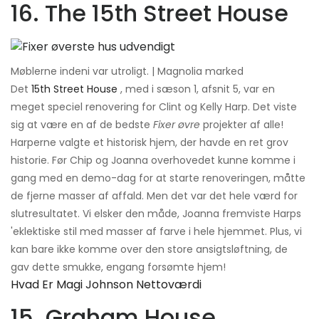
16. The 15th Street House
Møblerne indeni var utroligt. | Magnolia marked
Det
15th Street House
, med i sæson 1, afsnit 5, var en
meget speciel renovering for Clint og Kelly Harp. Det viste
sig at være en af ​​de bedste
Fixer øvre
projekter af alle!
Harperne valgte et historisk hjem, der havde en ret grov
historie. Før Chip og Joanna overhovedet kunne komme i
gang med en demo-dag for at starte renoveringen, måtte
de fjerne masser af affald. Men det var det hele værd for
slutresultatet. Vi elsker den måde, Joanna fremviste Harps
'eklektiske stil med masser af farve i hele hjemmet. Plus, vi
kan bare ikke komme over den store ansigtsløftning, de
gav dette smukke, engang forsømte hjem!
Hvad Er Magi Johnson Nettoværdi
15. Graham House