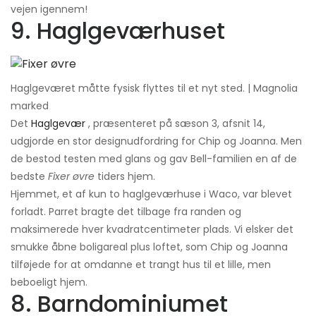
vejen igennem!
9. Haglgeværhuset
Haglgeværet måtte fysisk flyttes til et nyt sted. | Magnolia
marked
Det
Haglgevær
, præsenteret på sæson 3, afsnit 14,
udgjorde en stor designudfordring for Chip og Joanna. Men
de bestod testen med glans og gav Bell-familien en af ​​de
bedste
Fixer øvre
tiders hjem.
Hjemmet, et af kun to haglgeværhuse i Waco, var blevet
forladt. Parret bragte det tilbage fra randen og
maksimerede hver kvadratcentimeter plads. Vi elsker det
smukke åbne boligareal plus loftet, som Chip og Joanna
tilføjede for at omdanne et trangt hus til et lille, men
beboeligt hjem.
8. Barndominiumet