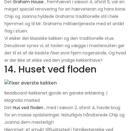
Det
Graham House
, fremhævet i sæson 4, afsnit 5, var en
meget speciel renovering for en hærveteran og hans kone.
Chip og Joanna hyldede Grahams traditionelle stil i hele
hjemmet og til Mr. Grahams militærtjeneste med et antikt
flag i stuen.
Vi elsker det klassiske køkken og den traditionelle stue.
Derudover synes vi, at tavlen og vægge i mastersuiten gør
det til et af de bedste
Fixer øvre
hjem nogensinde. Og hvad
er der ikke at elske ved den yndige køkkenhave?
14. Huset ved floden
Beadboard-køkkenet gjorde en ganske erklæring. |
Magnolia marked
Det
Hus ved floden
, med i sæson 2, afsnit 4, havde brug
for en masse opdateringer. Naturligvis håndterede Chip og
Joanna dem mesterligt!
Hjemmet, et smukt tilflugtssted i familiestørrelse ved