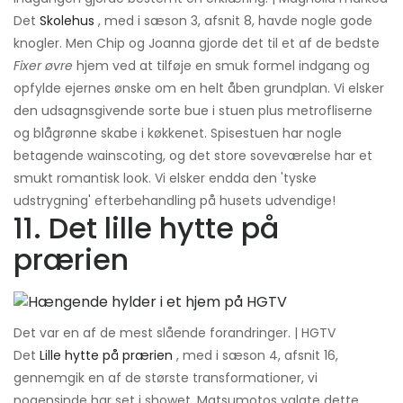
Det
Skolehus
, med i sæson 3, afsnit 8, havde nogle gode
knogler. Men Chip og Joanna gjorde det til et af de bedste
Fixer øvre
hjem ved at tilføje en smuk formel indgang og
opfylde ejernes ønske om en helt åben grundplan. Vi elsker
den udsagnsgivende sorte bue i stuen plus metrofliserne
og blågrønne skabe i køkkenet. Spisestuen har nogle
betagende wainscoting, og det store soveværelse har et
smukt romantisk look. Vi elsker endda den 'tyske
udstrygning' efterbehandling på husets udvendige!
11. Det lille hytte på
prærien
Det var en af ​​de mest slående forandringer. | HGTV
Det
Lille hytte på prærien
, med i sæson 4, afsnit 16,
gennemgik en af ​​de største transformationer, vi
nogensinde har set i showet. Matsumotos valgte dette