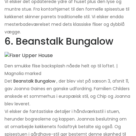
Vi elsker det opdaterede ydre af huset plus den lyse og
muntre stue. Fra kontorhjørnet til den formelle spisestue til
køkkenet skinner parrets traditionelle stil. Vi elsker endda
mesterbadeværelset med dets klassiske fliser og dybblå
vægge.
6. Beanstalk Bungalow
Den smukke flise backsplash nåede helt op til loftet. |
Magnolia marked
Det
Beanstalk Bungalow
, der blev vist på sæson 3, afsnit 11,
gav Joanna Gaines en ganske udfordring. Familien Childers
ønskede et sommerhus i europæisk stil, og Chip og Joanna
blev leveret.
Vi elsker de fantastiske detaljer i håndværksstil i stuen,
herunder bogreolerne og kappen. Joannas beslutning om
at omarbejde køkkenets fodaftryk betalte sig også. Og
spisestuen i gårdhave-stil gør bestemt denne skønhed til