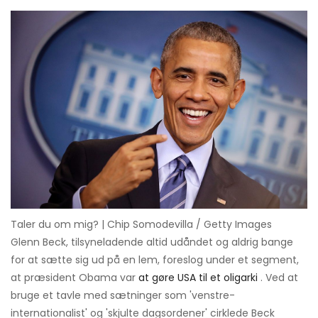
Taler du om mig? | Chip Somodevilla / Getty Images
Glenn Beck, tilsyneladende altid udåndet og aldrig bange
for at sætte sig ud på en lem, foreslog under et segment,
at præsident Obama var
at gøre USA til et oligarki
. Ved at
bruge et tavle med sætninger som 'venstre-
internationalist' og 'skjulte dagsordener' cirklede Beck