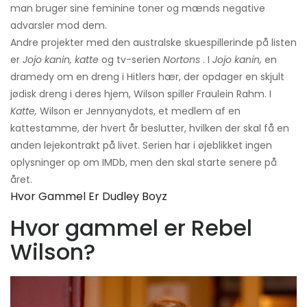
man bruger sine feminine toner og mænds negative
advarsler mod dem.
Andre projekter med den australske skuespillerinde på listen
er
Jojo kanin, katte
og tv-serien
Nortons
. I
Jojo kanin,
en
dramedy om en dreng i Hitlers hær, der opdager en skjult
jødisk dreng i deres hjem, Wilson spiller Fraulein Rahm. I
Katte,
Wilson er Jennyanydots, et medlem af en
kattestamme, der hvert år beslutter, hvilken der skal få en
anden lejekontrakt på livet. Serien har i øjeblikket ingen
oplysninger op om IMDb, men den skal starte senere på
året.
Hvor Gammel Er Dudley Boyz
Hvor gammel er Rebel
Wilson?