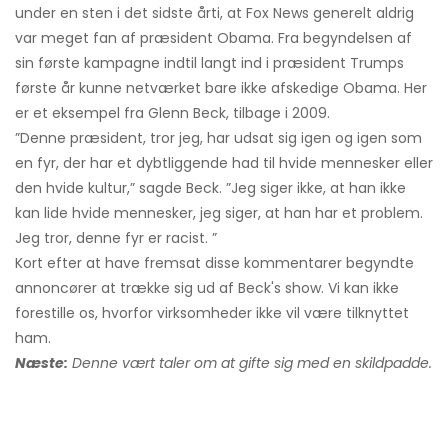
under en sten i det sidste årti, at Fox News generelt aldrig
var meget fan af præsident Obama. Fra begyndelsen af ​​
sin første kampagne indtil langt ind i præsident Trumps
første år kunne netværket bare ikke afskedige Obama. Her
er et eksempel fra Glenn Beck, tilbage i 2009.
”Denne præsident, tror jeg, har udsat sig igen og igen som
en fyr, der har et dybtliggende had til hvide mennesker eller
den hvide kultur,” sagde Beck. ”Jeg siger ikke, at han ikke
kan lide hvide mennesker, jeg siger, at han har et problem.
Jeg tror, ​​denne fyr er racist. ”
Kort efter at have fremsat disse kommentarer begyndte
annoncører at trække sig ud af Beck's show. Vi kan ikke
forestille os, hvorfor virksomheder ikke vil være tilknyttet
ham.
Næste:
Denne vært taler om at gifte sig med en skildpadde.