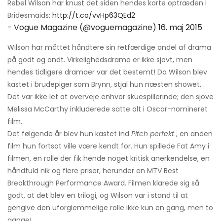
Rebel Wilson har knust det siden hendes korte optræden i
Bridesmaids:
http://t.co/vvHp63QEd2
- Vogue Magazine (@voguemagazine)
16. maj 2015
Wilson har måttet håndtere sin retfærdige andel af drama
på godt og ondt. Virkelighedsdrama er ikke sjovt, men
hendes tidligere dramaer var det bestemt! Da Wilson blev
kastet i brudepiger som Brynn, stjal hun næsten showet.
Det var ikke let at overveje enhver skuespillerinde; den sjove
Melissa McCarthy inkluderede satte alt i Oscar-nomineret
film.
Det følgende år blev hun kastet ind
Pitch perfekt
, en anden
film hun fortsat ville være kendt for. Hun spillede Fat Amy i
filmen, en rolle der fik hende noget kritisk anerkendelse, en
håndfuld nik og flere priser, herunder en MTV Best
Breakthrough Performance Award. Filmen klarede sig så
godt, at det blev en trilogi, og Wilson var i stand til at
gengive den uforglemmelige rolle ikke kun en gang, men to
gange!