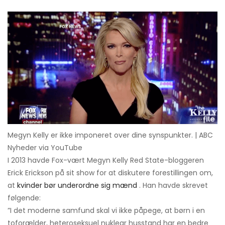
Megyn Kelly er ikke imponeret over dine synspunkter. | ABC
Nyheder via YouTube
I 2013 havde Fox-vært Megyn Kelly Red State-bloggeren
Erick Erickson på sit show for at diskutere forestillingen om,
at
kvinder bør underordne sig mænd
. Han havde skrevet
følgende:
”I det moderne samfund skal vi ikke påpege, at børn i en
toforælder, heteroseksuel nuklear husstand har en bedre