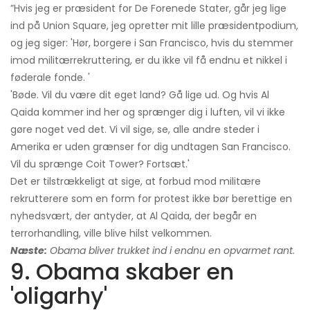
”Hvis jeg er præsident for De Forenede Stater, går jeg lige
ind på Union Square, jeg opretter mit lille præsidentpodium,
og jeg siger: 'Hør, borgere i San Francisco, hvis du stemmer
imod militærrekruttering, er du ikke vil få endnu et nikkel i
føderale fonde. '
'Bøde. Vil du være dit eget land? Gå lige ud. Og hvis Al
Qaida kommer ind her og sprænger dig i luften, vil vi ikke
gøre noget ved det. Vi vil sige, se, alle andre steder i
Amerika er uden grænser for dig undtagen San Francisco.
Vil du sprænge Coit Tower? Fortsæt.'
Det er tilstrækkeligt at sige, at forbud mod militære
rekrutterere som en form for protest ikke bør berettige en
nyhedsvært, der antyder, at Al Qaida, der begår en
terrorhandling, ville blive hilst velkommen.
Næste:
Obama bliver trukket ind i endnu en opvarmet rant.
9. Obama skaber en
'oligarhy'