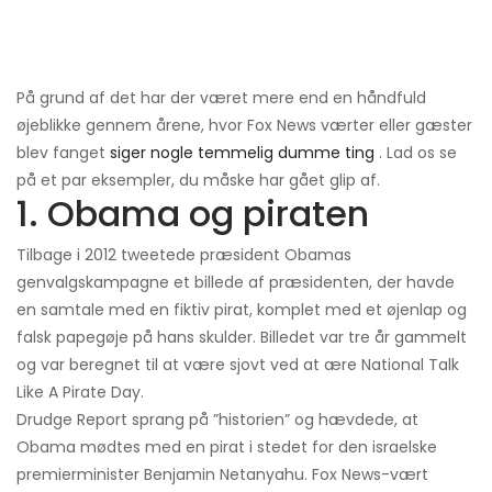
På grund af det har der været mere end en håndfuld
øjeblikke gennem årene, hvor Fox News værter eller gæster
blev fanget
siger nogle temmelig dumme ting
. Lad os se
på et par eksempler, du måske har gået glip af.
1. Obama og piraten
Tilbage i 2012 tweetede præsident Obamas
genvalgskampagne et billede af præsidenten, der havde
en samtale med en fiktiv pirat, komplet med et øjenlap og
falsk papegøje på hans skulder. Billedet var tre år gammelt
og var beregnet til at være sjovt ved at ære National Talk
Like A Pirate Day.
Drudge Report sprang på ”historien” og hævdede, at
Obama mødtes med en pirat i stedet for den israelske
premierminister Benjamin Netanyahu. Fox News-vært