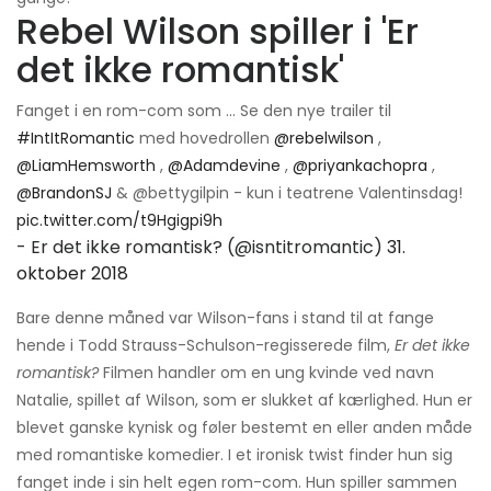
Rebel Wilson spiller i 'Er
det ikke romantisk'
Fanget i en rom-com som ... Se den nye trailer til
#IntItRomantic
med hovedrollen
@rebelwilson
,
@LiamHemsworth
,
@Adamdevine
,
@priyankachopra
,
@BrandonSJ
& @bettygilpin - kun i teatrene Valentinsdag!
pic.twitter.com/t9Hgigpi9h
- Er det ikke romantisk? (@isntitromantic)
31.
oktober 2018
Bare denne måned var Wilson-fans i stand til at fange
hende i Todd Strauss-Schulson-regisserede film,
Er det ikke
romantisk?
Filmen handler om en ung kvinde ved navn
Natalie, spillet af Wilson, som er slukket af kærlighed. Hun er
blevet ganske kynisk og føler bestemt en eller anden måde
med romantiske komedier. I et ironisk twist finder hun sig
fanget inde i sin helt egen rom-com. Hun spiller sammen