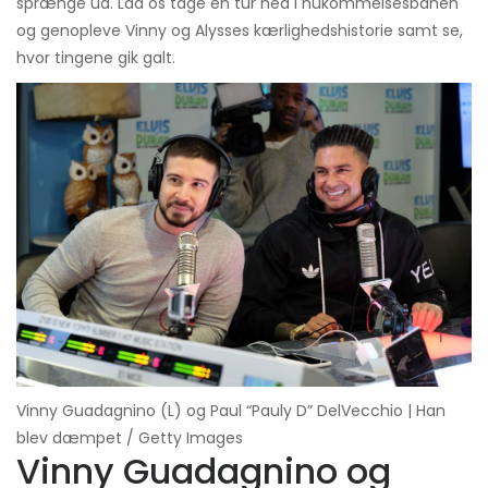
sprænge ud. Lad os tage en tur ned i hukommelsesbanen
og genopleve Vinny og Alysses kærlighedshistorie samt se,
hvor tingene gik galt.
Vinny Guadagnino (L) og Paul “Pauly D” DelVecchio | Han
blev dæmpet / Getty Images
Vinny Guadagnino og