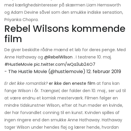
med kærlighedsinteresser på skærmen Liam Hemsworth
og Adam Devine såvel som den smukke indiske sensation,
Priyanka Chopra.
Rebel Wilsons kommende
film
De giver beskidte rådne mænd et løb for deres penge. Med
Anne Hathaway og
@RebelWilson
. I teatrene 10. maj.
#HustleMovie
pic.twitter.com/wQa3ub24O7
- The Hustle Movie (@hustlemovie)
12. februar 2019
Er det ikke romantisk?
er ikke den eneste film
at fans kan
fange Wilson i år.
Trængsel,
der falder den 10. maj
,
ser ud til
at være endnu et komisk mesterværk. Filmen følger en
mindre tidskunstner Wilson, efter at hun møder en kvinde,
der har forvandlet conning til en kunst. Kvinden spilles af
ingen ringere end den smukke Anne Hathaway. Hathaway
tager Wilson under hendes fløj og lærer hende, hvordan