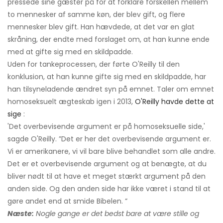
pressede sine gæster på for at forklare forskellen mellem
to mennesker af samme køn, der blev gift, og flere
mennesker blev gift. Han hævdede, at det var en glat
skråning, der endte med forslaget om, at han kunne ende
med at gifte sig med en skildpadde.
Uden for tankeprocessen, der førte O'Reilly til den
konklusion, at han kunne gifte sig med en skildpadde, har
han tilsyneladende ændret syn på emnet. Taler om emnet
homoseksuelt ægteskab igen i 2013,
O'Reilly havde dette at
sige
:
'Det overbevisende argument er på homoseksuelle side,'
sagde O'Reilly. ”Det er her det overbevisende argument er.
Vi er amerikanere, vi vil bare blive behandlet som alle andre.
Det er et overbevisende argument og at benægte, at du
bliver nødt til at have et meget stærkt argument på den
anden side. Og den anden side har ikke været i stand til at
gøre andet end at smide Bibelen. ”
Næste:
Nogle gange er det bedst bare at være stille og