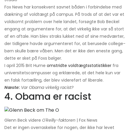
Fox News har konsekvent savnet båden i forbindelse med
dækning af voldtægt på campus. På trods af at det var et
voldsomt problem over hele landet, forsøgte Bob Beckel
engang at argumentere for, at det virkelig ikke var så stort
af en aftale. Han blev straks lukket ned af sine medværter,
der tidligere havde argumenteret for, at berusede college-
børn skulle bære våben. Men det er ikke den eneste gang,
dette er sket på Foxs bølger.
I april 2015 Brit Hume
omstridte voldtægtsstatistikker
fra
universitetscampusser og erklærede, at det hele kun var
en falsk fortælling, der blev videreført af liberale.
Næste:
Var Obama virkelig racist?
4. Obama er racist
Glenn Beck videre
O'Reilly-faktoren
| Fox News
Det er ingen overraskelse for nogen, der ikke har levet