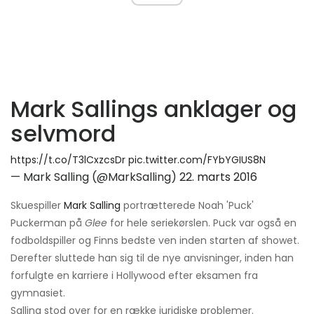
Mark Sallings anklager og
selvmord
https://t.co/T3lCxzcsDr
pic.twitter.com/FYbYGIUS8N
— Mark Salling (@MarkSalling)
22. marts 2016
Skuespiller
Mark Salling
portrætterede Noah 'Puck'
Puckerman på
Glee
for hele seriekørslen. Puck var også en
fodboldspiller og Finns bedste ven inden starten af ​​showet.
Derefter sluttede han sig til de nye anvisninger, inden han
forfulgte en karriere i Hollywood efter eksamen fra
gymnasiet.
Salling stod over for en række juridiske problemer.