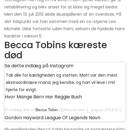
rehabilitering og blev anset for at klare sig meget bedre.
Men den 13. juli 2013 døde skuespilleren af ​​en overdosis. På
det tidspunkt var han sammen med sin co-stjerne Lea
Michele.
Glee
fortsatte uden ham, selvom de hyldede hans
karakter i sæson 5.
Becca Tobins kæreste
død
Se dette indlæg på Instagram
Tak alle for kærligheden og støtten. Matt var den mest
ekstraordinære mand, jeg kendte, og han vil leve i mit
hjerte for evigt.
Hvor Mange Børn Har Reggie Bush
Et indlæg delt af
Becca Tobin
(@becca) den 2. august 2014 kl 10:13 PDT
Gordon Hayward League Of Legends Navn
Skuespillerinden Becca Tobin begyndte at portrættere Kitty