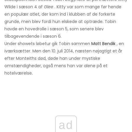
Wilde i sæson 4 af
Glee
. Kitty var som mange før hende
en populær atlet, der kom ind i klubben af ​​de forkerte
grunde, men blev fordi hun elskede at optræde. Tobin
havde en hovedrolle i sæson 5, som senere blev
tilbagevendende i sæson 6.
Under showets løbetur gik Tobin sammen
Matt Bendik
, en
iværksætter. Men den 10. juli 2014, næsten nøjagtigt et år
efter Monteiths død, døde han under mystiske
omstændigheder, også mens han var alene på et
hotelværelse.
ad