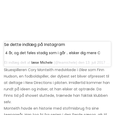
Se dette indlæg på Instagram
4 år, og det føles stadig som i går .. elsker dig mere C
Et indlæg delt af
læse Michele
(@leamichele) den 13. juli 2017 kl. 12:49 PDT
Skuespilleren Cory Monteith medvirkede i
Glee
som Finn
Hudson, en fodboldspiller, der dybest set bliver afpresset til
at deltage i New Directions i piloten. Imidlertid kommer han
rundt på ideen og indser, at han elsker at optræde. Da
Finns tid på showet sluttede, trænede han faktisk klubben
selv.
Monteith havde en historie med stofmisbrug fra sine
teenageår. Han tog fri fra serien i den fjerde sæson, gik til