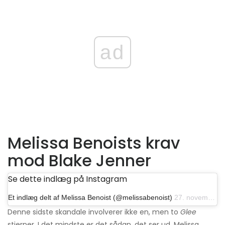
ad
Melissa Benoists krav
mod Blake Jenner
Se dette indlæg på Instagram
Et indlæg delt af Melissa Benoist (@melissabenoist)
27. november 2019 kl. 11:30 PST
Denne sidste skandale involverer ikke en, men to
Glee
stjerner. I det mindste er det sådan, det ser ud. Melissa