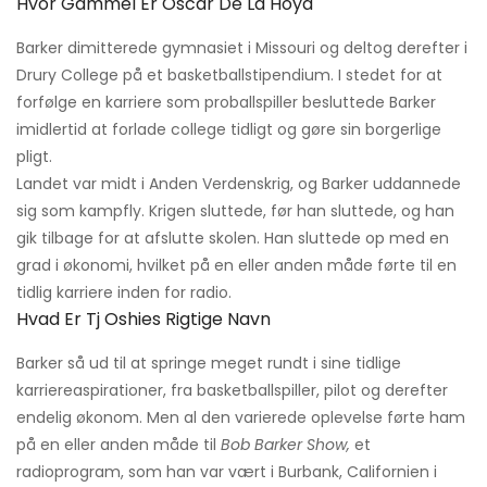
Hvor Gammel Er Oscar De La Hoya
Barker dimitterede gymnasiet i Missouri og deltog derefter i
Drury College på et basketballstipendium. I stedet for at
forfølge en karriere som proballspiller besluttede Barker
imidlertid at forlade college tidligt og gøre sin borgerlige
pligt.
Landet var midt i Anden Verdenskrig, og Barker uddannede
sig som kampfly. Krigen sluttede, før han sluttede, og han
gik tilbage for at afslutte skolen. Han sluttede op med en
grad i økonomi, hvilket på en eller anden måde førte til en
tidlig karriere inden for radio.
Hvad Er Tj Oshies Rigtige Navn
Barker så ud til at springe meget rundt i sine tidlige
karriereaspirationer, fra basketballspiller, pilot og derefter
endelig økonom. Men al den varierede oplevelse førte ham
på en eller anden måde til
Bob Barker Show,
et
radioprogram, som han var vært i Burbank, Californien i