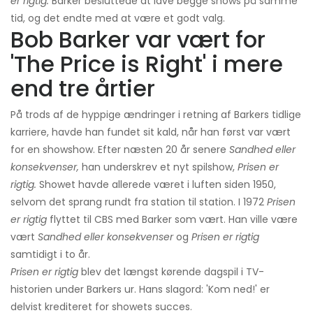
er rigtig.
Barker besluttede at lave begge shows på samme
tid, og det endte med at være et godt valg.
Bob Barker var vært for
'The Price is Right' i mere
end tre årtier
På trods af de hyppige ændringer i retning af Barkers tidlige
karriere, havde han fundet sit kald, når han først var vært
for en showshow. Efter næsten 20 år senere
Sandhed eller
konsekvenser,
han underskrev et nyt spilshow,
Prisen er
rigtig.
Showet havde allerede været i luften siden 1950,
selvom det sprang rundt fra station til station. I 1972
Prisen
er rigtig
flyttet til CBS med Barker som vært. Han ville være
vært
Sandhed eller konsekvenser
og
Prisen er rigtig
samtidigt i to år.
Prisen er rigtig
blev det længst kørende dagspil i TV-
historien under Barkers ur. Hans slagord: 'Kom ned!' er
delvist krediteret for showets succes.