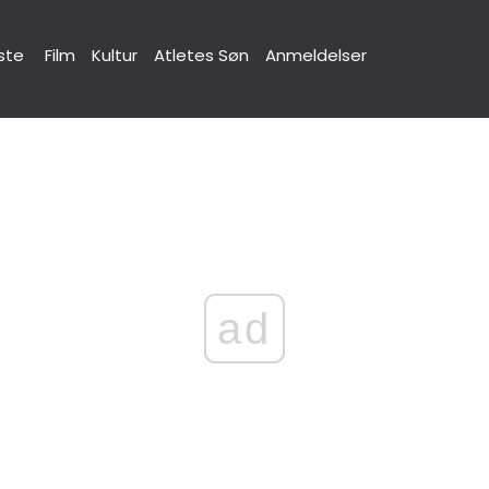
ste
Film
Kultur
Atletes Søn
Anmeldelser
ad