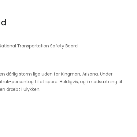
ud
 National Transportation Safety Board
n dårlig storm lige uden for Kingman, Arizona. Under
rak-persontog til at spore. Heldigvis, og i modsætning til
gen dræbt i ulykken.