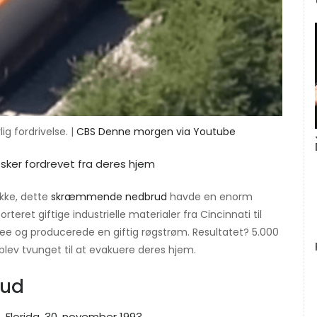
ig fordrivelse. |
CBS Denne morgen via Youtube
sker fordrevet fra deres hjem
ykke, dette
skræmmende nedbrud
havde en enorm
eret giftige industrielle materialer fra Cincinnati til
see og producerede en giftig røgstrøm. Resultatet? 5.000
blev tvunget til at evakuere deres hjem.
rud