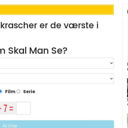
krascher er de værste i
lm Skal Man Se?
Film
Serie
At Vise