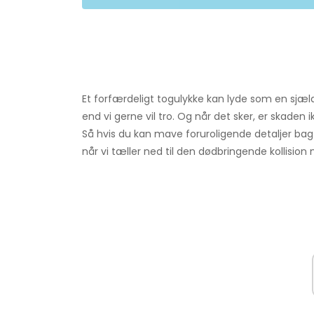
Et forfærdeligt togulykke kan lyde som en sjæ
end vi gerne vil tro. Og når det sker, er skade
Så hvis du kan mave foruroligende detaljer bag d
når vi tæller ned til den dødbringende kollision nr