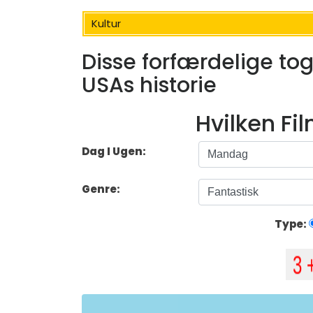
Kultur
Disse forfærdelige tog
USAs historie
Hvilken Fi
Dag I Ugen:
Genre:
Type: