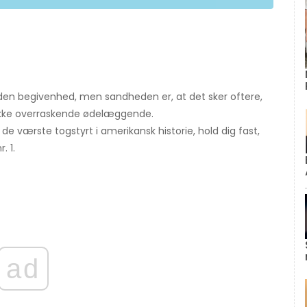
lden begivenhed, men sandheden er, at det sker oftere,
n ikke overraskende ødelæggende.
e værste togstyrt i amerikansk historie, hold dig fast,
. 1.
ad