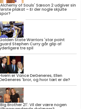
'Alchemy of Souls' Sæson 2 udgiver sin
første plakat – Er der nogle skjulte
spor?
Golden State Warriors 'star point
guard Stephen Curry går glip af
yderligere tre spil
Hvem er Vance DeGeneres, Ellen
DeGeneres 'bror, og hvor tæt er de?
'Big Brother 21': Vil der være nogen
tilbagevendende dyrlæger?