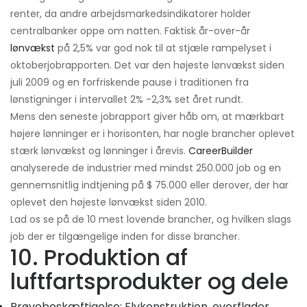
renter, da andre arbejdsmarkedsindikatorer holder
centralbanker oppe om natten. Faktisk år-over-år
lønvækst
på 2,5% var god nok til at stjæle rampelyset i
oktoberjobrapporten. Det var den højeste lønvækst siden
juli 2009 og en forfriskende pause i traditionen fra
lønstigninger i intervallet 2% -2,3% set året rundt.
Mens den seneste jobrapport giver håb om, at mærkbart
højere lønninger er i horisonten, har nogle brancher oplevet
stærk lønvækst og lønninger i årevis.
CareerBuilder
analyserede de industrier med mindst 250.000 job og en
gennemsnitlig indtjening på $ 75.000 eller derover, der har
oplevet den højeste lønvækst siden 2010.
Lad os se på de 10 mest lovende brancher, og hvilken slags
job der er tilgængelige inden for disse brancher.
10. Produktion af
luftfartsprodukter og dele
Prøvebeskæftigelse: Flykonstruktion, overflader,