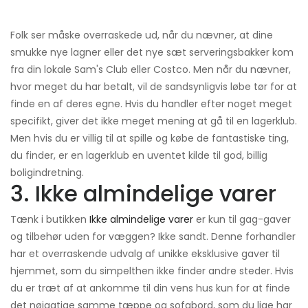
Folk ser måske overraskede ud, når du nævner, at dine
smukke nye lagner eller det nye sæt serveringsbakker kom
fra din lokale Sam's Club eller Costco. Men når du nævner,
hvor meget du har betalt, vil de sandsynligvis løbe tør for at
finde en af ​​deres egne. Hvis du handler efter noget meget
specifikt, giver det ikke meget mening at gå til en lagerklub.
Men hvis du er villig til at spille og købe de fantastiske ting,
du finder, er en lagerklub en uventet kilde til god, billig
boligindretning.
3. Ikke almindelige varer
Tænk i butikken
Ikke almindelige varer
er kun til gag-gaver
og tilbehør uden for væggen? Ikke sandt. Denne forhandler
har et overraskende udvalg af unikke eksklusive gaver til
hjemmet, som du simpelthen ikke finder andre steder. Hvis
du er træt af at ankomme til din vens hus kun for at finde
det nøjagtige samme tæppe og sofabord, som du lige har