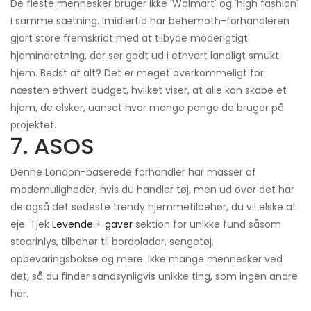
De fleste mennesker bruger ikke 'Walmart' og 'high fashion'
i samme sætning. Imidlertid har behemoth-forhandleren
gjort store fremskridt med at tilbyde moderigtigt
hjemindretning, der ser godt ud i ethvert landligt smukt
hjem. Bedst af alt? Det er meget overkommeligt for
næsten ethvert budget, hvilket viser, at alle kan skabe et
hjem, de elsker, uanset hvor mange penge de bruger på
projektet.
7. ASOS
Denne London-baserede forhandler har masser af
modemuligheder, hvis du handler tøj, men ud over det har
de også det sødeste trendy hjemmetilbehør, du vil elske at
eje. Tjek
Levende + gaver
sektion for unikke fund såsom
stearinlys, tilbehør til bordplader, sengetøj,
opbevaringsbokse og mere. Ikke mange mennesker ved
det, så du finder sandsynligvis unikke ting, som ingen andre
har.