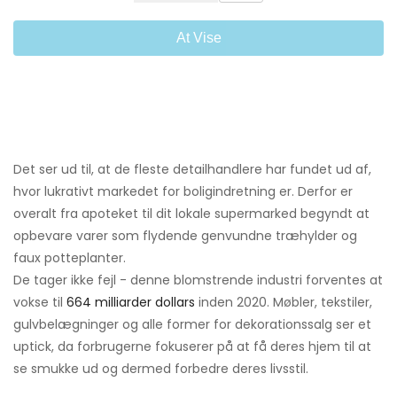
At Vise
Det ser ud til, at de fleste detailhandlere har fundet ud af,
hvor lukrativt markedet for boligindretning er. Derfor er
overalt fra apoteket til dit lokale supermarked begyndt at
opbevare varer som flydende genvundne træhylder og
faux potteplanter.
De tager ikke fejl - denne blomstrende industri forventes at
vokse til
664 milliarder dollars
inden 2020. Møbler, tekstiler,
gulvbelægninger og alle former for dekorationssalg ser et
uptick, da forbrugerne fokuserer på at få deres hjem til at
se smukke ud og dermed forbedre deres livsstil.