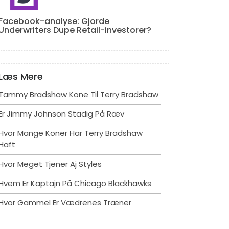
Facebook-analyse: Gjorde
Underwriters Dupe Retail-investorer?
Læs Mere
Tammy Bradshaw Kone Til Terry Bradshaw
Er Jimmy Johnson Stadig På Ræv
Hvor Mange Koner Har Terry Bradshaw
Haft
Hvor Meget Tjener Aj Styles
Hvem Er Kaptajn På Chicago Blackhawks
Hvor Gammel Er Vædrenes Træner