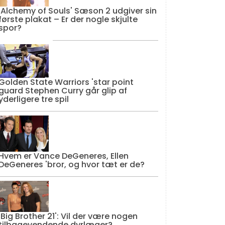
'Alchemy of Souls' Sæson 2 udgiver sin
første plakat – Er der nogle skjulte
spor?
Golden State Warriors 'star point
guard Stephen Curry går glip af
yderligere tre spil
Hvem er Vance DeGeneres, Ellen
DeGeneres 'bror, og hvor tæt er de?
'Big Brother 21': Vil der være nogen
tilbagevendende dyrlæger?