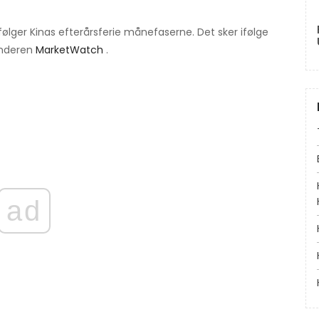
n følger Kinas efterårsferie månefaserne. Det sker ifølge
enderen
MarketWatch
.
ad