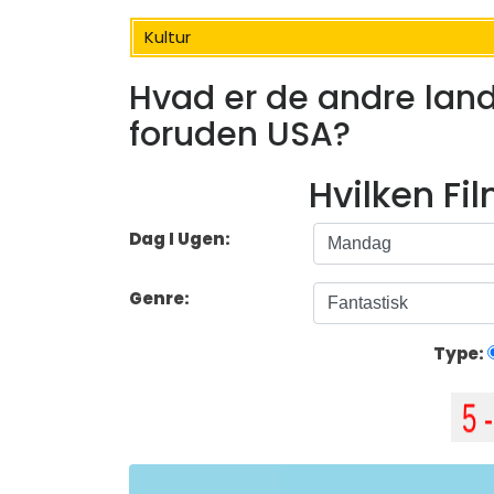
Kultur
Hvad er de andre lande
foruden USA?
Hvilken Fi
Dag I Ugen:
Genre:
Type: