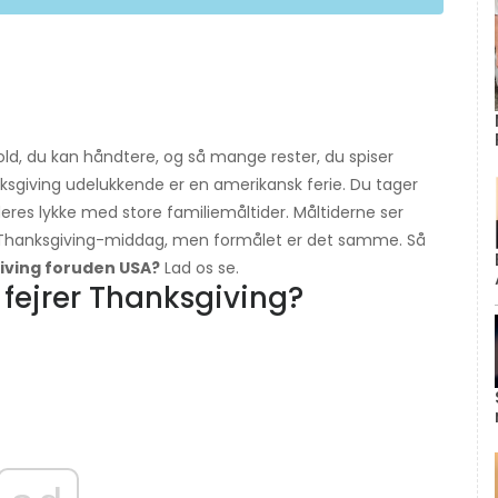
old, du kan håndtere, og så mange rester, du spiser
anksgiving udelukkende er en amerikansk ferie. Du tager
deres lykke med store familiemåltider. Måltiderne ser
k Thanksgiving-middag, men formålet er det samme. Så
giving foruden USA?
Lad os se.
 fejrer Thanksgiving?