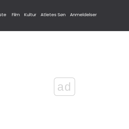
ste
Film
Kultur
Atletes Søn
Anmeldelser
ad