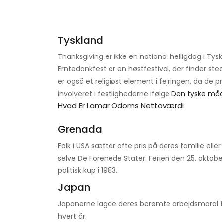
Tyskland
Thanksgiving er ikke en national helligdag i Tys
Erntedankfest er en høstfestival, der finder st
er også et religiøst element i fejringen, da de pr
involveret i festlighederne ifølge
Den tyske må
Hvad Er Lamar Odoms Nettoværdi
Grenada
Folk i USA sætter ofte pris på deres familie ell
selve De Forenede Stater. Ferien den 25. oktobe
politisk kup i 1983.
Japan
Japanerne lagde deres berømte arbejdsmoral t
hvert år.