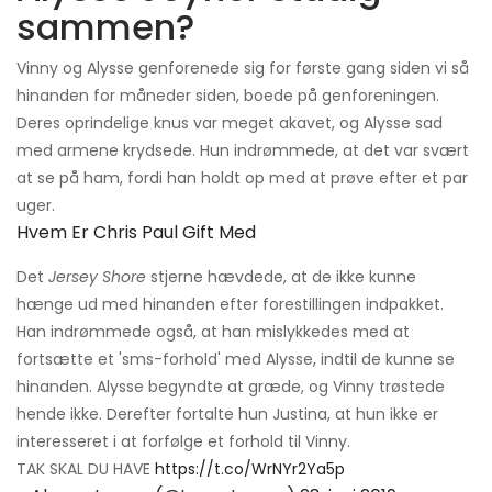
sammen?
Vinny og Alysse genforenede sig for første gang siden vi så
hinanden for måneder siden, boede på genforeningen.
Deres oprindelige knus var meget akavet, og Alysse sad
med armene krydsede. Hun indrømmede, at det var svært
at se på ham, fordi han holdt op med at prøve efter et par
uger.
Hvem Er Chris Paul Gift Med
Det
Jersey Shore
stjerne hævdede, at de ikke kunne
hænge ud med hinanden efter forestillingen indpakket.
Han indrømmede også, at han mislykkedes med at
fortsætte et 'sms-forhold' med Alysse, indtil de kunne se
hinanden. Alysse begyndte at græde, og Vinny trøstede
hende ikke. Derefter fortalte hun Justina, at hun ikke er
interesseret i at forfølge et forhold til Vinny.
TAK SKAL DU HAVE
https://t.co/WrNYr2Ya5p