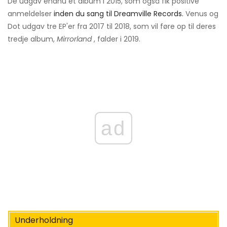
De udgav endnu et album i 2015, som også fik positive
anmeldelser
inden du sang til Dreamville Records.
Venus og
Dot udgav tre EP'er fra 2017 til 2018, som vil føre op til deres
tredje album,
Mirrorland
, falder i 2019.
ad
Underholdning