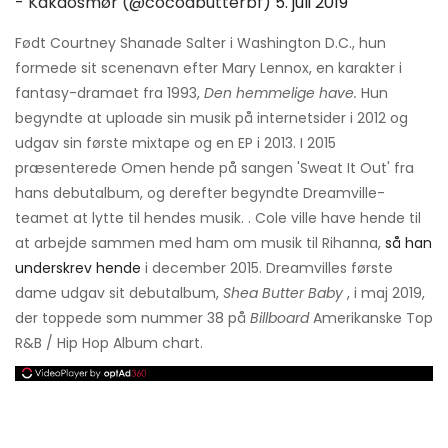
- Kakaosmør (@cocoabutterbf)
5. juli 2019
Født Courtney Shanade Salter i Washington D.C., hun
formede sit scenenavn efter Mary Lennox, en karakter i
fantasy-dramaet fra 1993,
Den hemmelige have.
Hun
begyndte at uploade sin musik på internetsider i 2012 og
udgav sin første mixtape og en EP i 2013. I 2015
præsenterede Omen hende på sangen 'Sweat It Out' fra
hans debutalbum, og derefter begyndte Dreamville-
teamet at lytte til hendes musik. . Cole ville have hende til
at arbejde sammen med ham om musik til Rihanna,
så han
underskrev hende
i december 2015. Dreamvilles første
dame udgav sit debutalbum,
Shea Butter Baby
, i maj 2019,
der toppede som nummer 38 på
Billboard
Amerikanske Top
R&B / Hip Hop Album chart.