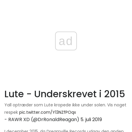
ad
Lute - Underskrevet i 2015
Yall optræder som Lute kropede ikke under solen. Vis noget
respek
pic.twitter.com/Y13NZfPOqx
- RAWR XD (@DrRonaldReagan)
5. juli 2019
I december 2015, da Dreamville Records udgav den anden