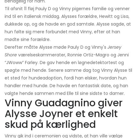
behagelig for ham.
Til afsnit 11 fløj Pauly D og Vinny pigernes familie og venner
ind til en italiensk middag. Alysses forældre, Hewitt og Lisa,
dukkede op, og de havde en god samtale. Alysse sagde, at
hun følte sig mere forbundet med Vinny, efter at han
mødte sine forældre.
Derefter måtte Alysse møde Pauly D og Vinny's
Jersey
Shore
værelseskammerater, Ronnie Ortiz-Magro og Jenni
“JWoww” Farley. De gav hende en løgnedetektortest og
spøgte med hende. Senere samme dag tog Vinny Alysse til
et sted for hundeadoption, fordi han elsker, hvordan hun
handler med hunde. De havde en fantastisk date, og han
valgte hende sammen med Elle til sine sidste to damer.
Vinny Guadagnino giver
Alysse Joyner et enkelt
skud på kærlighed
Vinny gik ind i ceremonien og vidste, at han ville vælge