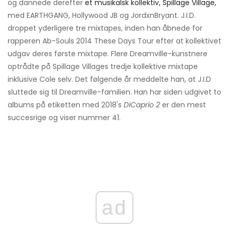
og dannede derefter
et musikalsk kollektiv, Spillage Village,
med EARTHGANG, Hollywood JB og JordxnBryant. J.I.D.
droppet yderligere tre mixtapes, inden han åbnede for
rapperen Ab-Souls 2014 These Days Tour efter at kollektivet
udgav deres første mixtape. Flere Dreamville-kunstnere
optrådte på Spillage Villages tredje kollektive mixtape
inklusive Cole selv. Det følgende år meddelte han, at J.I.D
sluttede sig til Dreamville-familien. Han har siden udgivet to
albums på etiketten med 2018's
DiCaprio 2
er den mest
succesrige og viser nummer 41.
ad