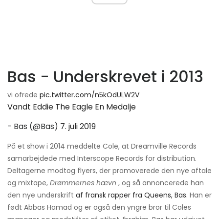
Bas - Underskrevet i 2013
vi ofrede
pic.twitter.com/n5kOdULW2V
Vandt Eddie The Eagle En Medalje
- Bas (@Bas)
7. juli 2019
På et show i 2014 meddelte Cole, at Dreamville Records
samarbejdede med Interscope Records for distribution.
Deltagerne modtog flyers, der promoverede den nye aftale
og mixtape,
Drømmernes hævn
, og så annoncerede han
den nye underskrift
af fransk rapper fra Queens, Bas.
Han er
født Abbas Hamad og er også den yngre bror til Coles