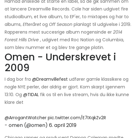
Hamad ønskede at starte en label, så de gik sammen om
at lancere Dreamville Records. Cole har siden udgivet fire
studioalbum, et live album, to EP'er, to mixtapes og har to
albums,
Efteråret
og
Off Season
planlagt til udgivelse i 2019.
Rapperens mest succesrige album nogensinde er
2014
Forest Hills Drive
, udgivet med Roc Nation og Columbia,
som blev nummer et og blev tre gange platin.
Omen - Underskrevet i
2009
I dag bor fra
@Dreamvillefest
udfører gamle klassikere og
nogle NYE perler, der aldrig er gjort. Kom skarpt igennem
13:10. Og
@TIDAL
fik os til en live stream, hvis du ikke kunne
klare det
@ArrogantWatcher
pic.twitter.com/E7IXqkZv2R
- omen (@omen)
6. april 2019
Chicago rapper og producent Damon Coleman mødte