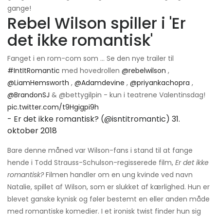
gange!
Rebel Wilson spiller i 'Er
det ikke romantisk'
Fanget i en rom-com som ... Se den nye trailer til
#IntItRomantic
med hovedrollen
@rebelwilson
,
@LiamHemsworth
,
@Adamdevine
,
@priyankachopra
,
@BrandonSJ
& @bettygilpin - kun i teatrene Valentinsdag!
pic.twitter.com/t9Hgigpi9h
- Er det ikke romantisk? (@isntitromantic)
31.
oktober 2018
Bare denne måned var Wilson-fans i stand til at fange
hende i Todd Strauss-Schulson-regisserede film,
Er det ikke
romantisk?
Filmen handler om en ung kvinde ved navn
Natalie, spillet af Wilson, som er slukket af kærlighed. Hun er
blevet ganske kynisk og føler bestemt en eller anden måde
med romantiske komedier. I et ironisk twist finder hun sig