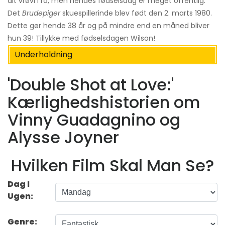
alt vrøvl i ro, men hendes fødselsdag er meget offentlig.
Det
Brudepiger
skuespillerinde blev født den 2. marts 1980.
Dette gør hende 38 år og på mindre end en måned bliver
hun 39! Tillykke med fødselsdagen Wilson!
Underholdning
'Double Shot at Love:'
Kærlighedshistorien om
Vinny Guadagnino og
Alysse Joyner
Hvilken Film Skal Man Se?
Dag I
Ugen:
Genre: