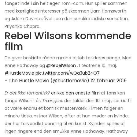
fanget inde i sin helt egen rom-com. Hun spiller sammen
med kærlighedsinteresser på skærmen Liam Hemsworth
og Adam Devine såvel som den smukke indiske sensation,
Priyanka Chopra.
Rebel Wilsons kommende
film
De giver beskidte rådne mænd et løb for deres penge. Med
Anne Hathaway og
@RebelWilson
. I teatrene 10. maj.
#HustleMovie
pic.twitter.com/wQa3ub24O7
- The Hustle Movie (@hustlemovie)
12. februar 2019
Er det ikke romantisk?
er ikke den eneste film
at fans kan
fange Wilson i år.
Trængsel,
der falder den 10. maj
,
ser ud til
at være endnu et komisk mesterværk. Filmen følger en
mindre tidskunstner Wilson, efter at hun møder en kvinde,
der har forvandlet conning til en kunst. Kvinden spilles af
ingen ringere end den smukke Anne Hathaway. Hathaway