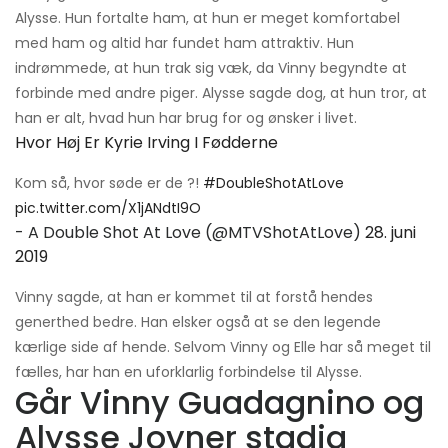
Alysse. Hun fortalte ham, at hun er meget komfortabel
med ham og altid har fundet ham attraktiv. Hun
indrømmede, at hun trak sig væk, da Vinny begyndte at
forbinde med andre piger. Alysse sagde dog, at hun tror, ​​at
han er alt, hvad hun har brug for og ønsker i livet.
Hvor Høj Er Kyrie Irving I Fødderne
Kom så, hvor søde er de ?!
#DoubleShotAtLove
pic.twitter.com/X1jANdtI9O
- A Double Shot At Love (@MTVShotAtLove)
28. juni
2019
Vinny sagde, at han er kommet til at forstå hendes
generthed bedre. Han elsker også at se den legende
kærlige side af hende. Selvom Vinny og Elle har så meget til
fælles, har han en uforklarlig forbindelse til Alysse.
Går Vinny Guadagnino og
Alysse Joyner stadig