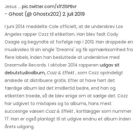
Jesus ...
pic.twitter.com/x1fZlSPBvr
- Ghost (@ Ghostx202)
2. juli 2019
I juni 2014 meddelte Cole officielt, at de underskrev Los
Angeles rapper Cozz til etiketten. Han blev født Cody
Osagie og begyndte at forfølge rap i 2013. Han droppede en
musikvideo til sin single 'Dreams' og fik opmærksomhed fra
flere labels, inden han besluttede at underskrive med
Dreamville Records. I oktober 2014 rapperen
udgav sit
debutstudioalbum,
Cozz & Effekt
, som Cozz oprindeligt
ønskede at distribuere gratis. Efter at have hørt det
færdige album lød det imidlertid bedre, end han og
etiketten troede, så de blev enige om at sælge det. Cozz
har udgivet to mixtapes og to albums, hans mest
succesrige væsen
Cozz & Effekt
, kortlægger som nummer
17. Han er også planlagt til at udgive endnu et album inden
årets udgang.