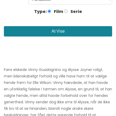
Type:
Film
Serie
At Vise
Fans elskede Vinny Guadagnino og Alysse Joyner roligt,
men lidenskabeligt forhold og ville have ham til at vælge
hende frem for Elle Wilson. Vinny hævdede, at han havde
en uforklarlig følelse i tarmen om Alysse, en grund til, at han
valgte hende, men altid havde forbehold over for hendes
generthed. Vinny sender dog ikke sms til Alysse, når de ikke
fik lov til at se hinanden, blandt nogle andre skøre
beskyldninger, har fået dette spirende forhold til at