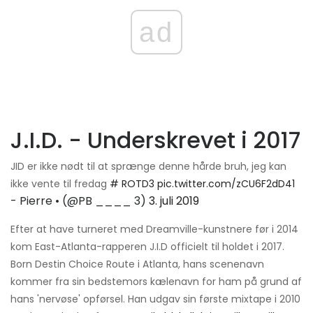
ad
J.I.D. - Underskrevet i 2017
JID er ikke nødt til at sprænge denne hårde bruh, jeg kan
ikke vente til fredag
# ROTD3
pic.twitter.com/zCU6F2dD41
- Pierre • (@PB ____ 3)
3. juli 2019
Efter at have turneret med Dreamville-kunstnere før i 2014
kom East-Atlanta-rapperen J.I.D officielt til holdet i 2017.
Born Destin Choice Route i Atlanta, hans scenenavn
kommer fra sin bedstemors kælenavn for ham på grund af
hans 'nervøse' opførsel. Han udgav sin første mixtape i 2010