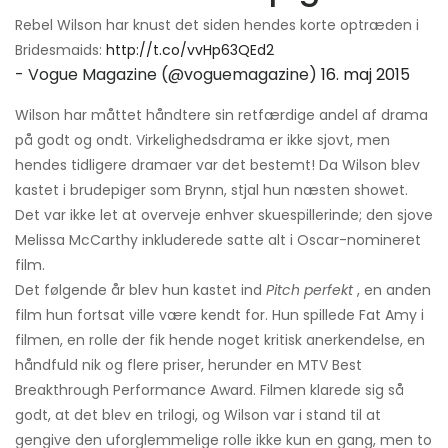
Rebel Wilson har knust det siden hendes korte optræden i
Bridesmaids:
http://t.co/vvHp63QEd2
- Vogue Magazine (@voguemagazine)
16. maj 2015
Wilson har måttet håndtere sin retfærdige andel af drama
på godt og ondt. Virkelighedsdrama er ikke sjovt, men
hendes tidligere dramaer var det bestemt! Da Wilson blev
kastet i brudepiger som Brynn, stjal hun næsten showet.
Det var ikke let at overveje enhver skuespillerinde; den sjove
Melissa McCarthy inkluderede satte alt i Oscar-nomineret
film.
Det følgende år blev hun kastet ind
Pitch perfekt
, en anden
film hun fortsat ville være kendt for. Hun spillede Fat Amy i
filmen, en rolle der fik hende noget kritisk anerkendelse, en
håndfuld nik og flere priser, herunder en MTV Best
Breakthrough Performance Award. Filmen klarede sig så
godt, at det blev en trilogi, og Wilson var i stand til at
gengive den uforglemmelige rolle ikke kun en gang, men to