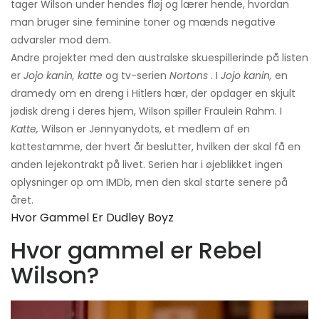
tager Wilson under hendes fløj og lærer hende, hvordan
man bruger sine feminine toner og mænds negative
advarsler mod dem.
Andre projekter med den australske skuespillerinde på listen
er
Jojo kanin, katte
og tv-serien
Nortons
. I
Jojo kanin,
en
dramedy om en dreng i Hitlers hær, der opdager en skjult
jødisk dreng i deres hjem, Wilson spiller Fraulein Rahm. I
Katte,
Wilson er Jennyanydots, et medlem af en
kattestamme, der hvert år beslutter, hvilken der skal få en
anden lejekontrakt på livet. Serien har i øjeblikket ingen
oplysninger op om IMDb, men den skal starte senere på
året.
Hvor Gammel Er Dudley Boyz
Hvor gammel er Rebel
Wilson?