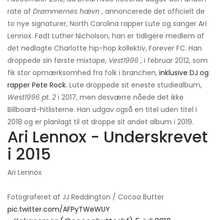
rate af
Drømmernes hævn
, annoncerede det officielt de
to nye signaturer, North Carolina rapper Lute og sanger Ari
Lennox. Født Luther Nicholson, han er tidligere medlem af
det nedlagte Charlotte hip-hop kollektiv, Forever FC. Han
droppede sin første mixtape,
Vest1996
, i februar 2012, som
fik stor opmærksomhed fra folk i branchen,
inklusive DJ og
rapper Pete Rock.
Lute droppede sit eneste studiealbum,
West1996 pt. 2
i 2017, men desværre nåede det ikke
Billboard-hitlisterne. Han udgav også en titel uden titel i
2018 og er planlagt til at droppe sit andet album i 2019.
Ari Lennox - Underskrevet
i 2015
Ari Lennox
Fotograferet af JJ Reddington / Cocoa Butter
pic.twitter.com/AFPyTWeWUY