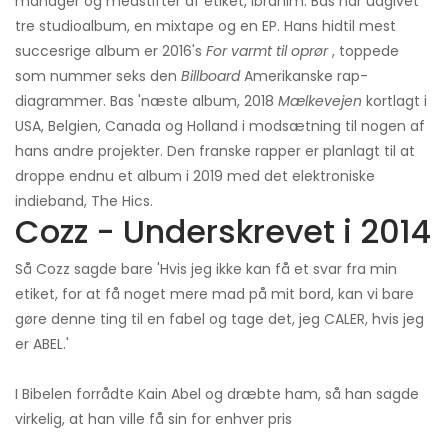
manager og medstifter af etiket, Ibrahim. Bas har udgivet
tre studioalbum, en mixtape og en EP. Hans hidtil mest
succesrige album er 2016's
For varmt til oprør
, toppede
som nummer seks den
Billboard
Amerikanske rap-
diagrammer. Bas 'næste album, 2018
Mælkevejen
kortlagt i
USA, Belgien, Canada og Holland i modsætning til nogen af ​​
hans andre projekter. Den franske rapper er planlagt til at
droppe endnu et album i 2019 med det elektroniske
indieband, The Hics.
Cozz - Underskrevet i 2014
Så Cozz sagde bare 'Hvis jeg ikke kan få et svar fra min
etiket, for at få noget mere mad på mit bord, kan vi bare
gøre denne ting til en fabel og tage det, jeg CALER, hvis jeg
er ABEL.'
I Bibelen forrådte Kain Abel og dræbte ham, så han sagde
virkelig, at han ville få sin for enhver pris