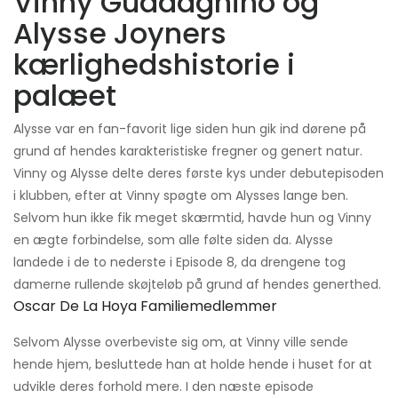
Vinny Guadagnino og
Alysse Joyners
kærlighedshistorie i
palæet
Alysse var en fan-favorit lige siden hun gik ind dørene på
grund af hendes karakteristiske fregner og genert natur.
Vinny og Alysse delte deres første kys under debutepisoden
i klubben, efter at Vinny spøgte om Alysses lange ben.
Selvom hun ikke fik meget skærmtid, havde hun og Vinny
en ægte forbindelse, som alle følte siden da. Alysse
landede i de to nederste i Episode 8, da drengene tog
damerne rullende skøjteløb på grund af hendes generthed.
Oscar De La Hoya Familiemedlemmer
Selvom Alysse overbeviste sig om, at Vinny ville sende
hende hjem, besluttede han at holde hende i huset for at
udvikle deres forhold mere. I den næste episode