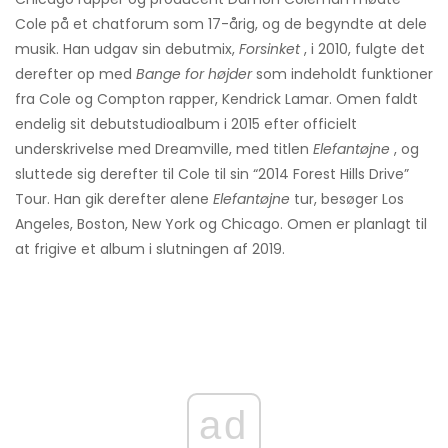
Cole på et chatforum som 17-årig, og de begyndte at dele
musik. Han udgav sin debutmix,
Forsinket
, i 2010, fulgte det
derefter op med
Bange for højder
som indeholdt funktioner
fra Cole og Compton rapper, Kendrick Lamar. Omen faldt
endelig sit debutstudioalbum i 2015 efter officielt
underskrivelse med Dreamville, med titlen
Elefantøjne
, og
sluttede sig derefter til Cole til sin “2014 Forest Hills Drive”
Tour. Han gik derefter alene
Elefantøjne
tur, besøger Los
Angeles, Boston, New York og Chicago. Omen er planlagt til
at frigive et album i slutningen af ​​2019.
ad