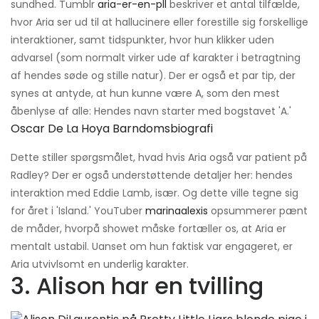
sundhed. Tumblr
aria-er-en-pll
beskriver et antal tilfælde,
hvor Aria ser ud til at hallucinere eller forestille sig forskellige
interaktioner, samt tidspunkter, hvor hun klikker uden
advarsel (som normalt virker ude af karakter i betragtning
af hendes søde og stille natur). Der er også et par tip, der
synes at antyde, at hun kunne være A, som den mest
åbenlyse af alle: Hendes navn starter med bogstavet 'A.'
Oscar De La Hoya Barndomsbiografi
Dette stiller spørgsmålet, hvad hvis Aria også var patient på
Radley? Der er også understøttende detaljer her: hendes
interaktion med Eddie Lamb, især. Og dette ville tegne sig
for året i 'Island.' YouTuber
marinaalexis
opsummerer pænt
de måder, hvorpå showet måske fortæller os, at Aria er
mentalt ustabil. Uanset om hun faktisk var engageret, er
Aria utvivlsomt en underlig karakter.
3. Alison har en tvilling