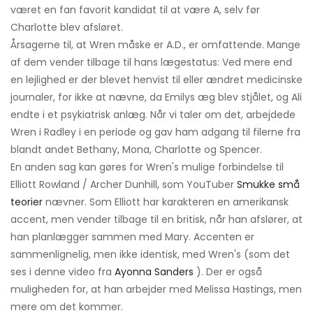
været en fan favorit kandidat til at være A, selv før
Charlotte blev afsløret.
Årsagerne til, at Wren måske er A.D., er omfattende. Mange
af dem vender tilbage til hans lægestatus: Ved mere end
en lejlighed er der blevet henvist til eller ændret medicinske
journaler, for ikke at nævne, da Emilys æg blev stjålet, og Ali
endte i et psykiatrisk anlæg. Når vi taler om det, arbejdede
Wren i Radley i en periode og gav ham adgang til filerne fra
blandt andet Bethany, Mona, Charlotte og Spencer.
En anden sag kan gøres for Wren's mulige forbindelse til
Elliott Rowland / Archer Dunhill, som YouTuber
Smukke små
teorier
nævner. Som Elliott har karakteren en amerikansk
accent, men vender tilbage til en britisk, når han afslører, at
han planlægger sammen med Mary. Accenten er
sammenlignelig, men ikke identisk, med Wren's (som det
ses i denne video fra
Ayonna Sanders
). Der er også
muligheden for, at han arbejder med Melissa Hastings, men
mere om det kommer.