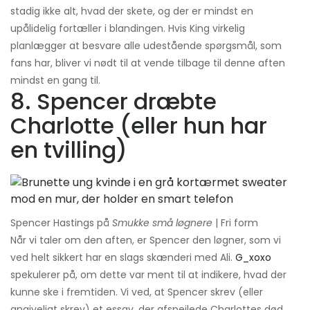
stadig ikke alt, hvad der skete, og der er mindst en
upålidelig fortæller i blandingen. Hvis King virkelig
planlægger at besvare alle udestående spørgsmål, som
fans har, bliver vi nødt til at vende tilbage til denne aften
mindst en gang til.
8. Spencer dræbte
Charlotte (eller hun har
en tvilling)
Spencer Hastings på
Smukke små løgnere
| Fri form
Når vi taler om den aften, er Spencer den løgner, som vi
ved helt sikkert har en slags skænderi med Ali.
G_xoxo
spekulerer på, om dette var ment til at indikere, hvad der
kunne ske i fremtiden. Vi ved, at Spencer skrev (eller
angiveligt skrev) et essay, der afspejlede Charlottes død.