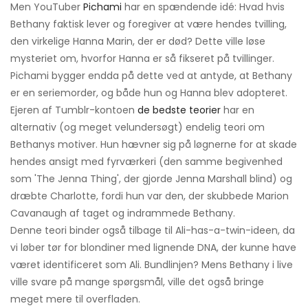
Men YouTuber
Pichami
har en spændende idé: Hvad hvis
Bethany faktisk lever og foregiver at være hendes tvilling,
den virkelige Hanna Marin, der er død? Dette ville løse
mysteriet om, hvorfor Hanna er så fikseret på tvillinger.
Pichami bygger endda på dette ved at antyde, at Bethany
er en seriemorder, og både hun og Hanna blev adopteret.
Ejeren af ​​Tumblr-kontoen
de bedste teorier
har en
alternativ (og meget velundersøgt) endelig teori om
Bethanys motiver. Hun hævner sig på løgnerne for at skade
hendes ansigt med fyrværkeri (den samme begivenhed
som 'The Jenna Thing', der gjorde Jenna Marshall blind) og
dræbte Charlotte, fordi hun var den, der skubbede Marion
Cavanaugh af taget og indrammede Bethany.
Denne teori binder også tilbage til Ali-has-a-twin-ideen, da
vi løber tør for blondiner med lignende DNA, der kunne have
været identificeret som Ali. Bundlinjen? Mens Bethany i live
ville svare på mange spørgsmål, ville det også bringe
meget mere til overfladen.