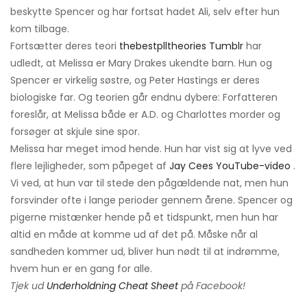
beskytte Spencer og har fortsat hadet Ali, selv efter hun
kom tilbage.
Fortsætter deres teori
thebestplltheories Tumblr
har
udledt, at Melissa er Mary Drakes ukendte barn. Hun og
Spencer er virkelig søstre, og Peter Hastings er deres
biologiske far. Og teorien går endnu dybere: Forfatteren
foreslår, at Melissa både er A.D. og Charlottes morder og
forsøger at skjule sine spor.
Melissa har meget imod hende. Hun har vist sig at lyve ved
flere lejligheder, som påpeget af
Jay Cees YouTube-video
.
Vi ved, at hun var til stede den pågældende nat, men hun
forsvinder ofte i lange perioder gennem årene. Spencer og
pigerne mistænker hende på et tidspunkt, men hun har
altid en måde at komme ud af det på. Måske når al
sandheden kommer ud, bliver hun nødt til at indrømme,
hvem hun er en gang for alle.
Tjek ud
Underholdning Cheat Sheet
på Facebook!