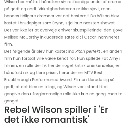
Wilson har måttet håndtere sin retfærdige andel af drama
på godt og ondt. Virkelighedsdrama er ikke sjovt, men
hendes tidligere dramaer var det bestemt! Da Wilson blev
kastet i brudepiger som Brynn, stjal hun næsten showet.
Det var ikke let at overveje enhver skuespillerinde; den sjove
Melissa McCarthy inkluderede satte alt i Oscar-nomineret
film.
Det følgende år blev hun kastet ind
Pitch perfekt
, en anden
film hun fortsat ville være kendt for. Hun spillede Fat Amy i
filmen, en rolle der fik hende noget kritisk anerkendelse, en
håndfuld nik og flere priser, herunder en MTV Best
Breakthrough Performance Award. Filmen klarede sig så
godt, at det blev en trilogi, og Wilson var i stand til at
gengive den uforglemmelige rolle ikke kun en gang, men to
gange!
Rebel Wilson spiller i 'Er
det ikke romantisk'