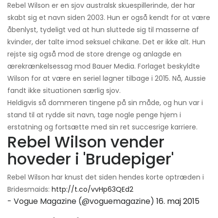
Rebel Wilson er en sjov australsk skuespillerinde, der har
skabt sig et navn siden 2003. Hun er også kendt for at være
åbenlyst, tydeligt ved at hun sluttede sig til masserne af
kvinder, der talte imod seksuel chikane. Det er ikke alt. Hun
rejste sig også mod de store drenge og anlagde en
ærekrænkelsessag mod Bauer Media. Forlaget beskyldte
Wilson for at være en seriel løgner tilbage i 2015. Nå, Aussie
fandt ikke situationen særlig sjov.
Heldigvis så dommeren tingene på sin måde, og hun var i
stand til at rydde sit navn, tage nogle penge hjem i
erstatning og fortsætte med sin ret succesrige karriere.
Rebel Wilson vender
hoveder i 'Brudepiger'
Rebel Wilson har knust det siden hendes korte optræden i
Bridesmaids:
http://t.co/vvHp63QEd2
- Vogue Magazine (@voguemagazine)
16. maj 2015