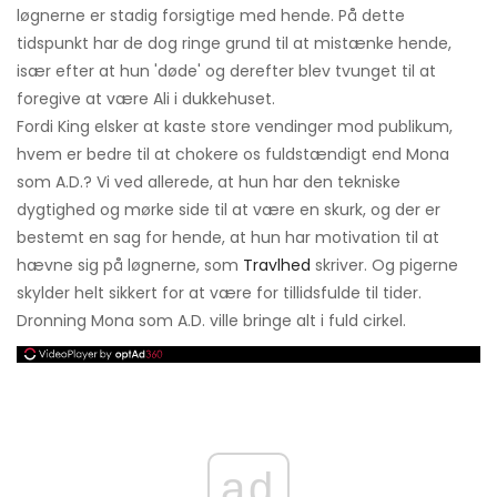
løgnerne er stadig forsigtige med hende. På dette
tidspunkt har de dog ringe grund til at mistænke hende,
især efter at hun 'døde' og derefter blev tvunget til at
foregive at være Ali i dukkehuset.
Fordi King elsker at kaste store vendinger mod publikum,
hvem er bedre til at chokere os fuldstændigt end Mona
som A.D.? Vi ved allerede, at hun har den tekniske
dygtighed og mørke side til at være en skurk, og der er
bestemt en sag for hende, at hun har motivation til at
hævne sig på løgnerne, som
Travlhed
skriver. Og pigerne
skylder helt sikkert for at være for tillidsfulde til tider.
Dronning Mona som A.D. ville bringe alt i fuld cirkel.
ad