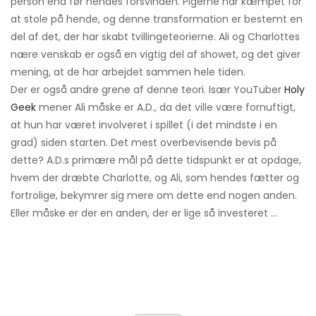
person end før hendes forsvinden. Pigerne har kæmpet for
at stole på hende, og denne transformation er bestemt en
del af det, der har skabt tvillingeteorierne. Ali og Charlottes
nære venskab er også en vigtig del af showet, og det giver
mening, at de har arbejdet sammen hele tiden.
Der er også andre grene af denne teori. Især YouTuber
Holy
Geek
mener Ali måske er A.D., da det ville være fornuftigt,
at hun har været involveret i spillet (i det mindste i en
grad) siden starten. Det mest overbevisende bevis på
dette? A.D.s primære mål på dette tidspunkt er at opdage,
hvem der dræbte Charlotte, og Ali, som hendes fætter og
fortrolige, bekymrer sig mere om dette end nogen anden.
Eller måske er der en anden, der er lige så investeret ...