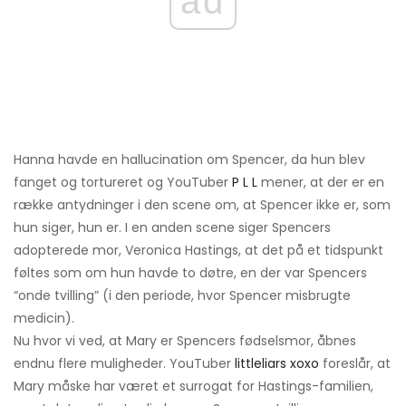
ad
Hanna havde en hallucination om Spencer, da hun blev
fanget og tortureret og YouTuber
P L L
mener, at der er en
række antydninger i den scene om, at Spencer ikke er, som
hun siger, hun er. I en anden scene siger Spencers
adopterede mor, Veronica Hastings, at det på et tidspunkt
føltes som om hun havde to døtre, en der var Spencers
“onde tvilling” (i den periode, hvor Spencer misbrugte
medicin).
Nu hvor vi ved, at Mary er Spencers fødselsmor, åbnes
endnu flere muligheder. YouTuber
littleliars xoxo
foreslår, at
Mary måske har været et surrogat for Hastings-familien,