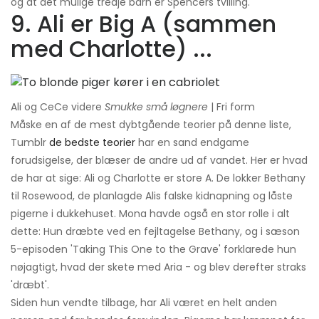
og at det mulige tredje barn er Spencers tvilling.
9. Ali er Big A (sammen
med Charlotte) ...
Ali og CeCe videre
Smukke små løgnere
| Fri form
Måske en af ​​de mest dybtgående teorier på denne liste,
Tumblr
de bedste teorier
har en sand endgame
forudsigelse, der blæser de andre ud af vandet. Her er hvad
de har at sige: Ali og Charlotte er store A. De lokker Bethany
til Rosewood, de planlagde Alis falske kidnapning og låste
pigerne i dukkehuset. Mona havde også en stor rolle i alt
dette: Hun dræbte ved en fejltagelse Bethany, og i sæson
5-episoden 'Taking This One to the Grave' forklarede hun
nøjagtigt, hvad der skete med Aria - og blev derefter straks
'dræbt'.
Siden hun vendte tilbage, har Ali været en helt anden