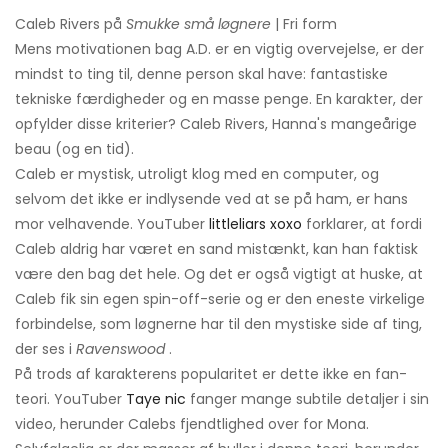
Caleb Rivers på
Smukke små løgnere
| Fri form
Mens motivationen bag A.D. er en vigtig overvejelse, er der
mindst to ting til, denne person skal have: fantastiske
tekniske færdigheder og en masse penge. En karakter, der
opfylder disse kriterier? Caleb Rivers, Hanna's mangeårige
beau (og en tid).
Caleb er mystisk, utroligt klog med en computer, og
selvom det ikke er indlysende ved at se på ham, er hans
mor velhavende. YouTuber
littleliars xoxo
forklarer, at fordi
Caleb aldrig har været en sand mistænkt, kan han faktisk
være den bag det hele. Og det er også vigtigt at huske, at
Caleb fik sin egen spin-off-serie og er den eneste virkelige
forbindelse, som løgnerne har til den mystiske side af ting,
der ses i
Ravenswood
.
På trods af karakterens popularitet er dette ikke en fan-
teori. YouTuber
Taye nic
fanger mange subtile detaljer i sin
video, herunder Calebs fjendtlighed over for Mona.