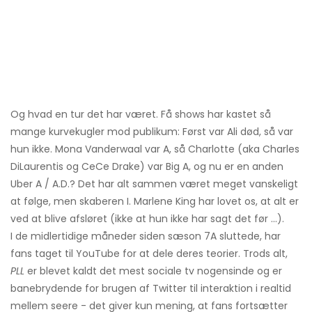
Og hvad en tur det har været. Få shows har kastet så
mange kurvekugler mod publikum: Først var Ali død, så var
hun ikke. Mona Vanderwaal var A, så Charlotte (aka Charles
DiLaurentis og CeCe Drake) var Big A, og nu er en anden
Uber A / A.D.? Det har alt sammen været meget vanskeligt
at følge, men skaberen I. Marlene King har lovet os, at alt er
ved at blive afsløret (ikke at hun ikke har sagt det før ...).
I de midlertidige måneder siden sæson 7A sluttede, har
fans taget til YouTube for at dele deres teorier. Trods alt,
PLL
er blevet kaldt det mest sociale tv nogensinde og er
banebrydende for brugen af ​​Twitter til interaktion i realtid
mellem seere - det giver kun mening, at fans fortsætter