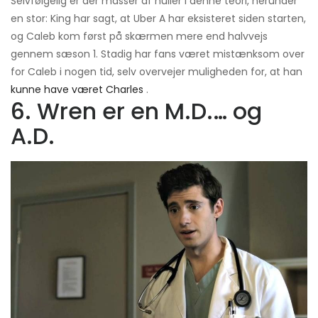
Selvfølgelig er der masser af huller i denne teori, herunder
en stor: King har sagt, at Uber A har eksisteret siden starten,
og Caleb kom først på skærmen mere end halvvejs
gennem sæson 1. Stadig har fans været mistænksom over
for Caleb i nogen tid, selv overvejer muligheden for, at han
kunne have været Charles
.
6. Wren er en M.D.… og
A.D.