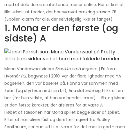
med at dele deres omfattende teorier online. Her er kun et
lille udsnit af teorier, der har svævet omkring sæson 7B.
(Spoiler-alarm for alle, der selvfølgelig ikke er fanget).
1. Mona er den første (og
sidste) A
Mona Vanderwaal videre
Smukke små løgnere
| Fri form
Hvornår
PLL
begyndte i 2010, var der flere ligheder med YA-
bogserien, den var baseret på. Hanna var sammen med
Sean (og styrtede ned i sin bil), Aria sluttede sig til Ezra i en
bar (før hun vidste, at han var hendes lærer) ... åh, og Mona
er den første karakter, der afsløres for at være A.
I løbet af sæsonen har Mona spillet begge sider af spillet.
Efter at hun bliver låst og derefter frigivet fra Radley
Sanitarium, ser hun ud til at være for det meste god - men