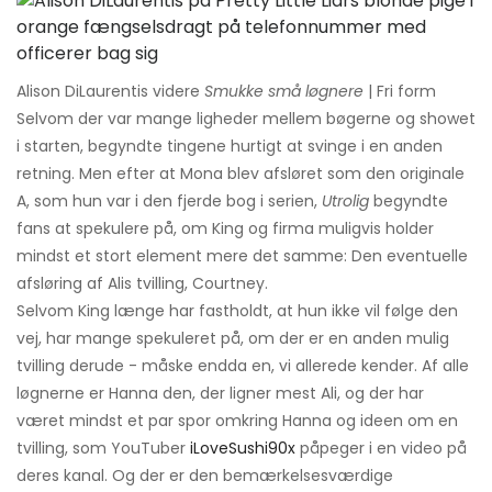
Alison DiLaurentis videre
Smukke små løgnere
| Fri form
Selvom der var mange ligheder mellem bøgerne og showet
i starten, begyndte tingene hurtigt at svinge i en anden
retning. Men efter at Mona blev afsløret som den originale
A, som hun var i den fjerde bog i serien,
Utrolig
begyndte
fans at spekulere på, om King og firma muligvis holder
mindst et stort element mere det samme: Den eventuelle
afsløring af Alis tvilling, Courtney.
Selvom King længe har fastholdt, at hun ikke vil følge den
vej, har mange spekuleret på, om der er en anden mulig
tvilling derude - måske endda en, vi allerede kender. Af alle
løgnerne er Hanna den, der ligner mest Ali, og der har
været mindst et par spor omkring Hanna og ideen om en
tvilling, som YouTuber
iLoveSushi90x
påpeger i en video på
deres kanal. Og der er den bemærkelsesværdige