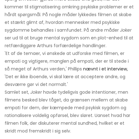
kommer til stigmatisering omkring psykiske problemer er et
hårdt spørgsmål. På nogle måder lykkedes filmen at skabe
et stærkt glimt af, hvordan mennesker med psykiske
sygdomme behandles i samfundet. På andre måder
Joker
ser ud til at bruge mental sygdom som en plot-enhed til at
retfærdiggøre Arthurs forfærdelige handlinger.
'Et af de temaer, vi ønskede at udforske med filmen, er
empati og vigtigere, manglen på empati, der er til stede i
så meget af Arthurs verden,' Phillips
nævnt i et interview,
'Det er ikke iboende, vi skal lære at acceptere andre, og
desværre gør vi det normalt.'
Samlet set,
Joker
havde tydeligvis gode intentioner, men
filmens besked blev tåget, da grænsen mellem at skabe
empati for dem, der kæmpede med psykisk sygdom og
rationalisere voldelig opførsel, blev sløret. Uanset hvad har
filmen folk, der diskuterer mental sundhed, hvilket er et
skridt mod fremskridt i sig selv.