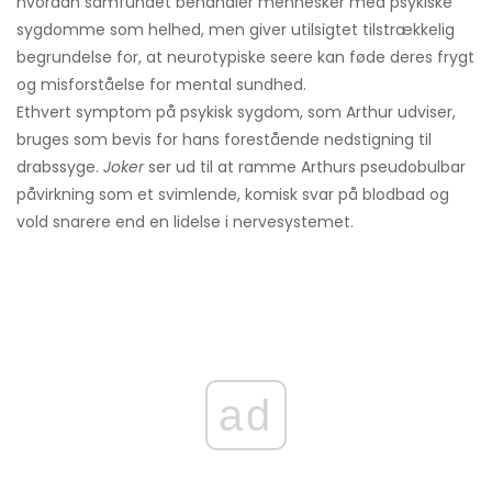
hvordan samfundet behandler mennesker med psykiske
sygdomme som helhed, men giver utilsigtet tilstrækkelig
begrundelse for, at neurotypiske seere kan føde deres frygt
og misforståelse for mental sundhed.
Ethvert symptom på psykisk sygdom, som Arthur udviser,
bruges som bevis for hans forestående nedstigning til
drabssyge.
Joker
ser ud til at ramme Arthurs pseudobulbar
påvirkning som et svimlende, komisk svar på blodbad og
vold snarere end en lidelse i nervesystemet.
ad