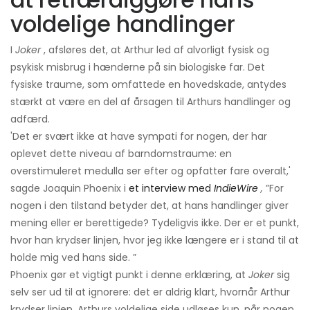
voldelige handlinger
I
Joker
, afsløres det, at Arthur led af alvorligt fysisk og
psykisk misbrug i hænderne på sin biologiske far. Det
fysiske traume, som omfattede en hovedskade, antydes
stærkt at være en del af årsagen til Arthurs handlinger og
adfærd.
'Det er svært ikke at have sympati for nogen, der har
oplevet dette niveau af barndomstraume: en
overstimuleret medulla ser efter og opfatter fare overalt,'
sagde Joaquin Phoenix i
et interview med
IndieWire
,
”For
nogen i den tilstand betyder det, at hans handlinger giver
mening eller er berettigede? Tydeligvis ikke. Der er et punkt,
hvor han krydser linjen, hvor jeg ikke længere er i stand til at
holde mig ved hans side. ”
Phoenix gør et vigtigt punkt i denne erklæring, at
Joker
sig
selv ser ud til at ignorere: det er aldrig klart, hvornår Arthur
krydser linjen. Arthurs voldelige side udløses kun, når nogen