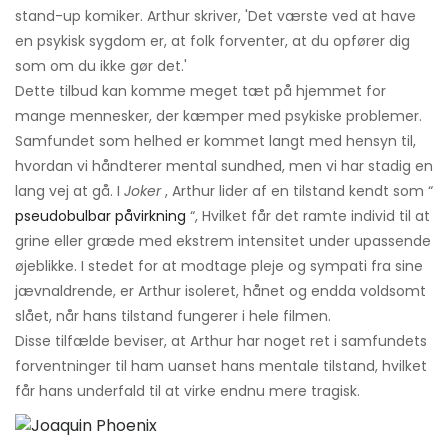
stand-up komiker. Arthur skriver, 'Det værste ved at have
en psykisk sygdom er, at folk forventer, at du opfører dig
som om du ikke gør det.'
Dette tilbud kan komme meget tæt på hjemmet for
mange mennesker, der kæmper med psykiske problemer.
Samfundet som helhed er kommet langt med hensyn til,
hvordan vi håndterer mental sundhed, men vi har stadig en
lang vej at gå. I
Joker
, Arthur lider af en tilstand kendt som “
pseudobulbar påvirkning
“, Hvilket får det ramte individ til at
grine eller græde med ekstrem intensitet under upassende
øjeblikke. I stedet for at modtage pleje og sympati fra sine
jævnaldrende, er Arthur isoleret, hånet og endda voldsomt
slået, når hans tilstand fungerer i hele filmen.
Disse tilfælde beviser, at Arthur har noget ret i samfundets
forventninger til ham uanset hans mentale tilstand, hvilket
får hans underfald til at virke endnu mere tragisk.