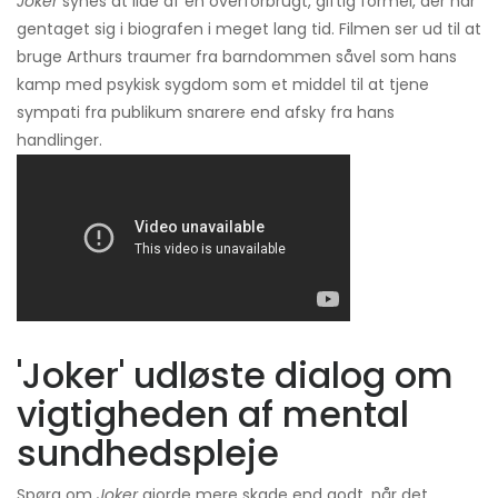
Joker
synes at lide af en overforbrugt, giftig formel, der har
gentaget sig i biografen i meget lang tid. Filmen ser ud til at
bruge Arthurs traumer fra barndommen såvel som hans
kamp med psykisk sygdom som et middel til at tjene
sympati fra publikum snarere end afsky fra hans
handlinger.
'Joker' udløste dialog om
vigtigheden af ​​mental
sundhedspleje
Spørg om
Joker
gjorde mere skade end godt, når det