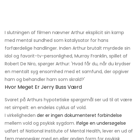
I slutningen af ​​filmen nævner Arthur eksplicit sin kamp
med mental sundhed som katalysator for hans
forfærdelige handlinger. Inden Arthur brutalt myrdede sin
idol og favorit-tv-personlighed, Murray Franklin, spillet af
Robert De Niro, spørger Arthur: 'Hvad får du, når du krydser
en mentalt syg ensomhed med et samfund, der opgiver
ham og behandler ham som skrald?'
Hvor Meget Er Jerry Buss Værd
Svaret på Arthurs hypotetiske spørgsmål ser ud til at være
ret simpelt: en endeløs cyklus af vold.
I virkeligheden
der er ingen dokumenteret forbindelse
mellem vold og psykisk sygdom.
Ifølge en undersøgelse
udført af National Institute of Mental Health, lever en ud af
fem mennesker med en eller anden form for psykisk