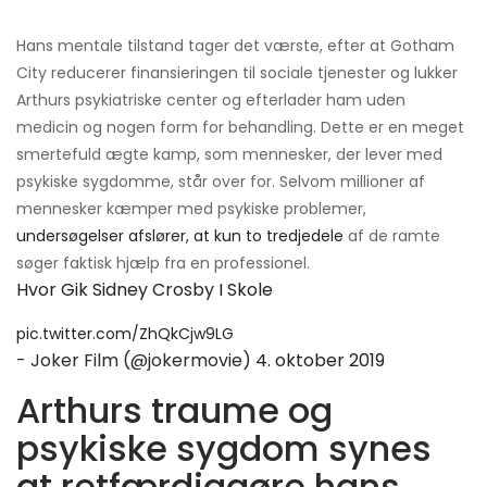
Hans mentale tilstand tager det værste, efter at Gotham
City reducerer finansieringen til sociale tjenester og lukker
Arthurs psykiatriske center og efterlader ham uden
medicin og nogen form for behandling. Dette er en meget
smertefuld ægte kamp, ​​som mennesker, der lever med
psykiske sygdomme, står over for. Selvom millioner af
mennesker kæmper med psykiske problemer,
undersøgelser afslører, at kun to tredjedele
af de ramte
søger faktisk hjælp fra en professionel.
Hvor Gik Sidney Crosby I Skole
pic.twitter.com/ZhQkCjw9LG
- Joker Film (@jokermovie)
4. oktober 2019
Arthurs traume og
psykiske sygdom synes
at retfærdiggøre hans