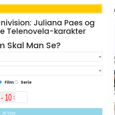
nivision: Juliana Paes og
 Telenovela-karakter
lm Skal Man Se?
Film
Serie
At Vise