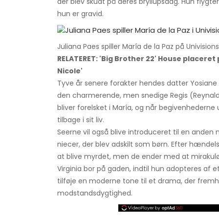
der blev skudt på deres bryllupsdag. Hun flygter f
hun er gravid.
Juliana Paes spiller María de la Paz på Univisions
RELATERET: 'Big Brother 22' House placeret 
Nicole'
Tyve år senere forakter hendes datter Yosiane
den charmerende, men snedige Regis (Reynaldo
bliver forelsket i María, og når begivenhedern
tilbage i sit liv.
Seerne vil også blive introduceret til en anden 
niecer, der blev adskilt som børn. Efter hænde
at blive myrdet, men de ender med at mirakuløst
Virginia bor på gaden, indtil hun adopteres af et
tilføje en moderne tone til et drama, der fre
modstandsdygtighed.