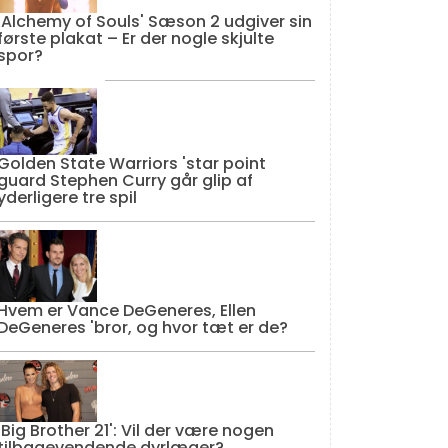
'Alchemy of Souls' Sæson 2 udgiver sin
første plakat – Er der nogle skjulte
spor?
Golden State Warriors 'star point
guard Stephen Curry går glip af
yderligere tre spil
Hvem er Vance DeGeneres, Ellen
DeGeneres 'bror, og hvor tæt er de?
'Big Brother 21': Vil der være nogen
tilbagevendende dyrlæger?