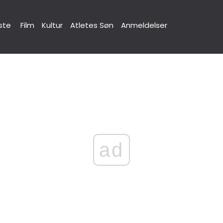
ste
Film
Kultur
Atletes Søn
Anmeldelser
ad