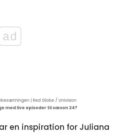
ad
llebesætningen | Red Globe / Univision
ge med live episoder til sæson 24?
ar en inspiration for Juliana