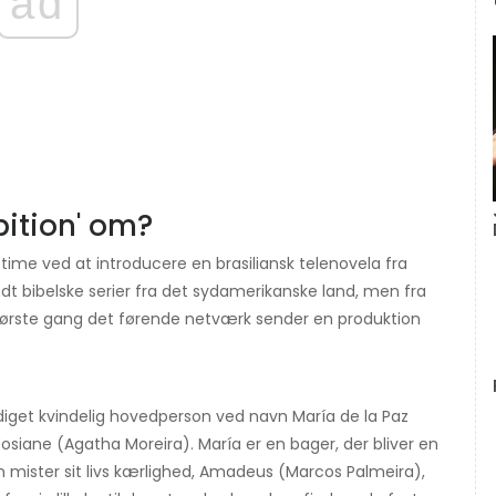
ad
ition' om?
time ved at introducere en brasiliansk telenovela fra
 bibelske serier fra det sydamerikanske land, men fra
 første gang det førende netværk sender en produktion
iget kvindelig hovedperson ved navn María de la Paz
osiane (Agatha Moreira). María er en bager, der bliver en
n mister sit livs kærlighed, Amadeus (Marcos Palmeira),