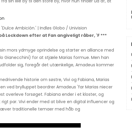
ra sin lille by til den store by, hvor hun finder ud af, at
 'Dulce Ambición.' | Indløs Globo / Univision
på Lockdown efter at Fan angiveligt råber, 'F ***
 sin mors ydmyge oprindelse og starter en alliance med
 Gianecchini) for at stjæle Marias formue. Men han
e udfolder sig, foregår det utænkelige, Amadeus kommer
medrivende historie om søstre, Vivi og Fabiana, Marias
lsen ved brylluppet beordrer Amadeus 'far Marias niecer
 overleve forsøget. Fabiana ender i et kloster, og
 rigt par. Vivi ender med at blive en digital influencer og
mhæver traditionelle temaer med håb og