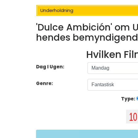
Underholdning
'Dulce Ambición' om U
hendes bemyndigende
Hvilken Fi
Dag I Ugen:
Genre:
Type: