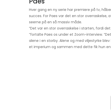
Paes
Hver gang en ny serie har premiere på tv, håber 
succes. For Paes var det en stor overraskelse,
seerne på en så massiv måde.
”Det var en stor overraskelse i starten, fordi de
”fortalte Paes os under et Zoom-interview. ”De
alene i en storby. Alene og med viljestyrke blev 
et imperium og sammen med dette fik hun en d