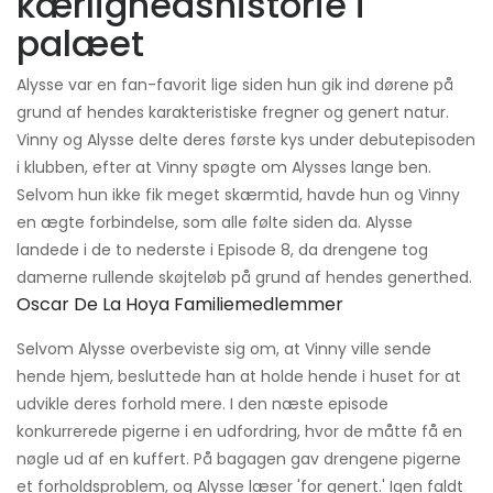
kærlighedshistorie i
palæet
Alysse var en fan-favorit lige siden hun gik ind dørene på
grund af hendes karakteristiske fregner og genert natur.
Vinny og Alysse delte deres første kys under debutepisoden
i klubben, efter at Vinny spøgte om Alysses lange ben.
Selvom hun ikke fik meget skærmtid, havde hun og Vinny
en ægte forbindelse, som alle følte siden da. Alysse
landede i de to nederste i Episode 8, da drengene tog
damerne rullende skøjteløb på grund af hendes generthed.
Oscar De La Hoya Familiemedlemmer
Selvom Alysse overbeviste sig om, at Vinny ville sende
hende hjem, besluttede han at holde hende i huset for at
udvikle deres forhold mere. I den næste episode
konkurrerede pigerne i en udfordring, hvor de måtte få en
nøgle ud af en kuffert. På bagagen gav drengene pigerne
et forholdsproblem, og Alysse læser 'for genert.' Igen faldt