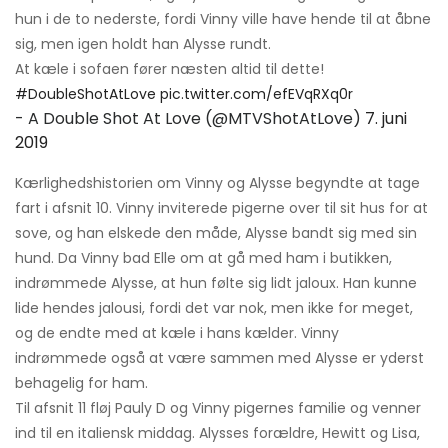
hun i de to nederste, fordi Vinny ville have hende til at åbne
sig, men igen holdt han Alysse rundt.
At kæle i sofaen fører næsten altid til dette!
#DoubleShotAtLove
pic.twitter.com/efEVqRXq0r
- A Double Shot At Love (@MTVShotAtLove)
7. juni
2019
Kærlighedshistorien om Vinny og Alysse begyndte at tage
fart i afsnit 10. Vinny inviterede pigerne over til sit hus for at
sove, og han elskede den måde, Alysse bandt sig med sin
hund. Da Vinny bad Elle om at gå med ham i butikken,
indrømmede Alysse, at hun følte sig lidt jaloux. Han kunne
lide hendes jalousi, fordi det var nok, men ikke for meget,
og de endte med at kæle i hans kælder. Vinny
indrømmede også at være sammen med Alysse er yderst
behagelig for ham.
Til afsnit 11 fløj Pauly D og Vinny pigernes familie og venner
ind til en italiensk middag. Alysses forældre, Hewitt og Lisa,