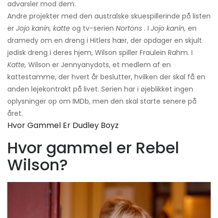
advarsler mod dem.
Andre projekter med den australske skuespillerinde på listen
er
Jojo kanin, katte
og tv-serien
Nortons
. I
Jojo kanin,
en
dramedy om en dreng i Hitlers hær, der opdager en skjult
jødisk dreng i deres hjem, Wilson spiller Fraulein Rahm. I
Katte,
Wilson er Jennyanydots, et medlem af en
kattestamme, der hvert år beslutter, hvilken der skal få en
anden lejekontrakt på livet. Serien har i øjeblikket ingen
oplysninger op om IMDb, men den skal starte senere på
året.
Hvor Gammel Er Dudley Boyz
Hvor gammel er Rebel
Wilson?