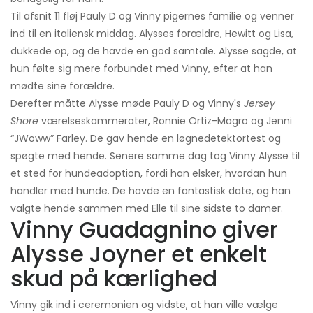
Til afsnit 11 fløj Pauly D og Vinny pigernes familie og venner
ind til en italiensk middag. Alysses forældre, Hewitt og Lisa,
dukkede op, og de havde en god samtale. Alysse sagde, at
hun følte sig mere forbundet med Vinny, efter at han
mødte sine forældre.
Derefter måtte Alysse møde Pauly D og Vinny's
Jersey
Shore
værelseskammerater, Ronnie Ortiz-Magro og Jenni
“JWoww” Farley. De gav hende en løgnedetektortest og
spøgte med hende. Senere samme dag tog Vinny Alysse til
et sted for hundeadoption, fordi han elsker, hvordan hun
handler med hunde. De havde en fantastisk date, og han
valgte hende sammen med Elle til sine sidste to damer.
Vinny Guadagnino giver
Alysse Joyner et enkelt
skud på kærlighed
Vinny gik ind i ceremonien og vidste, at han ville vælge