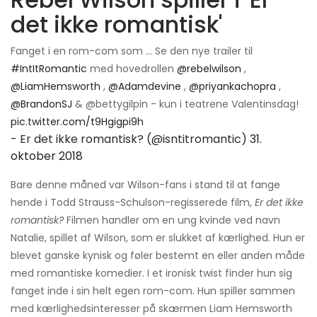
det ikke romantisk'
Fanget i en rom-com som ... Se den nye trailer til
#IntItRomantic
med hovedrollen
@rebelwilson
,
@LiamHemsworth
,
@Adamdevine
,
@priyankachopra
,
@BrandonSJ
& @bettygilpin - kun i teatrene Valentinsdag!
pic.twitter.com/t9Hgigpi9h
- Er det ikke romantisk? (@isntitromantic)
31.
oktober 2018
Bare denne måned var Wilson-fans i stand til at fange
hende i Todd Strauss-Schulson-regisserede film,
Er det ikke
romantisk?
Filmen handler om en ung kvinde ved navn
Natalie, spillet af Wilson, som er slukket af kærlighed. Hun er
blevet ganske kynisk og føler bestemt en eller anden måde
med romantiske komedier. I et ironisk twist finder hun sig
fanget inde i sin helt egen rom-com. Hun spiller sammen
med kærlighedsinteresser på skærmen Liam Hemsworth