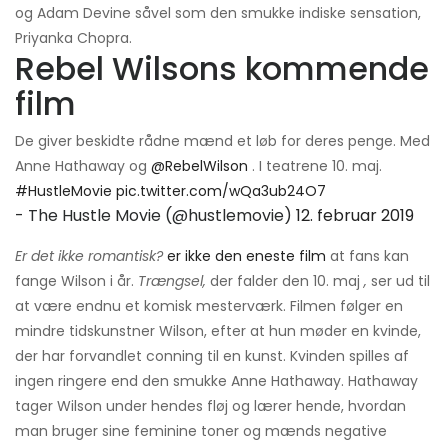
og Adam Devine såvel som den smukke indiske sensation,
Priyanka Chopra.
Rebel Wilsons kommende
film
De giver beskidte rådne mænd et løb for deres penge. Med
Anne Hathaway og
@RebelWilson
. I teatrene 10. maj.
#HustleMovie
pic.twitter.com/wQa3ub24O7
- The Hustle Movie (@hustlemovie)
12. februar 2019
Er det ikke romantisk?
er ikke den eneste film
at fans kan
fange Wilson i år.
Trængsel,
der falder den 10. maj
,
ser ud til
at være endnu et komisk mesterværk. Filmen følger en
mindre tidskunstner Wilson, efter at hun møder en kvinde,
der har forvandlet conning til en kunst. Kvinden spilles af
ingen ringere end den smukke Anne Hathaway. Hathaway
tager Wilson under hendes fløj og lærer hende, hvordan
man bruger sine feminine toner og mænds negative