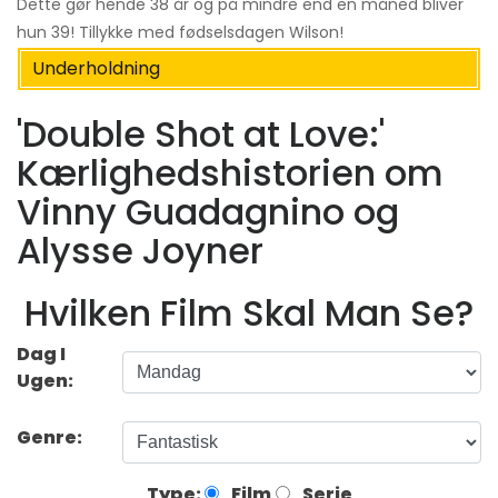
Dette gør hende 38 år og på mindre end en måned bliver
hun 39! Tillykke med fødselsdagen Wilson!
Underholdning
'Double Shot at Love:'
Kærlighedshistorien om
Vinny Guadagnino og
Alysse Joyner
Hvilken Film Skal Man Se?
Dag I
Ugen:
Genre:
Type:
Film
Serie