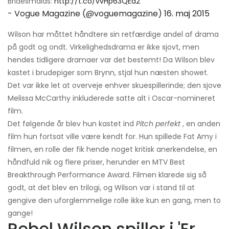
Bridesmaids:
http://t.co/vvHp63QEd2
- Vogue Magazine (@voguemagazine)
16. maj 2015
Wilson har måttet håndtere sin retfærdige andel af drama
på godt og ondt. Virkelighedsdrama er ikke sjovt, men
hendes tidligere dramaer var det bestemt! Da Wilson blev
kastet i brudepiger som Brynn, stjal hun næsten showet.
Det var ikke let at overveje enhver skuespillerinde; den sjove
Melissa McCarthy inkluderede satte alt i Oscar-nomineret
film.
Det følgende år blev hun kastet ind
Pitch perfekt
, en anden
film hun fortsat ville være kendt for. Hun spillede Fat Amy i
filmen, en rolle der fik hende noget kritisk anerkendelse, en
håndfuld nik og flere priser, herunder en MTV Best
Breakthrough Performance Award. Filmen klarede sig så
godt, at det blev en trilogi, og Wilson var i stand til at
gengive den uforglemmelige rolle ikke kun en gang, men to
gange!
Rebel Wilson spiller i 'Er