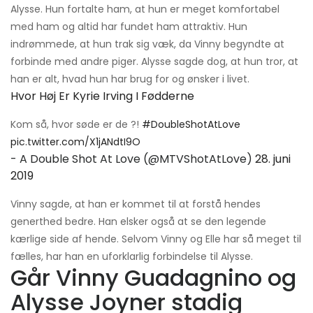
Alysse. Hun fortalte ham, at hun er meget komfortabel
med ham og altid har fundet ham attraktiv. Hun
indrømmede, at hun trak sig væk, da Vinny begyndte at
forbinde med andre piger. Alysse sagde dog, at hun tror, ​​at
han er alt, hvad hun har brug for og ønsker i livet.
Hvor Høj Er Kyrie Irving I Fødderne
Kom så, hvor søde er de ?!
#DoubleShotAtLove
pic.twitter.com/X1jANdtI9O
- A Double Shot At Love (@MTVShotAtLove)
28. juni
2019
Vinny sagde, at han er kommet til at forstå hendes
generthed bedre. Han elsker også at se den legende
kærlige side af hende. Selvom Vinny og Elle har så meget til
fælles, har han en uforklarlig forbindelse til Alysse.
Går Vinny Guadagnino og
Alysse Joyner stadig