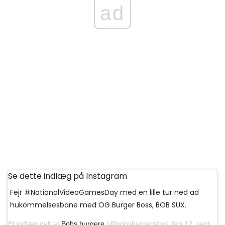
ad
Se dette indlæg på Instagram
Fejr #NationalVideoGamesDay med en lille tur ned ad
hukommelsesbane med OG Burger Boss, BOB SUX.
Et indlæg delt af
Bobs burgere
(@bobsburgersfox) den 12. september 2019 kl.9: 37 PDT