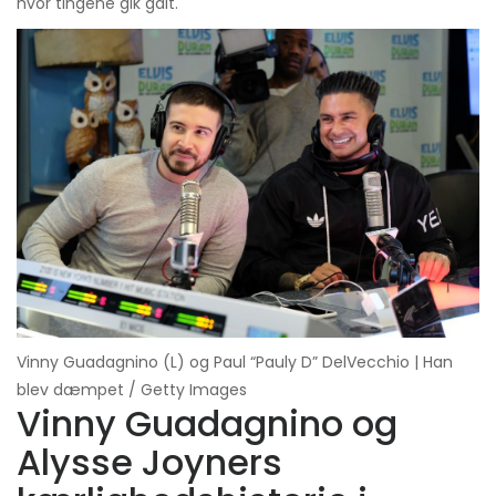
hvor tingene gik galt.
Vinny Guadagnino (L) og Paul “Pauly D” DelVecchio | Han
blev dæmpet / Getty Images
Vinny Guadagnino og
Alysse Joyners