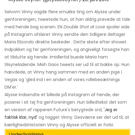
Selvom Vinny sagde flere smukke ting om Alysse under
genforeningen, tweetede hun, at han aldrig prøvede at tale
med hende bag scenen. EN
Double Shot at Love
spoiler side
på Instagram afsløret Vinny sendte den tidligere deltager
Maria Elizondo direkte beskeder . Dette skete efter showet
indpakket og før genforeningen, og angiveligt forsøgte han
at tilslutte sig hende. Imidlertid buede Maria ham
tilsyneladende. Mish Gaos tweets ser ud til at bakke op. Hun
hævdede, at Vinny hang sammen med en anden pige i
Vegas og 'gled ind i en anden af ​​vores rollebesætnings
DM'er.'
Alysse indsendte et billede på Instagram af hende, der
poserer i sit tøj fra genforeningen. Hun billedtekst det som
en version af rapperen Future's berygtede ord,
'Jeg er
faktisk klar, nyd'
og tagget Vinny. Desværre ser det ud til, at
kærlighedshistorien Vinny og Alysse officielt er forbi.
Underholdning