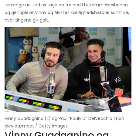
sprænge ud. Lad os tage en tur ned i hukommelsesbanen
og genopleve Vinny og Alysses kærlighedshistorie samt se,
hvor tingene gik galt.
Vinny Guadagnino (L) og Paul “Pauly D” DelVecchio | Han
blev dæmpet / Getty Images
Vinny Guadagnino og