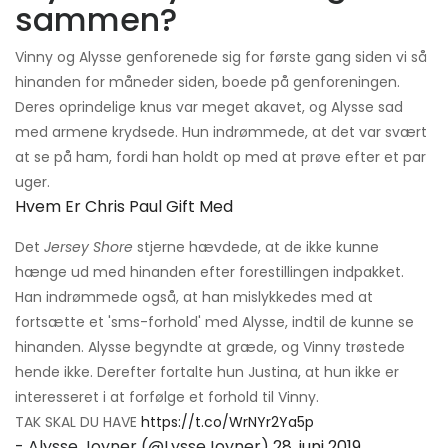
sammen?
Vinny og Alysse genforenede sig for første gang siden vi så
hinanden for måneder siden, boede på genforeningen.
Deres oprindelige knus var meget akavet, og Alysse sad
med armene krydsede. Hun indrømmede, at det var svært
at se på ham, fordi han holdt op med at prøve efter et par
uger.
Hvem Er Chris Paul Gift Med
Det
Jersey Shore
stjerne hævdede, at de ikke kunne
hænge ud med hinanden efter forestillingen indpakket.
Han indrømmede også, at han mislykkedes med at
fortsætte et 'sms-forhold' med Alysse, indtil de kunne se
hinanden. Alysse begyndte at græde, og Vinny trøstede
hende ikke. Derefter fortalte hun Justina, at hun ikke er
interesseret i at forfølge et forhold til Vinny.
TAK SKAL DU HAVE
https://t.co/WrNYr2Ya5p
- Alysse Joyner (@LysseJoyner)
28. juni 2019