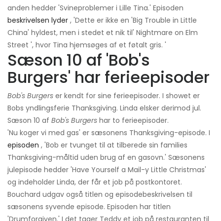
anden hedder 'Svineproblemer i Lille Tina.' Episoden
beskrivelsen lyder
, 'Dette er ikke en 'Big Trouble in Little
China' hyldest, men i stedet et nik til' Nightmare on Elm
Street ', hvor Tina hjemsøges af et føtalt gris. '
Sæson 10 af 'Bob's
Burgers' har ferieepisoder
Bob's Burgers
er kendt for sine ferieepisoder. I showet er
Bobs yndlingsferie Thanksgiving. Linda elsker derimod jul.
Sæson 10 af
Bob's Burgers
har to ferieepisoder.
'Nu koger vi med gas' er sæsonens Thanksgiving-episode. I
episoden
, 'Bob er tvunget til at tilberede sin families
Thanksgiving-måltid uden brug af en gasovn.' Sæsonens
julepisode hedder 'Have Yourself a Mail-y Little Christmas'
og indeholder Linda, der får et job på postkontoret.
Bouchard udgav også titlen og episodebeskrivelsen til
sæsonens syvende episode. Episoden har titlen
'Drumforgiven.' I det tager Teddy et job på restauranten til