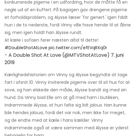
konkurrerede pigerne i en udfordring, hvor de måtte få en
nøgle ud af en kuffert. På bagagen gav drengene pigerne
et forholdsproblem, og Alysse læser 'for genert.' Igen faldt
hun i de to nederste, fordi Vinny ville have hende til at åbne
sig, men igen holdt han Alysse rundt.
At kæle i sofaen fører næsten altid til dette!
#DoubleShotAtLove
pic.twitter.com/efEVqRXq0r
- A Double Shot At Love (@MTVShotAtLove)
7. juni
2019
Kærlighedshistorien om Vinny og Alysse begyndte at tage
fart i afsnit 10. Vinny inviterede pigerne over til sit hus for at
sove, og han elskede den måde, Alysse bandt sig med sin
hund. Da Vinny bad Elle om at gå med ham i butikken,
indrømmede Alysse, at hun følte sig lidt jaloux. Han kunne
lide hendes jalousi, fordi det var nok, men ikke for meget,
og de endte med at kæle i hans kælder. Vinny
indrømmede også at være sammen med Alysse er yderst
behagelig for ham.