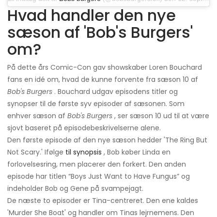
Hvad handler den nye
sæson af 'Bob's Burgers'
om?
På dette års Comic-Con gav showskaber Loren Bouchard
fans en idé om, hvad de kunne forvente fra sæson 10 af
Bob's Burgers
. Bouchard udgav episodens titler og
synopser til de første syv episoder af sæsonen. Som
enhver sæson af
Bob's Burgers
, ser sæson 10 ud til at være
sjovt baseret på episodebeskrivelserne alene.
Den første episode af den nye sæson hedder 'The Ring But
Not Scary.' Ifølge
til synopsis
, Bob køber Linda en
forlovelsesring, men placerer den forkert. Den anden
episode har titlen “Boys Just Want to Have Fungus” og
indeholder Bob og Gene på svampejagt.
De næste to episoder er Tina-centreret. Den ene kaldes
'Murder She Boat' og handler om Tinas lejrnemens. Den