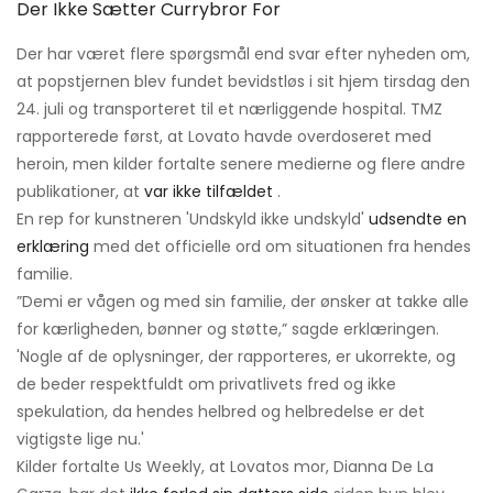
Der Ikke Sætter Currybror For
Der har været flere spørgsmål end svar efter nyheden om,
at popstjernen blev fundet bevidstløs i sit hjem tirsdag den
24. juli og transporteret til et nærliggende hospital. TMZ
rapporterede først, at Lovato havde overdoseret med
heroin, men kilder fortalte senere medierne og flere andre
publikationer, at
var ikke tilfældet
.
En rep for kunstneren 'Undskyld ikke undskyld'
udsendte en
erklæring
med det officielle ord om situationen fra hendes
familie.
”Demi er vågen og med sin familie, der ønsker at takke alle
for kærligheden, bønner og støtte,” sagde erklæringen.
'Nogle af de oplysninger, der rapporteres, er ukorrekte, og
de beder respektfuldt om privatlivets fred og ikke
spekulation, da hendes helbred og helbredelse er det
vigtigste lige nu.'
Kilder fortalte Us Weekly, at Lovatos mor, Dianna De La