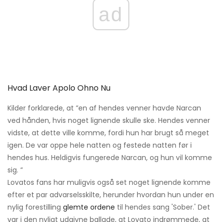
ad
Hvad Laver Apolo Ohno Nu
Kilder forklarede, at ”en af ​​hendes venner havde Narcan
ved hånden, hvis noget lignende skulle ske. Hendes venner
vidste, at dette ville komme, fordi hun har brugt så meget
igen. De var oppe hele natten og festede natten før i
hendes hus. Heldigvis fungerede Narcan, og hun vil komme
sig. ”
Lovatos fans har muligvis også set noget lignende komme
efter et par advarselsskilte, herunder hvordan hun under en
nylig forestilling
glemte ordene
til hendes sang 'Sober.' Det
var i den nyligt udgivne ballade, at Lovato indrømmede, at