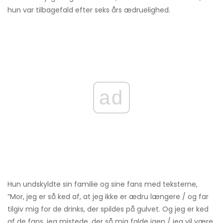
hun var tilbagefald efter seks års ædruelighed.
ad
Hun undskyldte sin familie og sine fans med teksterne,
”Mor, jeg er så ked af, at jeg ikke er ædru længere / og far
tilgiv mig for de drinks, der spildes på gulvet. Og jeg er ked
af de fans, jeg mistede, der så mig falde igen / jeg vil være