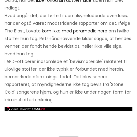
Garza, har det
ikke forlod sin datters side
siden hun blev
indlagt.
Hvad angår det, der førte til den tilsyneladende overdosis,
har der også været modstridende rapporter om det. Ifølge
The Blast, Lovato
kom ikke med paramedicinere
om hvilke
stoffer hun tog. Retshåndhævende kilder sagde, at hendes
venner, der fandt hende bevidstløs, heller ikke ville sige,
hvad hun tog.
LAPD-officerer indsamlede et 'bevismateriale' relateret til
ulovlige stoffer, der ikke typisk er forbundet med heroin,
bemærkede afsætningsstedet. Det blev senere
rapporteret, at myndighederne ikke tog bevis fra 'Stone
Cold' sangerens hjem, og hun er ikke under nogen form for
kriminel efterforskning.