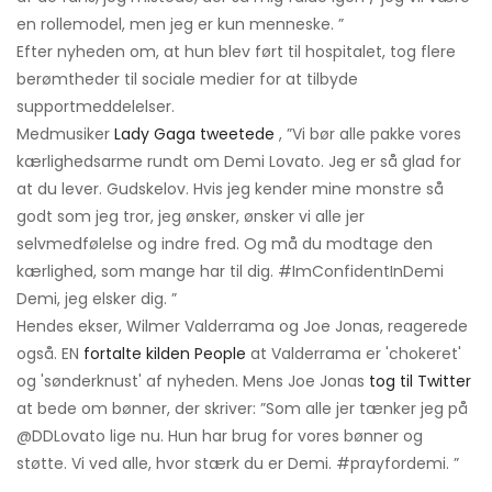
en rollemodel, men jeg er kun menneske. ”
Efter nyheden om, at hun blev ført til hospitalet, tog flere
berømtheder til sociale medier for at tilbyde
supportmeddelelser.
Medmusiker
Lady Gaga tweetede
, ”Vi bør alle pakke vores
kærlighedsarme rundt om Demi Lovato. Jeg er så glad for
at du lever. Gudskelov. Hvis jeg kender mine monstre så
godt som jeg tror, ​​jeg ønsker, ønsker vi alle jer
selvmedfølelse og indre fred. Og må du modtage den
kærlighed, som mange har til dig. #ImConfidentInDemi
Demi, jeg elsker dig. ”
Hendes ekser, Wilmer Valderrama og Joe Jonas, reagerede
også. EN
fortalte kilden People
at Valderrama er 'chokeret'
og 'sønderknust' af nyheden. Mens Joe Jonas
tog til Twitter
at bede om bønner, der skriver: ”Som alle jer tænker jeg på
@DDLovato lige nu. Hun har brug for vores bønner og
støtte. Vi ved alle, hvor stærk du er Demi. #prayfordemi. ”