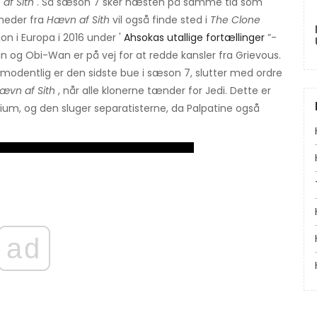
af Sith
. Så sæson 7 sker næsten på samme tid som
nheder fra
Hævn af Sith
vil også finde sted i
The Clone
ion i Europa i 2016 under '
Ahsokas utallige fortællinger
”-
in og Obi-Wan er på vej for at redde kansler fra Grievous.
ormodentlig er den sidste bue i sæson 7, slutter med ordre
ævn af Sith
, når alle klonerne tænder for Jedi. Dette er
erium, og den sluger separatisterne, da Palpatine også
ad