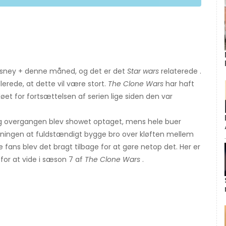
Disney + denne måned, og det er det
Star wars
relaterede .
erede, at dette vil være stort.
The Clone Wars
har haft
øet for fortsættelsen af ​​serien lige siden den var
og overgangen blev showet optaget, mens hele buer
meningen at fuldstændigt bygge bro over kløften mellem
 fans blev det bragt tilbage for at gøre netop det. Her er
for at vide i sæson 7 af
The Clone Wars
.