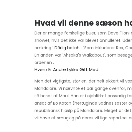
Hvad vil denne sæson h
Der er mange forskellige buer, som Dave Filoni 
showet, hvis det ikke var blevet annulleret. Ud
omkring '
Dårlig batch
, ”Som inkluderer Rex, C
En anden var 'Ahsoka's Walkabout', som besøge
ordenen .
Hvem Er Andre Lykke Gift Med
Men det vigtigste,
stor
en, der helt sikkert vil vær
Mandalore. Vi nævnte et par gange ovenfor, me
så besat af Maul. Han er i øjeblikket ansvarlig 
ansat af Bo Katan (hertuginde Satines søster 
republikansk hjælp på Mandalore. Meget af dett
vil have et smugkig på deres vittige repartee, 