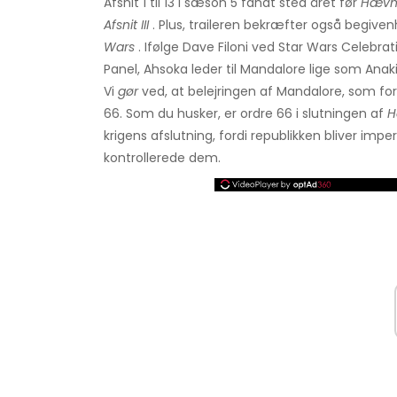
Afsnit 1 til 13 i sæson 5 fandt sted året før
Hævn 
Afsnit III
. Plus, traileren bekræfter også begive
Wars
. Ifølge Dave Filoni ved Star Wars Celebrat
Panel, Ahsoka leder til Mandalore lige som Anak
Vi
gør
ved, at belejringen af ​​Mandalore, som f
66. Som du husker, er ordre 66 i slutningen af
H
krigens afslutning, fordi republikken bliver imp
kontrollerede dem.