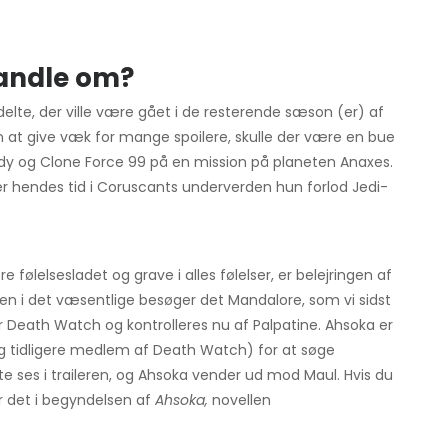
andle om?
delte, der ville være gået i de resterende sæson (er) af
en at give væk for mange spoilere, skulle der være en bue
ody og Clone Force 99 på en mission på planeten Anaxes.
r hendes tid i Coruscants underverden hun forlod Jedi-
e følelsesladet og grave i alles følelser, er belejringen af ​​
n i det væsentlige besøger det Mandalore, som vi sidst
for Death Watch og kontrolleres nu af Palpatine. Ahsoka er
og tidligere medlem af Death Watch) for at søge
e ses i traileren, og Ahsoka vender ud mod Maul. Hvis du
er det i begyndelsen af
Ahsoka,
novellen