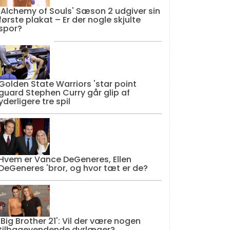
'Alchemy of Souls' Sæson 2 udgiver sin
første plakat – Er der nogle skjulte
spor?
Golden State Warriors 'star point
guard Stephen Curry går glip af
yderligere tre spil
Hvem er Vance DeGeneres, Ellen
DeGeneres 'bror, og hvor tæt er de?
'Big Brother 21': Vil der være nogen
tilbagevendende dyrlæger?