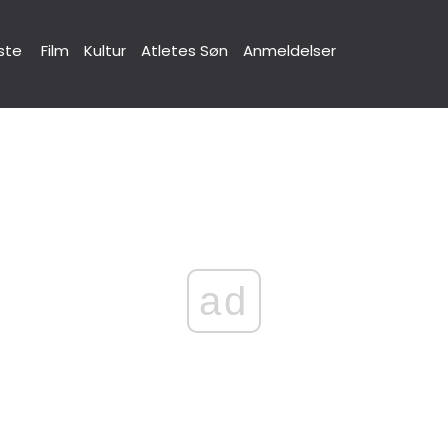
ste
Film
Kultur
Atletes Søn
Anmeldelser
ad