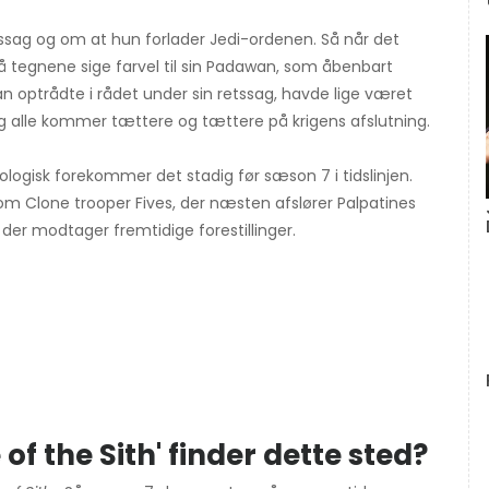
tssag og om at hun forlader Jedi-ordenen. Så når det
så tegnene sige farvel til sin Padawan, som åbenbart
 optrådte i rådet under sin retssag, havde lige været
g alle kommer tættere og tættere på krigens afslutning.
nologisk forekommer det stadig før sæson 7 i tidslinjen.
om Clone trooper Fives, der næsten afslører Palpatines
 der modtager fremtidige forestillinger.
f the Sith' finder dette sted?