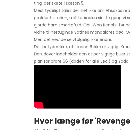
ting, der skete i sæson 5.
Mest tydeligt tales der slet ikke om Ahsokas re
gælder historien, måtte Anakin sidste gang vi 
gjorde ham smertefuld. Obi-Wan Kenobi, før han
vidne til hertuginde Satines mandalores død. O
Men det ved de selvfølgelig ikke endnu.
Det betyder ikke, at sæson 6 ikke er vigtig! Kro
Derudover indeholder den et par vigtige buer s
plan for ordre 66 (døden for alle Jedi) og Yoda,
Hvor længe før 'Revenge o