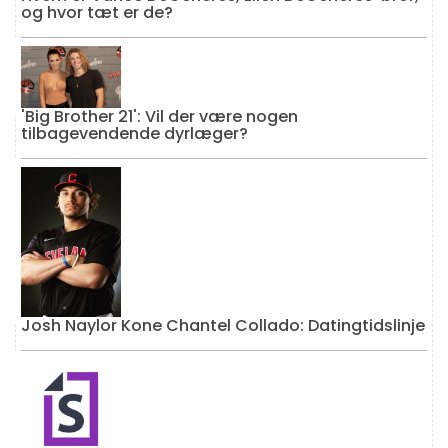
og hvor tæt er de?
'Big Brother 21': Vil der være nogen
tilbagevendende dyrlæger?
Josh Naylor Kone Chantel Collado: Datingtidslinje