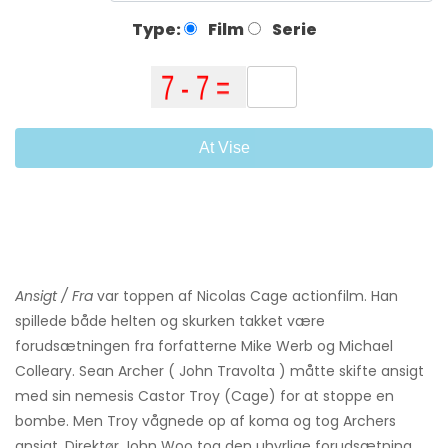
Type:
Film
Serie
At Vise
Ansigt / Fra
var toppen af ​​Nicolas Cage actionfilm. Han
spillede både helten og skurken takket være
forudsætningen fra forfatterne Mike Werb og Michael
Colleary. Sean Archer ( John Travolta ) måtte skifte ansigt
med sin nemesis Castor Troy (Cage) for at stoppe en
bombe. Men Troy vågnede op af koma og tog Archers
ansigt. Direktør John Woo tog den uhyrlige forudsætning