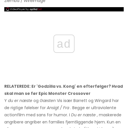
Ziemba / WireImage
ad
RELATEREDE: Er 'Godzilla vs. Kong' en efterfølger? Hvad
skal man se før Epic Monster Crossover
Y
du er næste
og
Gæsten
Vis især Barrett og Wingard har
de rigtige følelser for
Ansigt / Fra
. Begge er ultraviolente
actionfilm med sans for humor. I
Du er næste
, maskerede
angribere angriber en families fjerntliggende hjem. Kun en