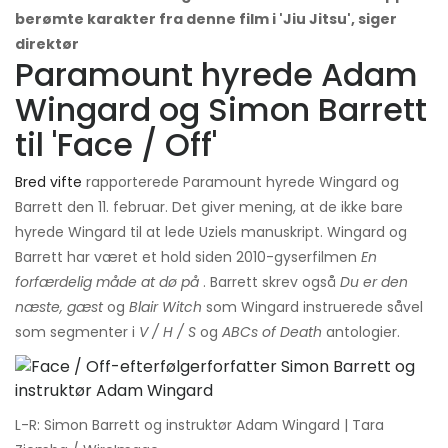
berømte karakter fra denne film i 'Jiu Jitsu', siger
direktør
Paramount hyrede Adam
Wingard og Simon Barrett
til 'Face / Off'
Bred vifte
rapporterede Paramount hyrede Wingard og
Barrett den 11. februar. Det giver mening, at de ikke bare
hyrede Wingard til at lede Uziels manuskript. Wingard og
Barrett har været et hold siden 2010-gyserfilmen
En
forfærdelig måde at dø på
. Barrett skrev også
Du er den
næste, gæst
og
Blair Witch
som Wingard instruerede såvel
som segmenter i
V / H / S
og
ABCs of Death
antologier.
L-R: Simon Barrett og instruktør Adam Wingard | Tara