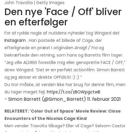
John Travolta | Getty Images
Den nye 'Face / Off' bliver
en efterfølger
For at rydde nogle af nutidens nyheder tog Wingard det
Instagram
. Han postede et billede af Cage, der
efterlignede en præst i originalen
Ansigt / Fra
og
bekræftede den retning, som hans og Barretts film tager.
”Jeg ville ALDRIG forestille mig eller genoprette FACE / OFF,”
skrev Wingard. ”Det er en perfekt actionfilm. Simon Barrett
og jeg skriver et direkte OPFØLG! :) :) ”
Du tror måske, at verden ikke har brug for denne film, men
du tager meget fejl.
https://t.co/zBOWpgctwB
- Simon Barrett (@Simon_Barrett)
11. februar 2021
RELATERET: 'Color Out of Space' Movie Review: Close
Encounters of the Nicolas Cage Kind
Men vender Travolta tilbage? Eller vil Cage? Selvom Castor