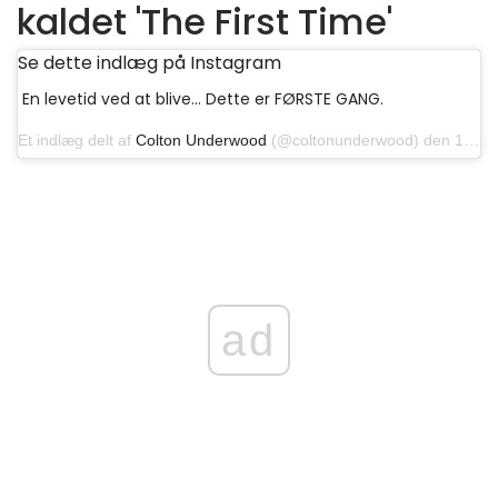
kaldet 'The First Time'
Se dette indlæg på Instagram
En levetid ved at blive… Dette er FØRSTE GANG.
Et indlæg delt af
Colton Underwood
(@coltonunderwood) den 14. januar 2020 kl.9.30 PST
ad