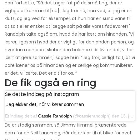
Han fortsatte, ”Så det tager fat på de små ting, der er
vigtige at komme til [nu]. Jeg tror nu, hun ved, at jeg er en
klutz, og jeg ved for eksempel, at hun har en sund vane til
at salt eller ønsker at lægge salt på alle vores fødevarer! '
Randolph talte også om, hvad de har lært om hinanden. 'Vi
lærer, ligesom hvad der er vigtigt for den anden person, og
hvordan man bare skaber den balance i dit liv, er det, vi har
lært at gøre sammen,' sagde hun. ”Jeg tror, ​​ærligt talt, at vi
bare læner os på hinanden og er ærlige og kommunikerer,
er det, vi lærte. Det er alt for os. ”
De fik også en ring
Se dette indlæg på Instagram
Jeg elsker det, når vi kører sammen
Et indlæg delt af
Cassie Randolph
(@cassierandolph) den 13. januar 2020 kl. 18:08 PST
De er stadig sammen, så Jimmy Kimmel præsenterede
dem for en Neil Lane-ring, når de er klar til at blive forlovet.