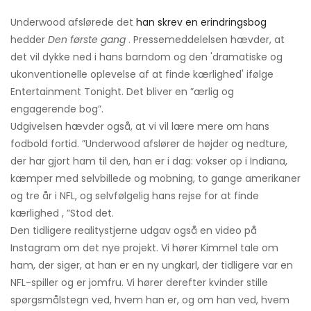
Underwood afslørede det
han skrev en erindringsbog
hedder
Den første gang
. Pressemeddelelsen hævder, at
det vil dykke ned i hans barndom og den 'dramatiske og
ukonventionelle oplevelse af at finde kærlighed' ifølge
Entertainment Tonight. Det bliver en ”ærlig og
engagerende bog”.
Udgivelsen hævder også, at vi vil lære mere om hans
fodbold fortid. ”Underwood afslører de højder og nedture,
der har gjort ham til den, han er i dag: vokser op i Indiana,
kæmper med selvbillede og mobning, to gange amerikaner
og tre år i NFL, og selvfølgelig hans rejse for at finde
kærlighed , ”Stod det.
Den tidligere realitystjerne udgav også en video på
Instagram om det nye projekt. Vi hører Kimmel tale om
ham, der siger, at han er en ny ungkarl, der tidligere var en
NFL-spiller og er jomfru. Vi hører derefter kvinder stille
spørgsmålstegn ved, hvem han er, og om han ved, hvem