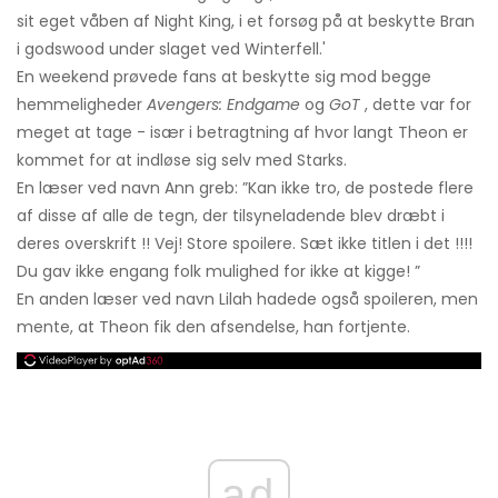
sit eget våben af ​​Night King, i et forsøg på at beskytte Bran
i godswood under slaget ved Winterfell.'
En weekend prøvede fans at beskytte sig mod begge
hemmeligheder
Avengers: Endgame
og
GoT
, dette var for
meget at tage - især i betragtning af hvor langt Theon er
kommet for at indløse sig selv med Starks.
En læser ved navn Ann greb: ”Kan ikke tro, de postede flere
af disse af alle de tegn, der tilsyneladende blev dræbt i
deres overskrift !! Vej! Store spoilere. Sæt ikke titlen i det !!!!
Du gav ikke engang folk mulighed for ikke at kigge! ”
En anden læser ved navn Lilah hadede også spoileren, men
mente, at Theon fik den afsendelse, han fortjente.
ad