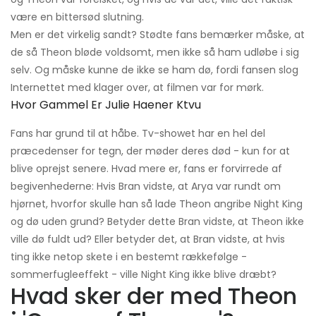
være en bittersød slutning.
Men er det virkelig sandt? Stødte fans bemærker måske, at
de så Theon bløde voldsomt, men ikke så ham udløbe i sig
selv. Og måske kunne de ikke se ham dø, fordi fansen slog
Internettet med klager over, at filmen var for mørk.
Hvor Gammel Er Julie Haener Ktvu
Fans har grund til at håbe. Tv-showet har en hel del
præcedenser for tegn, der møder deres død - kun for at
blive oprejst senere. Hvad mere er, fans er forvirrede af
begivenhederne: Hvis Bran vidste, at Arya var rundt om
hjørnet, hvorfor skulle han så lade Theon angribe Night King
og dø uden grund? Betyder dette Bran vidste, at Theon ikke
ville dø fuldt ud? Eller betyder det, at Bran vidste, at hvis
ting ikke netop skete i en bestemt rækkefølge -
sommerfugleeffekt - ville Night King ikke blive dræbt?
Hvad sker der med Theon