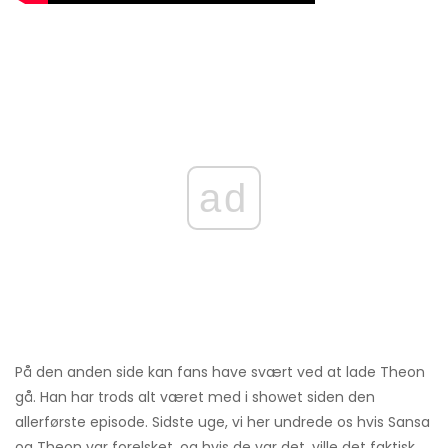
ad
På den anden side kan fans have svært ved at lade Theon
gå. Han har trods alt været med i showet siden den
allerførste episode. Sidste uge, vi her undrede os hvis Sansa
og Theon var forelsket, og hvis de var det, ville det faktisk