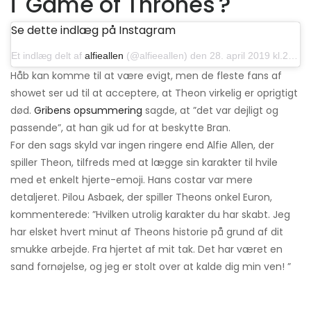
i 'Game of Thrones'?
Se dette indlæg på Instagram
Et indlæg delt af
alfieallen
(@alfieeallen) den 28. april 2019 kl.20: 11 PDT
Håb kan komme til at være evigt, men de fleste fans af
showet ser ud til at acceptere, at Theon virkelig er oprigtigt
død.
Gribens opsummering
sagde, at ”det var dejligt og
passende”, at han gik ud for at beskytte Bran.
For den sags skyld var ingen ringere end Alfie Allen, der
spiller Theon, tilfreds med at lægge sin karakter til hvile
med et enkelt hjerte-emoji. Hans costar var mere
detaljeret. Pilou Asbaek, der spiller Theons onkel Euron,
kommenterede: ”Hvilken utrolig karakter du har skabt. Jeg
har elsket hvert minut af Theons historie på grund af dit
smukke arbejde. Fra hjertet af mit tak. Det har været en
sand fornøjelse, og jeg er stolt over at kalde dig min ven! ”