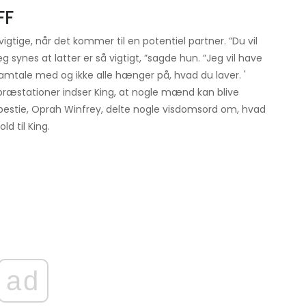
FF
gtige, når det kommer til en potentiel partner. ”Du vil
Jeg synes at latter er så vigtigt, ”sagde hun. ”Jeg vil have
 samtale med og ikke alle hænger på, hvad du laver. '
 præstationer indser King, at nogle mænd kan blive
stie, Oprah Winfrey, delte nogle visdomsord om, hvad
d til King.
ad