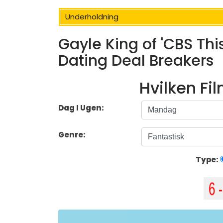
Underholdning
Gayle King of 'CBS Thi
Dating Deal Breakers
Hvilken Fi
Dag I Ugen:
Genre:
Type: