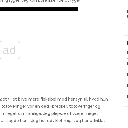
mig ryger. Jeg kan bare ikke lide at ryge! ”
ad
ødt til at blive mere fleksibel med hensyn til, hvad hun
t tatoveringer var en deal-breaker, tatoveringer og
levet meget almindelige. Jeg plejede at være meget
..' 'sagde hun. ”Jeg har udviklet mig! Jeg har udviklet