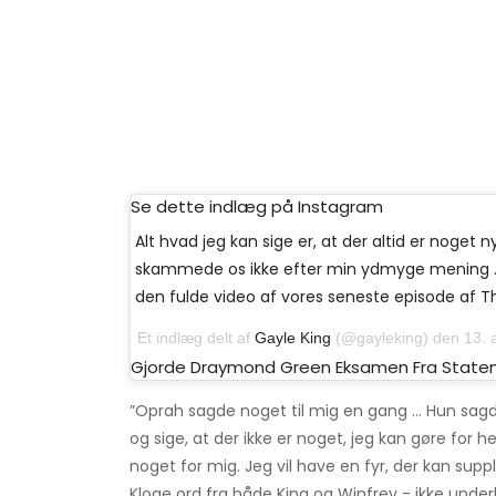
Se dette indlæg på Instagram
Alt hvad jeg kan sige er, at der altid er noget n
skammede os ikke efter min ydmyge mening ... 
den fulde video af vores seneste episode af T
Et indlæg delt af
Gayle King
(@gayleking) den 13. 
Gjorde Draymond Green Eksamen Fra Staten
”Oprah sagde noget til mig en gang ... Hun sagde: 
og sige, at der ikke er noget, jeg kan gøre for h
noget for mig. Jeg vil have en fyr, der kan suppl
Kloge ord fra både King og Winfrey - ikke underli