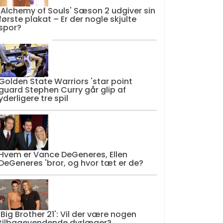
'Alchemy of Souls' Sæson 2 udgiver sin
første plakat – Er der nogle skjulte
spor?
Golden State Warriors 'star point
guard Stephen Curry går glip af
yderligere tre spil
Hvem er Vance DeGeneres, Ellen
DeGeneres 'bror, og hvor tæt er de?
'Big Brother 21': Vil der være nogen
tilbagevendende dyrlæger?