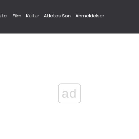
ste
Film
Kultur
Atletes Søn
Anmeldelser
ad