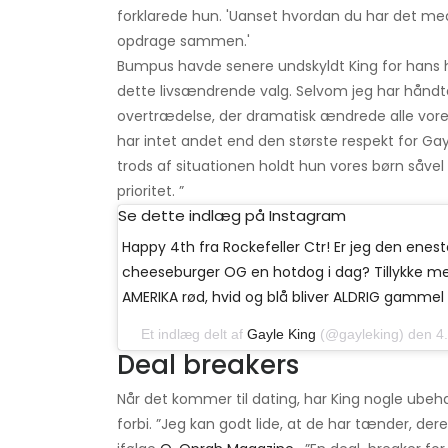
forklarede hun. 'Uanset hvordan du har det me
opdrage sammen.'
Bumpus havde senere undskyldt King for hans h
dette livsændrende valg. Selvom jeg har håndter
overtrædelse, der dramatisk ændrede alle vores 
har intet andet end den største respekt for G
trods af situationen holdt hun vores børn såve
prioritet. ”
Se dette indlæg på Instagram
Happy 4th fra Rockefeller Ctr! Er jeg den enest
cheeseburger OG en hotdog i dag? Tillykke m
AMERIKA rød, hvid og blå bliver ALDRIG gammel 
Et indlæg delt af
Gayle King
(@gayleking) den 4. 
Deal breakers
Når det kommer til dating, har King nogle ube
forbi. ”Jeg kan godt lide, at de har tænder, de