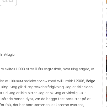
 FilmMagic
 skiltes i 1993 efter 11 års ægteskab, hvor King sagde, at
er et SiriusXM radiointerview med Will Smith i 2006,
ifølge
King. ”Jeg gik til ægteskabsrådgivning. Jeg er skilt siden
 ud. Jeg er ikke bitter. Jeg er ok. Jeg er virkelig OK. ”
sårede hende dybt, var de begge fast besluttet på at
t for folk, der har børn sammen, at komme overens,”