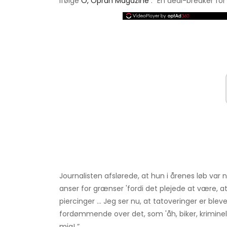
ifølge
O, Oprah Magazine
. ”En deal-breaker for 
Journalisten afslørede, at hun i årenes løb var n
anser for grænser 'fordi det plejede at være, a
piercinger ... Jeg ser nu, at tatoveringer er b
fordømmende over det, som 'åh, biker, kriminel .
mig! ”