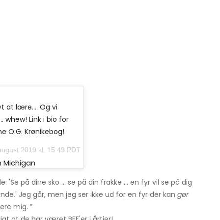
yt at lære…. Og vi
whew! Link i bio for
he O.G. Krønikebog!
august 2019 kl. 15:49 PDT
 Michigan
'Se på dine sko ... se på din frakke ... en fyr vil se på dig
ende.' Jeg går, men jeg ser ikke ud for en fyr der kan
gør
ere mig. ”
gt at de har været BFF'er i årtier!