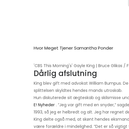
Hvor Meget Tjener Samantha Ponder
'CBS This Morning's' Gayle King | Bruce Glikas /
Dårlig afslutning
King blev gift med advokat William Bumpus. De to
splittelsen skyldtes hendes mands utroskab.
Hun diskuterede sit ægteskab og skilsmisse und
E! Nyheder
. ”Jeg var gift med en snyder,” sagde 
1993, så jeg er helbredt og alt. Jeg har regnet det
King delte også med, at skønt hendes eksmand 
være forældre i mindelighed. ”Det er så vigtig