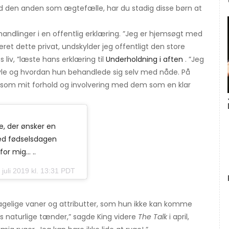
d den anden som ægtefælle, har du stadig disse børn at
andlinger i en offentlig erklæring. ”Jeg er hjemsøgt med
et dette privat, undskylder jeg offentligt den store
liv, ”læste hans erklæring til
Underholdning i aften
. ”Jeg
ayle og hvordan hun behandlede sig selv med nåde. På
l som mit forhold og involvering med dem som en klar
e, der ønsker en
ed fødselsdagen
for mig… ..
juli 2019 kl. 13:31 PDT
hagelige vaner og attributter, som hun ikke kan komme
res naturlige tænder,” sagde King videre
The Talk
i april,