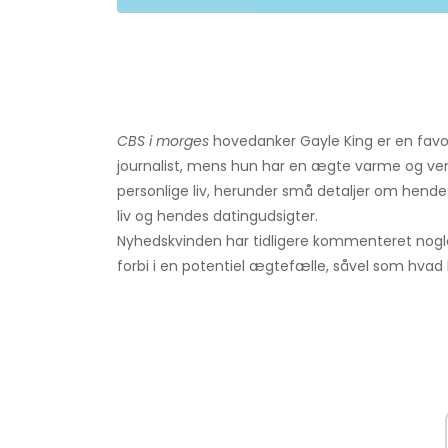
CBS i morges
hovedanker Gayle King er en favor
journalist, mens hun har en ægte varme og venl
personlige liv, herunder små detaljer om hende
liv og hendes datingudsigter.
Nyhedskvinden har tidligere kommenteret nogle 
forbi i en potentiel ægtefælle, såvel som hvad 