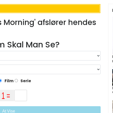
s Morning' afslører hendes
lm Skal Man Se?
Film
Serie
At Vise