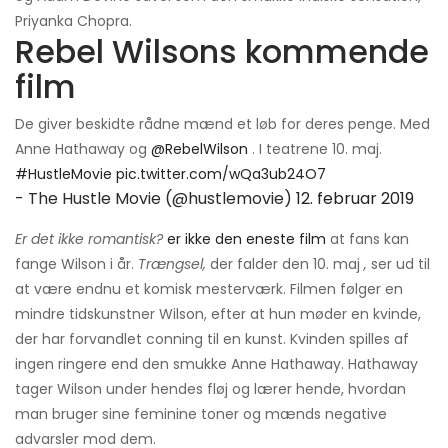
Priyanka Chopra.
Rebel Wilsons kommende
film
De giver beskidte rådne mænd et løb for deres penge. Med
Anne Hathaway og
@RebelWilson
. I teatrene 10. maj.
#HustleMovie
pic.twitter.com/wQa3ub24O7
- The Hustle Movie (@hustlemovie)
12. februar 2019
Er det ikke romantisk?
er ikke den eneste film
at fans kan
fange Wilson i år.
Trængsel,
der falder den 10. maj
,
ser ud til
at være endnu et komisk mesterværk. Filmen følger en
mindre tidskunstner Wilson, efter at hun møder en kvinde,
der har forvandlet conning til en kunst. Kvinden spilles af
ingen ringere end den smukke Anne Hathaway. Hathaway
tager Wilson under hendes fløj og lærer hende, hvordan
man bruger sine feminine toner og mænds negative
advarsler mod dem.