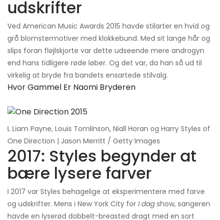
udskrifter
Ved American Music Awards 2015 havde stilarter en hvid og
grå blomstermotiver med klokkebund. Med sit lange hår og
slips foran fløjlskjorte var dette udseende mere androgyn
end hans tidligere røde løber. Og det var, da han så ud til
virkelig at bryde fra bandets ensartede stilvalg.
Hvor Gammel Er Naomi Bryderen
L Liam Payne, Louis Tomlinson, Niall Horan og Harry Styles of
One Direction | Jason Merritt / Getty Images
2017: Styles begynder at
bære lysere farver
I 2017 var Styles behagelige at eksperimentere med farve
og udskrifter. Mens i New York City for
I dag
show, sangeren
havde en lyserød dobbelt-breasted dragt med en sort