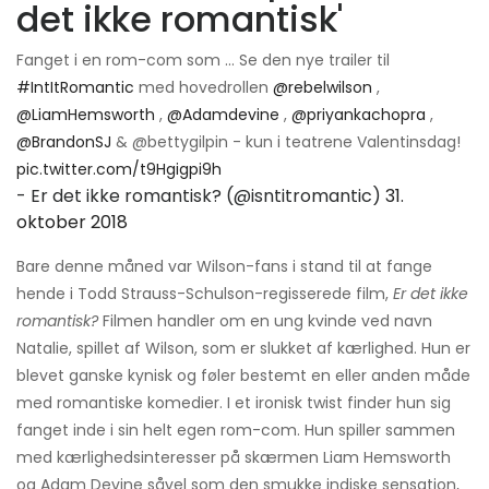
det ikke romantisk'
Fanget i en rom-com som ... Se den nye trailer til
#IntItRomantic
med hovedrollen
@rebelwilson
,
@LiamHemsworth
,
@Adamdevine
,
@priyankachopra
,
@BrandonSJ
& @bettygilpin - kun i teatrene Valentinsdag!
pic.twitter.com/t9Hgigpi9h
- Er det ikke romantisk? (@isntitromantic)
31.
oktober 2018
Bare denne måned var Wilson-fans i stand til at fange
hende i Todd Strauss-Schulson-regisserede film,
Er det ikke
romantisk?
Filmen handler om en ung kvinde ved navn
Natalie, spillet af Wilson, som er slukket af kærlighed. Hun er
blevet ganske kynisk og føler bestemt en eller anden måde
med romantiske komedier. I et ironisk twist finder hun sig
fanget inde i sin helt egen rom-com. Hun spiller sammen
med kærlighedsinteresser på skærmen Liam Hemsworth
og Adam Devine såvel som den smukke indiske sensation,