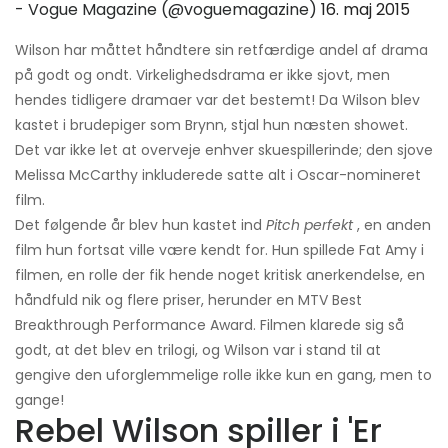
- Vogue Magazine (@voguemagazine)
16. maj 2015
Wilson har måttet håndtere sin retfærdige andel af drama
på godt og ondt. Virkelighedsdrama er ikke sjovt, men
hendes tidligere dramaer var det bestemt! Da Wilson blev
kastet i brudepiger som Brynn, stjal hun næsten showet.
Det var ikke let at overveje enhver skuespillerinde; den sjove
Melissa McCarthy inkluderede satte alt i Oscar-nomineret
film.
Det følgende år blev hun kastet ind
Pitch perfekt
, en anden
film hun fortsat ville være kendt for. Hun spillede Fat Amy i
filmen, en rolle der fik hende noget kritisk anerkendelse, en
håndfuld nik og flere priser, herunder en MTV Best
Breakthrough Performance Award. Filmen klarede sig så
godt, at det blev en trilogi, og Wilson var i stand til at
gengive den uforglemmelige rolle ikke kun en gang, men to
gange!
Rebel Wilson spiller i 'Er