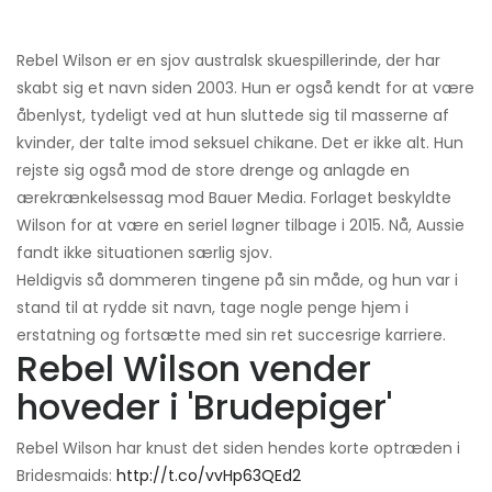
Rebel Wilson er en sjov australsk skuespillerinde, der har
skabt sig et navn siden 2003. Hun er også kendt for at være
åbenlyst, tydeligt ved at hun sluttede sig til masserne af
kvinder, der talte imod seksuel chikane. Det er ikke alt. Hun
rejste sig også mod de store drenge og anlagde en
ærekrænkelsessag mod Bauer Media. Forlaget beskyldte
Wilson for at være en seriel løgner tilbage i 2015. Nå, Aussie
fandt ikke situationen særlig sjov.
Heldigvis så dommeren tingene på sin måde, og hun var i
stand til at rydde sit navn, tage nogle penge hjem i
erstatning og fortsætte med sin ret succesrige karriere.
Rebel Wilson vender
hoveder i 'Brudepiger'
Rebel Wilson har knust det siden hendes korte optræden i
Bridesmaids:
http://t.co/vvHp63QEd2