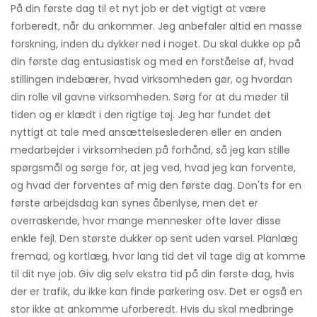
På din første dag til et nyt job er det vigtigt at være
forberedt, når du ankommer. Jeg anbefaler altid en masse
forskning, inden du dykker ned i noget. Du skal dukke op på
din første dag entusiastisk og med en forståelse af, hvad
stillingen indebærer, hvad virksomheden gør, og hvordan
din rolle vil gavne virksomheden. Sørg for at du møder til
tiden og er klædt i den rigtige tøj. Jeg har fundet det
nyttigt at tale med ansættelseslederen eller en anden
medarbejder i virksomheden på forhånd, så jeg kan stille
spørgsmål og sørge for, at jeg ved, hvad jeg kan forvente,
og hvad der forventes af mig den første dag. Don'ts for en
første arbejdsdag kan synes åbenlyse, men det er
overraskende, hvor mange mennesker ofte laver disse
enkle fejl. Den største dukker op sent uden varsel. Planlæg
fremad, og kortlæg, hvor lang tid det vil tage dig at komme
til dit nye job. Giv dig selv ekstra tid på din første dag, hvis
der er trafik, du ikke kan finde parkering osv. Det er også en
stor ikke at ankomme uforberedt. Hvis du skal medbringe