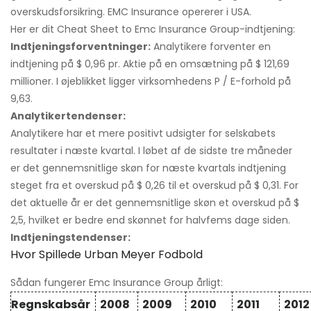
overskudsforsikring. EMC Insurance opererer i USA.
Her er dit Cheat Sheet to Emc Insurance Group-indtjening:
Indtjeningsforventninger:
Analytikere forventer en
indtjening på $ 0,96 pr. Aktie på en omsætning på $ 121,69
millioner. I øjeblikket ligger virksomhedens P / E-forhold på
9,63.
Analytikertendenser:
Analytikere har et mere positivt udsigter for selskabets
resultater i næste kvartal. I løbet af de sidste tre måneder
er det gennemsnitlige skøn for næste kvartals indtjening
steget fra et overskud på $ 0,26 til et overskud på $ 0,31. For
det aktuelle år er det gennemsnitlige skøn et overskud på $
2,5, hvilket er bedre end skønnet for halvfems dage siden.
Indtjeningstendenser:
Hvor Spillede Urban Meyer Fodbold
Sådan fungerer Emc Insurance Group årligt:
Regnskabsår
2008
2009
2010
2011
2012