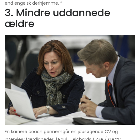
end engelsk derhjemme. ”
3. Mindre uddannede
ældre
En karriere coach gennemgår en jobsøgende CV og
interview færdigheder. | Paul J. Richards / AFP / Getty