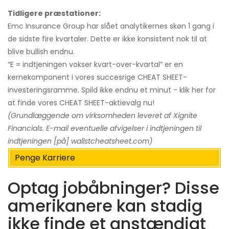
Tidligere præstationer:
Emc Insurance Group har slået analytikernes skøn 1 gang i
de sidste fire kvartaler. Dette er ikke konsistent nok til at
blive bullish endnu.
“E = indtjeningen vokser kvart-over-kvartal” er en
kernekomponent i vores succesrige CHEAT SHEET-
investeringsramme. Spild ikke endnu et minut - klik her for
at finde vores CHEAT SHEET-aktievalg nu!
(Grundlæggende om virksomheden leveret af Xignite
Financials. E-mail eventuelle afvigelser i indtjeningen til
indtjeningen [på] wallstcheatsheet.com)
Penge Karriere
Optag jobåbninger? Disse
amerikanere kan stadig
ikke finde et anstændigt