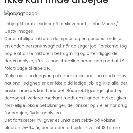
Jobjagtlitteratur sidder på et skrivebord. | John Moore /
Getty Images
Der er utallige faktorer, der spiller, og en persons fordel er
en anden persons svaghed, når de søger job. Forskerne tog
nogle af disse faktorer i betragtning og offentliggjorde
deres analyse, så vi kunne strømline processen med at få
folk tilbage til arbejde.
”Selv midt i en langvarig økonomisk ekspansion med en lav
national ledighed er der ikke altid ledige job, og ikke alle, der
ønsker arbejde, kan finde det. Både jobtilgængelighed og
demografi varierer markant rundt om i landet, hvilket giver
forskellige lokale befolkninger, der ønsker og / eller har brug
for arbejde, ”lyder analysen.
Det fortsætter: ”Vi giver et unikt perspektiv på voksne i
alderen 25-64 år, der er uden arbejde i hver af 130 store