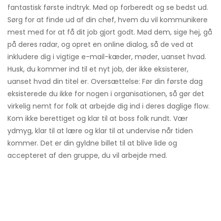
fantastisk første indtryk. Mød op forberedt og se bedst ud.
Sørg for at finde ud af din chef, hvem du vil kommunikere
mest med for at få dit job gjort godt. Mød dem, sige hej, gå
på deres radar, og opret en online dialog, så de ved at
inkludere dig i vigtige e-mail-kæder, møder, uanset hvad.
Husk, du kommer ind til et nyt job, der ikke eksisterer,
uanset hvad din titel er. Oversættelse: Før din første dag
eksisterede du ikke for nogen i organisationen, så gør det
virkelig nemt for folk at arbejde dig ind i deres daglige flow.
Kom ikke berettiget og klar til at boss folk rundt. Vær
ydmyg, klar til at lære og klar til at undervise når tiden
kommer. Det er din gyldne billet til at blive lide og
accepteret af den gruppe, du vil arbejde med.