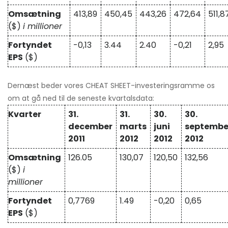
Omsætning
413,89
450,45
443,26
472,64
511,8
($)
i millioner
Fortyndet
-0,13
3.44
2.40
-0,21
2,95
EPS
($)
Dernæst beder vores CHEAT SHEET-investeringsramme os
om at gå ned til de seneste kvartalsdata:
Kvarter
31.
31.
30.
30.
december
marts
juni
septembe
2011
2012
2012
2012
Omsætning
126.05
130,07
120,50
132,56
($)
i
millioner
Fortyndet
0,7769
1.49
-0,20
0,65
EPS
($)