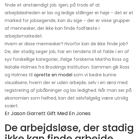
finde et anstændigt job. Igen, på trods af at
arbejdsløsheden er lav og ledige stillinger er høje - det er et
marked for jobsøgende, kan du sige - der er visse grupper
af mennesker, der ikke kan finde fodfæste i
arbejdsmarkedet.
Hvem er disse mennesker? Hvorfor kan de ikke finde job?
De, der stadig søger job, har en tendens til at falde i en af ​​
syv forskellige kategorier, ifølge forskerne Martha Ross og
Natalie Holmes fra Brookings Institution. Sammen gik Ross
og Holmes til
oprette en model
som vi bedre kunne
visualisere, hvem der er uden arbejde, selv i en æra med
registrering af jobåbninger og lav ledighed. Når man ser på
økonomien som helhed, kan det selvfølgelig være utrolig
svært.
Er Jason Garrett Gift Med En Jones
De arbejdsløse, der stadig
ikke kan finde arbejde