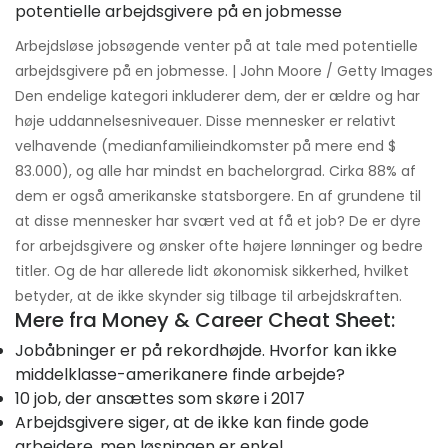
Arbejdsløse jobsøgende venter på at tale med potentielle
arbejdsgivere på en jobmesse. | John Moore / Getty Images
Den endelige kategori inkluderer dem, der er ældre og har
høje uddannelsesniveauer. Disse mennesker er relativt
velhavende (medianfamilieindkomster på mere end $
83.000), og alle har mindst en bachelorgrad. Cirka 88% af
dem er også amerikanske statsborgere. En af grundene til
at disse mennesker har svært ved at få et job? De er dyre
for arbejdsgivere og ønsker ofte højere lønninger og bedre
titler. Og de har allerede lidt økonomisk sikkerhed, hvilket
betyder, at de ikke skynder sig tilbage til arbejdskraften.
Mere fra Money & Career Cheat Sheet:
Jobåbninger er på rekordhøjde. Hvorfor kan ikke
middelklasse-amerikanere finde arbejde?
10 job, der ansættes som skøre i 2017
Arbejdsgivere siger, at de ikke kan finde gode
arbejdere, men løsningen er enkel