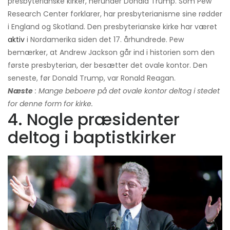
presbyterianske kirker, herunder Donald Trump. Som Pew
Research Center forklarer, har presbyterianisme sine rødder
i England og Skotland. Den presbyterianske kirke har været
aktiv
i Nordamerika siden det 17. århundrede. Pew
bemærker, at Andrew Jackson går ind i historien som den
første presbyterian, der besætter det ovale kontor. Den
seneste, før Donald Trump, var Ronald Reagan.
Næste
: Mange beboere på det ovale kontor deltog i stedet
for denne form for kirke.
4. Nogle præsidenter
deltog i baptistkirker