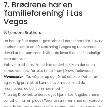
7. Brødrene har en
'familieforening' i Las
Vegas
De har også et separat gæstehus til deres forældre. | HGTV
Brødrene købte en afskærmning i Vegas og renoverede
den til at bo i sammen, hvilket de lover ikke er så underligt
som det lyder.
'Folk var altid som,' Er det ikke underligt? 'Men der er en
lethed ved det,' fortalte Linda Phan [Drews forlovede]
Mennesker
. ”Du vågner op og går på arbejde. Det er rart
og virkelig praktisk at kunne have møder med de
mennesker, du bor sammen med. ”
Phan og Drew købte deres eget hjem i Los Angeles, mens
Jonathan har en plads i Toronto sammen med sin kæreste.
Men de betragter deres delte Las Vegas-pad som en slags