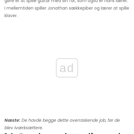
gøre er at spille guitar med sin far, som også er hans lærer.
I mellemtiden spiller Jonathan sækkepiber og lærer at spille
klaver.
ad
Næste:
De havde begge dette overraskende job, før de
blev iværksættere.