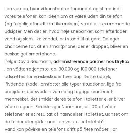
I en verden, hvor vi konstant er forbundet og stirrer ind i
vores telefoner, kan ideen om at være uden din telefon
(og følgelig afbrudt fra tilværelsen) være et skræmmende
udsigter. Men det er, hvad høje snebanker, som efterlader
vand og slaps i kølvandet, er i stand til at gøre. De øger
chancerne for, at en smartphone, der er droppet, bliver en
beskadiget smartphone.
Ifølge David Naumann,
administrerende partner hos DryBox
, en vådtørretjeneste, ca. 80.000 og 100.000 telefoner
udsættes for væskeskader hver dag. Dette udtryk,
'flydende skade', omfatter alle typer situationer, lige fra
arbejdere, der sveder i varme og fugtige kvarterer til
mennesker, der smider deres telefon i toiletter eller bliver
våde i regnen. Faktisk siger Naumann, at 10% af våde
telefoner er et resultat af hændelser i toilettet, uanset om
de falder eller glider ned i en vask eller toiletskål.
Vand kan påvirke en telefons drift på flere måder. For