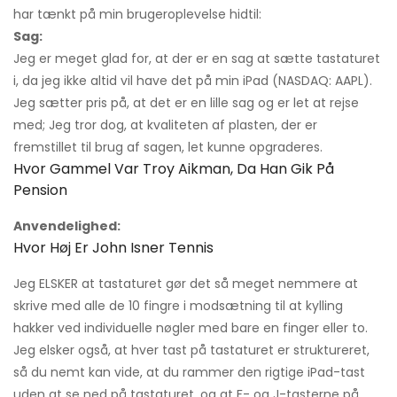
har tænkt på min brugeroplevelse hidtil:
Sag:
Jeg er meget glad for, at der er en sag at sætte tastaturet
i, da jeg ikke altid vil have det på min iPad (NASDAQ: AAPL).
Jeg sætter pris på, at det er en lille sag og er let at rejse
med; Jeg tror dog, at kvaliteten af ​​plasten, der er
fremstillet til brug af sagen, let kunne opgraderes.
Hvor Gammel Var Troy Aikman, Da Han Gik På
Pension
Anvendelighed:
Hvor Høj Er John Isner Tennis
Jeg ELSKER at tastaturet gør det så meget nemmere at
skrive med alle de 10 fingre i modsætning til at kylling
hakker ved individuelle nøgler med bare en finger eller to.
Jeg elsker også, at hver tast på tastaturet er struktureret,
så du nemt kan vide, at du rammer den rigtige iPad-tast
uden at se ned på tastaturet, og at F- og J-tasterne på