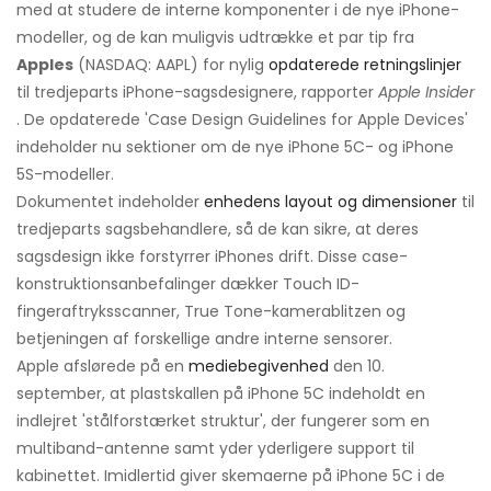
med at studere de interne komponenter i de nye iPhone-
modeller, og de kan muligvis udtrække et par tip fra
Apples
(NASDAQ: AAPL) for nylig
opdaterede retningslinjer
til tredjeparts iPhone-sagsdesignere, rapporter
Apple Insider
. De opdaterede 'Case Design Guidelines for Apple Devices'
indeholder nu sektioner om de nye iPhone 5C- og iPhone
5S-modeller.
Dokumentet indeholder
enhedens layout og dimensioner
til
tredjeparts sagsbehandlere, så de kan sikre, at deres
sagsdesign ikke forstyrrer iPhones drift. Disse case-
konstruktionsanbefalinger dækker Touch ID-
fingeraftryksscanner, True Tone-kamerablitzen og
betjeningen af ​​forskellige andre interne sensorer.
Apple afslørede på en
mediebegivenhed
den 10.
september, at plastskallen på iPhone 5C indeholdt en
indlejret 'stålforstærket struktur', der fungerer som en
multiband-antenne samt yder yderligere support til
kabinettet. Imidlertid giver skemaerne på iPhone 5C i de