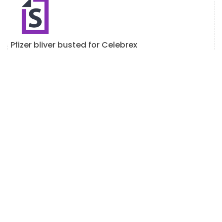
Pfizer bliver busted for Celebrex
Facebook-analyse: Gjorde Underwriters Dupe
Retail-investorer?
Læs Mere
Der Spiller Sæt Curry For
Hvad Er Travis Pastranas Nettoværdi