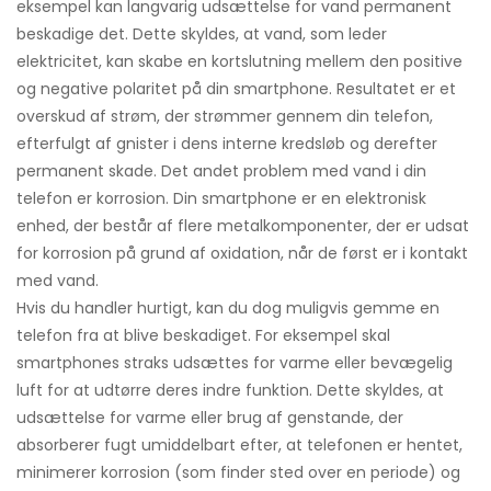
eksempel kan langvarig udsættelse for vand permanent
beskadige det. Dette skyldes, at vand, som leder
elektricitet, kan skabe en kortslutning mellem den positive
og negative polaritet på din smartphone. Resultatet er et
overskud af strøm, der strømmer gennem din telefon,
efterfulgt af gnister i dens interne kredsløb og derefter
permanent skade. Det andet problem med vand i din
telefon er korrosion. Din smartphone er en elektronisk
enhed, der består af flere metalkomponenter, der er udsat
for korrosion på grund af oxidation, når de først er i kontakt
med vand.
Hvis du handler hurtigt, kan du dog muligvis gemme en
telefon fra at blive beskadiget. For eksempel skal
smartphones straks udsættes for varme eller bevægelig
luft for at udtørre deres indre funktion. Dette skyldes, at
udsættelse for varme eller brug af genstande, der
absorberer fugt umiddelbart efter, at telefonen er hentet,
minimerer korrosion (som finder sted over en periode) og