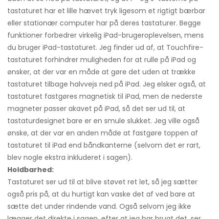
tastaturet har et lille hævet tryk ligesom et rigtigt bærbar
eller stationær computer har på deres tastaturer. Begge
funktioner forbedrer virkelig iPad-brugeroplevelsen, mens
du bruger iPad-tastaturet. Jeg finder ud af, at Touchfire-
tastaturet forhindrer muligheden for at rulle på iPad og
ønsker, at der var en måde at gøre det uden at trække
tastaturet tilbage halvvejs ned på iPad. Jeg elsker også, at
tastaturet fastgøres magnetisk til iPad, men de nederste
magneter passer akavet på iPad, så det ser ud til, at
tastaturdesignet bare er en smule slukket. Jeg ville også
ønske, at der var en anden måde at fastgøre toppen af ​​
tastaturet til iPad end båndkanterne (selvom det er rart,
blev nogle ekstra inkluderet i sagen).
Holdbarhed:
Tastaturet ser ud til at blive støvet ret let, så jeg sætter
også pris på, at du hurtigt kan vaske det af ved bare at
sætte det under rindende vand. Også selvom jeg ikke
lægger det direkte i sagen, efter at jeg har brugt det, ser