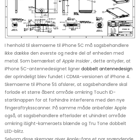
I henhold til skemaerne til iPhone 5C må sagsbehandlere
ikke dække den øverste og nedre del af enheden med
metal. Som bemærket af
Apple Insider
, dette antyder, at
iPhone 5C-antennedesignet ligner
dobbelt antennedesign
der oprindeligt blev fundet i CDMA-versionen af ​​iPhone 4.
Skemaerne til iPhone 5S afslører, at sagsbehandlere skal
forlade et større åbent område omkring Touch ID-
startknappen for at forhindre interferens med den nye
fingeraftryksscanner. På samme måde anbefaler Apple
også, at sagsbehandlere efterlader et uhindret område
omkring iSight-kameraets blænde og Tru Tone dobbelt
LED-blitz.
Selvom disse skemaer giver Apple-fans et par spændende