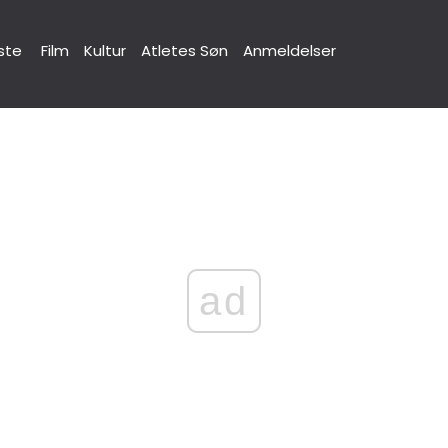
ste
Film
Kultur
Atletes Søn
Anmeldelser
ad