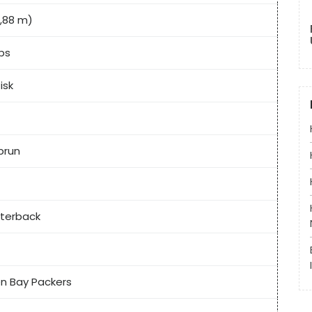
1,88 m)
lbs
isk
brun
terback
n Bay Packers