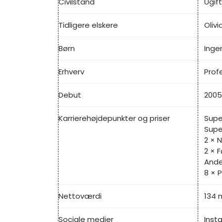
Civilstand
Ugift
Tidligere elskere
Oliv
Børn
Inge
Erhverv
Prof
Debut
2005
Karrierehøjdepunkter og priser
Supe
Supe
2 × N
2 × F
Ande
8 × P
Nettoværdi
134 m
Sociale medier
Inst