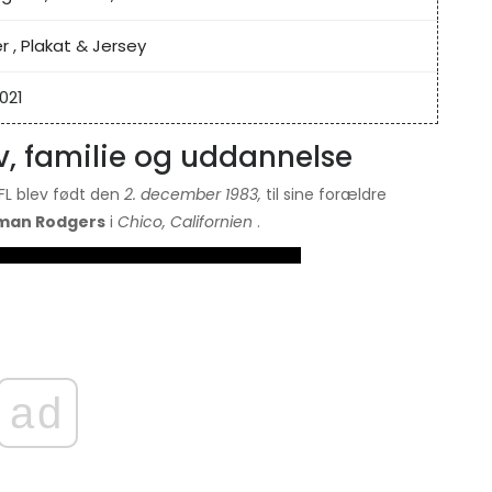
r
,
Plakat
&
Jersey
2021
iv, familie og uddannelse
FL blev født den
2. december 1983,
til sine forældre
tman Rodgers
i
Chico, Californien
.
ad