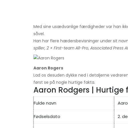
Med sine usædvanlige færdigheder var han ik
såvel.
Han har flere hædersbevisninger under sit nav
spiller, 2 × First-team All-Pro, Associated Press A
Aaron Rogers
Lad os desuden dykke ned i detaljerne vedrørend
først se på nogle hurtige fakta.
Aaron Rodgers | Hurtige 
Fulde navn
Aaro
Fødselsdato
2. d