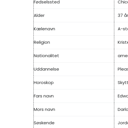
Fødselssted
Chic
Alder
37 å
Kælenavn
A-st
Religion
Kris
Nationalitet
amer
Uddannelse
Pleas
Horoskop
Skyt
Fars navn
Edwa
Mors navn
Darl
Søskende
Jord