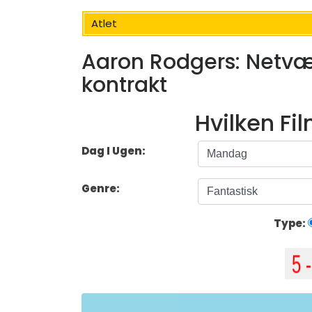
Atlet
Aaron Rodgers: Netværd
kontrakt
Hvilken Fi
Dag I Ugen:
Genre:
Type: