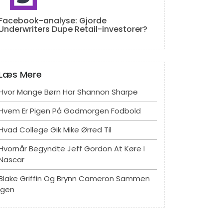
Facebook-analyse: Gjorde
Underwriters Dupe Retail-investorer?
Læs Mere
Hvor Mange Børn Har Shannon Sharpe
Hvem Er Pigen På Godmorgen Fodbold
Hvad College Gik Mike Ørred Til
Hvornår Begyndte Jeff Gordon At Køre I
Nascar
Blake Griffin Og Brynn Cameron Sammen
Igen