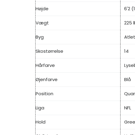
Højde
6'2 (
Vægt
225 
Byg
Atlet
Skostørrelse
14
Hårfarve
Lyse
Øjenfarve
Blå
Position
Quar
Liga
NFL
Hold
Gree