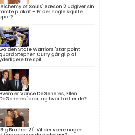
'Alchemy of Souls' Sæson 2 udgiver sin
første plakat – Er der nogle skjulte
spor?
Golden State Warriors 'star point
guard Stephen Curry går glip af
yderligere tre spil
Hvem er Vance DeGeneres, Ellen
DeGeneres 'bror, og hvor tæt er de?
'Big Brother 21': Vil der være nogen
tilbagevendende dyrlæger?