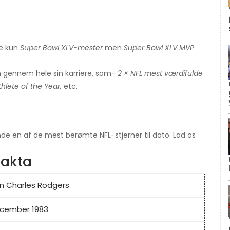
ke kun
Super Bowl XLV-mester
men
Super Bowl XLV MVP
n gennem hele sin karriere, som-
2 × NFL mest værdifulde
thlete of the Year,
etc.
e en af ​​de mest berømte NFL-stjerner til dato. Lad os
fakta
n Charles Rodgers
ecember 1983