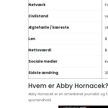
Netværk
F
Civilstand
U
Ægtefælle / kæreste
U
Løn
$
Nettoværdi
$
Sociale medier
I
Sidste ændring
2
Hvem er Abby Hornacek
Abby Hornacek er en amerikansk journalist og tv
sportsindhold.