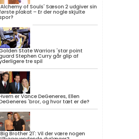
'Alchemy of Souls' Sæson 2 udgiver sin
første plakat – Er der nogle skjulte
spor?
Golden State Warriors 'star point
guard Stephen Curry går glip af
yderligere tre spil
Hvem er Vance DeGeneres, Ellen
DeGeneres 'bror, og hvor tæt er de?
'Big Brother 21': Vil der være nogen
tilbagevendende dyrlæger?