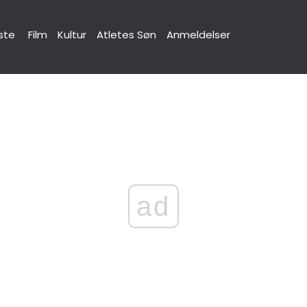
ste
Film
Kultur
Atletes Søn
Anmeldelser
ad