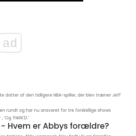
ad
datter af den tidligere NBA-spiller, der blev træner Jeff
n rundt og har nu ansvaret for tre forskellige shows
r
, ’Og
'PARK'D.'
e - Hvem er Abbys forældre?