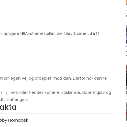
idligere NBA-stjernespiller, der blev træner,
Jeff
et sin egen vej og arbejdet mod den. Derfor har denne
.
 liv, herunder hendes karriere, søskende, dateringsliv og
til slutningen.
fakta
bby Hornacek