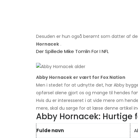
Desuden er hun også berømt som datter af den t
Hornacek
.
Der Spillede Mike Tomlin For I NFL
Abby Hornacek er vært for Fox Nation
Men i stedet for at udnytte det, har Abby bygg
opførsel alene gjort os og mange til hendes fan
Hvis du er interesseret i at vide mere om hendes
mere, skal du sørge for at læse denne artikel ind
Abby Hornacek: Hurtige 
Fulde navn
A