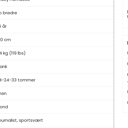
o brødre
6 år
70 cm
4 kg (119 lbs)
lank
4-24-33 tommer
røn
lond
ournalist, sportsvært