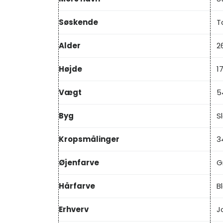
Søskende
T
Alder
2
Højde
1
Vægt
5
Byg
S
Kropsmålinger
3
Øjenfarve
G
Hårfarve
B
Erhverv
J