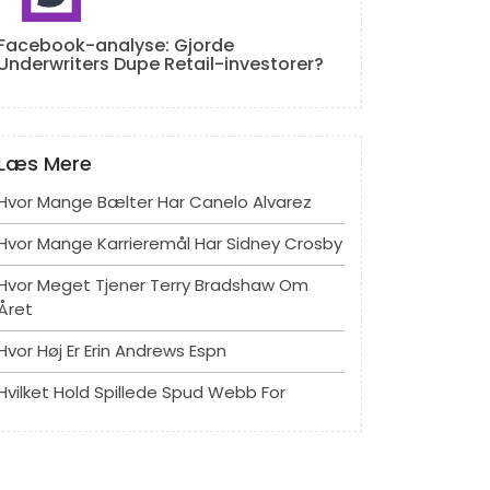
Facebook-analyse: Gjorde
Underwriters Dupe Retail-investorer?
Læs Mere
Hvor Mange Bælter Har Canelo Alvarez
Hvor Mange Karrieremål Har Sidney Crosby
Hvor Meget Tjener Terry Bradshaw Om
Året
Hvor Høj Er Erin Andrews Espn
Hvilket Hold Spillede Spud Webb For