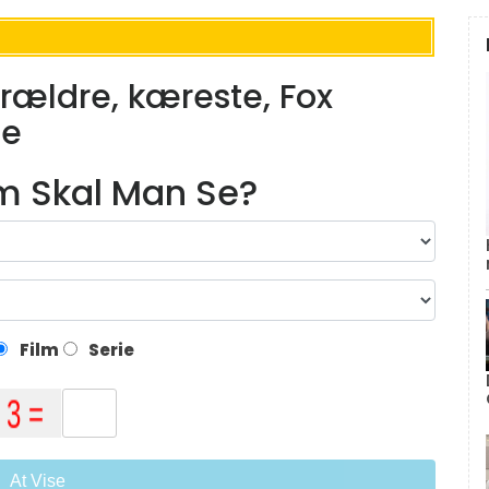
rældre, kæreste, Fox
de
lm Skal Man Se?
Film
Serie
At Vise