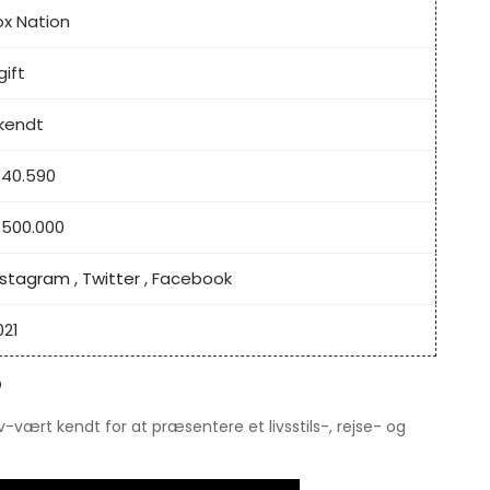
ox Nation
gift
kendt
 40.590
 500.000
nstagram
,
Twitter
, Facebook
021
?
-vært kendt for at præsentere et livsstils-, rejse- og