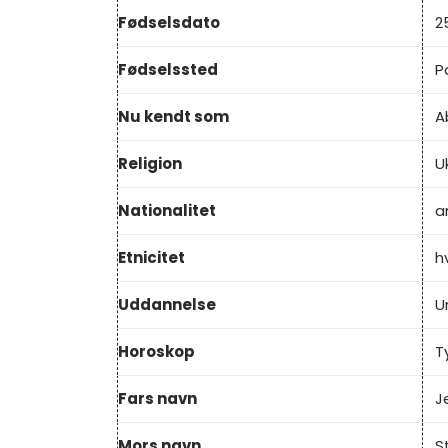
Fødselsdato
2
Fødselssted
P
Nu kendt som
A
Religion
U
Nationalitet
a
Etnicitet
h
Uddannelse
U
Horoskop
T
Fars navn
J
Mors navn
S