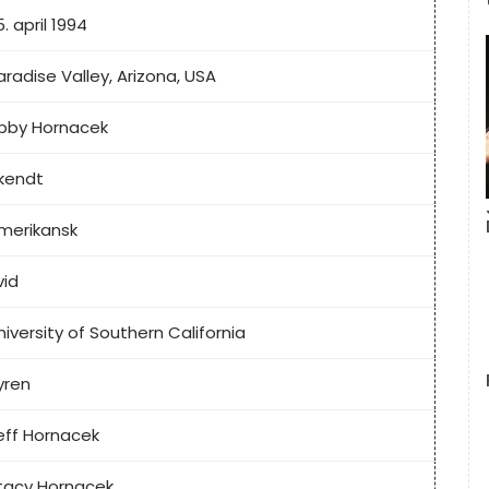
5. april 1994
aradise Valley, Arizona, USA
bby Hornacek
kendt
merikansk
vid
niversity of Southern California
yren
eff Hornacek
tacy Hornacek