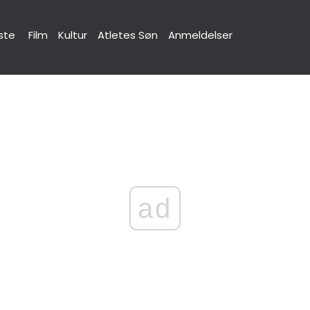
ste
Film
Kultur
Atletes Søn
Anmeldelser
ad