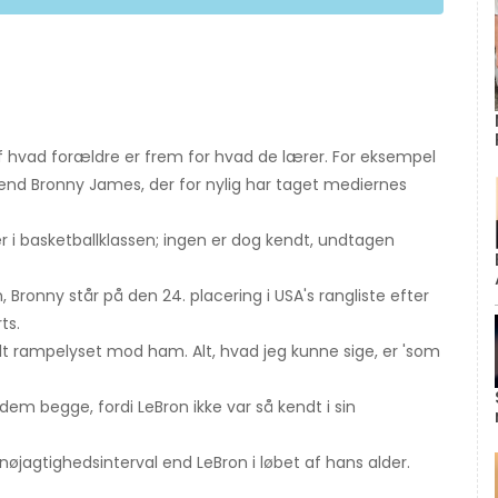
af hvad forældre er frem for hvad de lærer. For eksempel
nd Bronny James, der for nylig har taget mediernes
 i basketballklassen; ingen er dog kendt, undtagen
, Bronny står på den 24. placering i USA's rangliste efter
ts.
alt rampelyset mod ham. Alt, hvad jeg kunne sige, er 'som
dem begge, fordi LeBron ikke var så kendt i sin
nøjagtighedsinterval end LeBron i løbet af hans alder.