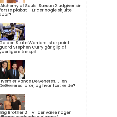
'Alchemy of Souls' Sæson 2 udgiver sin
første plakat – Er der nogle skjulte
spor?
Golden State Warriors 'star point
guard Stephen Curry går glip af
yderligere tre spil
Hvem er Vance DeGeneres, Ellen
DeGeneres 'bror, og hvor tæt er de?
'Big Brother 21': Vil der være nogen
tilbagevendende dyrlæger?