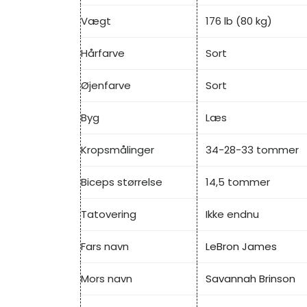
Vægt
176 lb (80 kg)
Hårfarve
Sort
Øjenfarve
Sort
Byg
Læs
Kropsmålinger
34-28-33 tommer
Biceps størrelse
14,5 tommer
Tatovering
Ikke endnu
Fars navn
LeBron James
Mors navn
Savannah Brinson