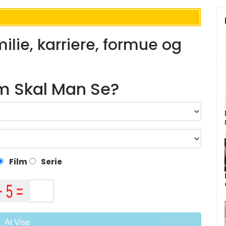
lie, karriere, formue og
lm Skal Man Se?
Film
Serie
At Vise