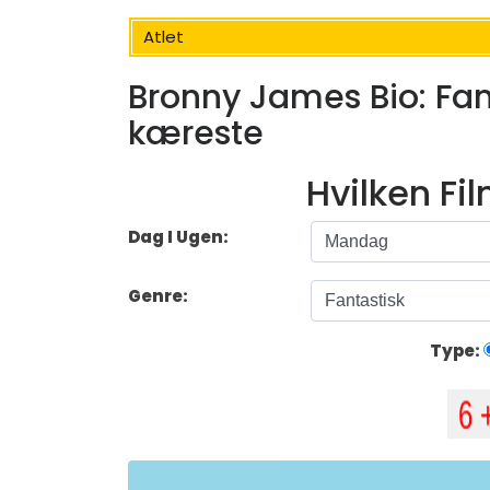
Atlet
Bronny James Bio: Fami
kæreste
Hvilken Fi
Dag I Ugen:
Genre:
Type: