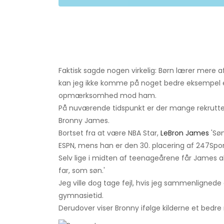
Faktisk sagde nogen virkelig: Børn lærer mere 
kan jeg ikke komme på noget bedre eksempel e
opmærksomhed mod ham.
På nuværende tidspunkt er der mange rekrutter
Bronny James.
Bortset fra at være NBA Star,
LeBron James
'Søn
ESPN, mens han er den 30. placering af 247Spor
Selv lige i midten af ​​teenageårene får James 
far, som søn.'
Jeg ville dog tage fejl, hvis jeg sammenlignede 
gymnasietid.
Derudover viser Bronny ifølge kilderne et bedre 