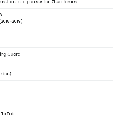
mus James, og en søster, Zhuri James
8)
(2018-2019)
ting Guard
rnien)
,
TikTok