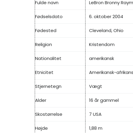
Fulde navn
LeBron Bronny Raym
Fødselsdato
6. oktober 2004
Fødested
Cleveland, Ohio
Religion
Kristendom
Nationalitet
amerikansk
Etnicitet
Amerikansk-afrikan
Stjernetegn
Vægt
Alder
16 år gammel
Skostørrelse
7 USA
Højde
1,88 m