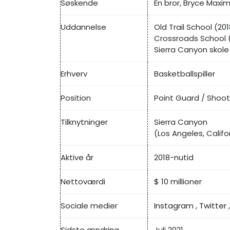
Søskende
En bror, Bryce Maxi
Uddannelse
Old Trail School (201
Crossroads School 
Sierra Canyon skole
Erhverv
Basketballspiller
Position
Point Guard / Shoo
Tilknytninger
Sierra Canyon
(Los Angeles, Califo
Aktive år
2018-nutid
Nettoværdi
$ 10 millioner
Sociale medier
Instagram
,
Twitter
Sidste ændring
Juli 2021