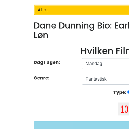
Atlet
Dane Dunning Bio: Early
Løn
Hvilken Fi
Dag I Ugen:
Genre:
Type: