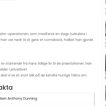
n-operationen, som medførte en slags turbulens i
at han var nødt til at gøre et comeback, hvilket han gjorde
s liv startende fra hans tidlige liv til de præstationer, han
der i privatlivet.
kal vi se et stort blik på de kendte hurtige fakta om
akta
ken Anthony Dunning