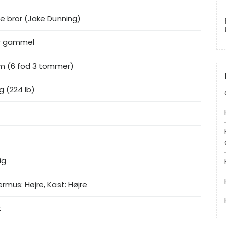
e bror (Jake Dunning)
r gammel
 m (6 fod 3 tommer)
g (224 lb)
ig
ermus: Højre, Kast: Højre
t