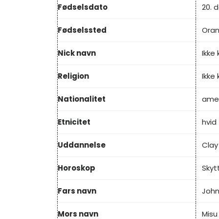
Fødselsdato
20. 
Fødselssted
Oran
Nick navn
Ikke
Religion
Ikke
Nationalitet
amer
Etnicitet
hvid
Uddannelse
Clay 
Horoskop
Skyt
Fars navn
John
Mors navn
Misu