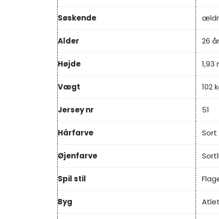
Søskende
ældr
Alder
26 å
Højde
1,93
Vægt
102 k
Jersey nr
51
Hårfarve
Sort
Øjenfarve
Sortl
Spil stil
Flag
Byg
Atle