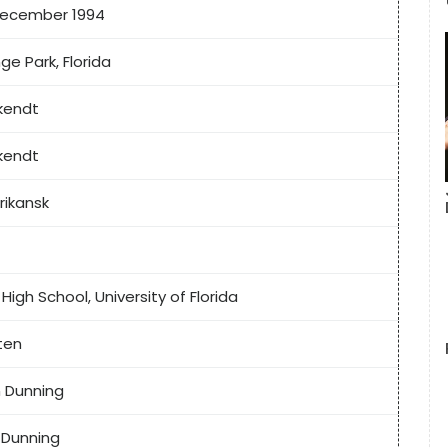
december 1994
ge Park, Florida
 kendt
 kendt
ikansk
High School, University of Florida
ten
 Dunning
 Dunning