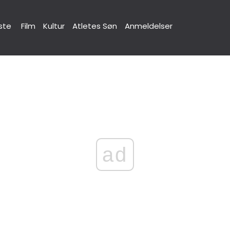
ste
Film
Kultur
Atletes Søn
Anmeldelser
ad