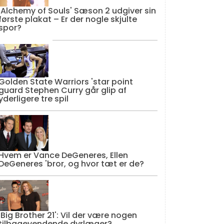
'Alchemy of Souls' Sæson 2 udgiver sin
første plakat – Er der nogle skjulte
spor?
Golden State Warriors 'star point
guard Stephen Curry går glip af
yderligere tre spil
Hvem er Vance DeGeneres, Ellen
DeGeneres 'bror, og hvor tæt er de?
'Big Brother 21': Vil der være nogen
tilbagevendende dyrlæger?