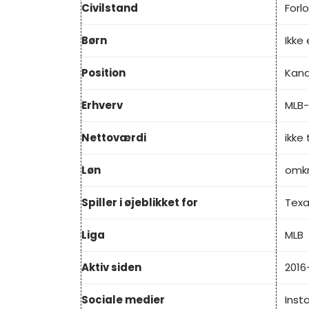
Civilstand
Forl
Børn
Ikke
Position
Kan
Erhverv
MLB-
Nettoværdi
ikke
Løn
omkr
Spiller i øjeblikket for
Texa
Liga
MLB
Aktiv siden
2016
Sociale medier
Inst