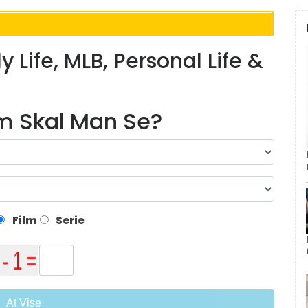
 Life, MLB, Personal Life &
lm Skal Man Se?
Film
Serie
At Vise