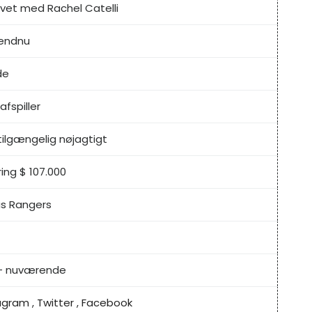
ovet med Rachel Catelli
 endnu
de
afspiller
 tilgængelig nøjagtigt
ing $ 107.000
s Rangers
- nuværende
agram
,
Twitter
,
Facebook