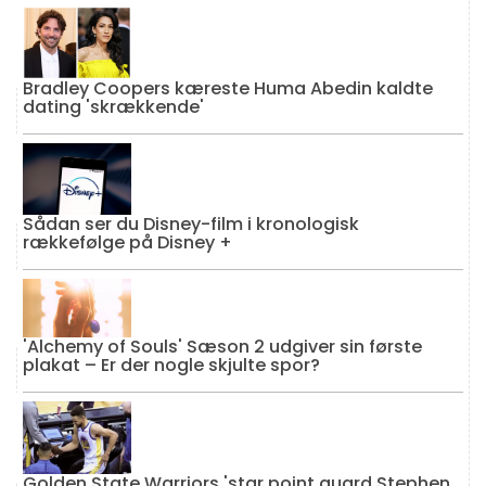
Bradley Coopers kæreste Huma Abedin kaldte
dating 'skrækkende'
Sådan ser du Disney-film i kronologisk
rækkefølge på Disney +
'Alchemy of Souls' Sæson 2 udgiver sin første
plakat – Er der nogle skjulte spor?
Golden State Warriors 'star point guard Stephen