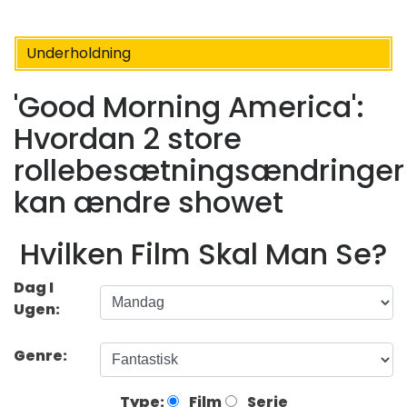
Underholdning
'Good Morning America':
Hvordan 2 store
rollebesætningsændringer
kan ændre showet
Hvilken Film Skal Man Se?
Dag I
Ugen:
Genre:
Type:
Film
Serie