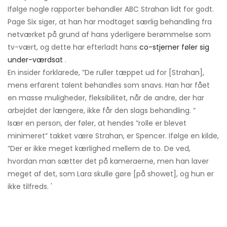
Ifølge nogle rapporter behandler ABC Strahan lidt for godt.
Page Six siger, at han har modtaget særlig behandling fra
netværket på grund af hans yderligere berømmelse som
tv-vært, og dette har efterladt hans
co-stjerner føler sig
under-værdsat
.
En insider forklarede, ”De ruller tæppet ud for [Strahan],
mens erfarent talent behandles som snavs. Han har fået
en masse muligheder, fleksibilitet, når de andre, der har
arbejdet der længere, ikke får den slags behandling. ”
Især en person, der føler, at hendes ”rolle er blevet
minimeret” takket være Strahan, er Spencer. Ifølge en kilde,
”Der er ikke meget kærlighed mellem de to. De ved,
hvordan man sætter det på kameraerne, men han laver
meget af det, som Lara skulle gøre [på showet], og hun er
ikke tilfreds. '