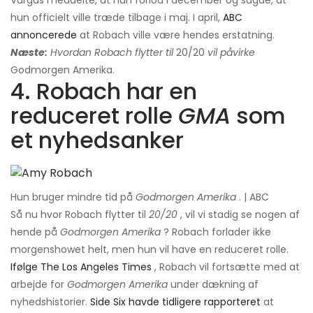
Vargas meddelte, at hun forlod i december og sagde, at
hun officielt ville træde tilbage i maj. I april,
ABC
annoncerede
at Robach ville være hendes erstatning.
Næste:
Hvordan Robach flytter til
20/20
vil påvirke
Godmorgen Amerika.
4. Robach har en
reduceret rolle
GMA
som
et nyhedsanker
Hun bruger mindre tid på
Godmorgen Amerika
. | ABC
Så nu hvor Robach flytter til
20/20
, vil vi stadig se nogen af ​​
hende på
Godmorgen Amerika
? Robach forlader ikke
morgenshowet helt, men hun vil have en reduceret rolle.
Ifølge The Los Angeles Times
, Robach vil fortsætte med at
arbejde for
Godmorgen Amerika
under dækning af
nyhedshistorier.
Side Six havde tidligere rapporteret
at