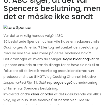
6. ABC siger, at det var
Spencers beslutning, men
det er måske ikke sandt
Var dette virkelig hendes valg? | ABC
Så besluttede Spencer, at hun ville have en reduceret rolle
Godmorgen Amerika
? Eller tog netværket den beslutning,
fordi de ville fokusere mere på deres 'vindende hold'?
Det afhænger af, hvem du spørger.
Nogle kilder angiver
at
Spencer ønskede at træde tilbage for at have tid nok til at
fokusere på sit livsstilsmærke og produktionsfirma; hun
producerer shows til HGTV og Cooking Channel, inklusive
Loppemarked Flip.
TIL
GMA
rep
sagde også
at nedskæring
af timer var Spencers beslutning.
Imidlertid,
andre kilder antyder
at det udelukkende var ABCs
valg, og at hun 'stille sidelinjes' af netværket. Side Six