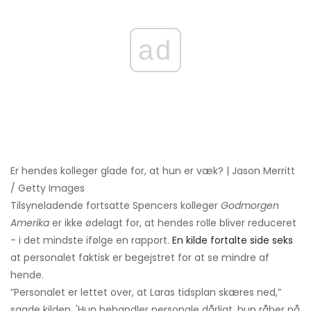
ad
Er hendes kolleger glade for, at hun er væk? | Jason Merritt
/ Getty Images
Tilsyneladende fortsatte Spencers kolleger
Godmorgen
Amerika
er ikke ødelagt for, at hendes rolle bliver reduceret
- i det mindste ifølge en rapport.
En kilde fortalte side seks
at personalet faktisk er begejstret for at se mindre af
hende.
”Personalet er lettet over, at Laras tidsplan skæres ned,”
sagde kilden. 'Hun behandler personale dårligt, hun råber på