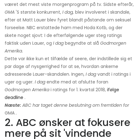
været det mest viste morgenprogram på tv. Sidste efterår,
GMA
'S største konkurrent,
I dag,
blev involveret i skandale,
efter at Matt Lauer blev fyret blandt påstande om seksuel
forseelse. NBC erstattede ham med Hoda Kotb, og der
skete noget sjovt: I de efterfølgende uger steg ratings
faktisk uden Lauer, og
I dag
begyndte at slå
Godmorgen
Amerika.
Dette var ikke kun et tilfælde af seere, der indstillede sig et
par dage af nysgerrighed for at se, hvordan ankerne
adresserede Lauer-skandalen. Ingen,
I dag
vandt i ratings i
uger og uger.
I dag
endte med at afslutte foran
Godmorgen Amerika
i ratings for 1. kvartal 2018,
ifølge
deadline
.
Næste:
ABC har taget denne beslutning om fremtiden for
GMA
.
2. ABC ønsker at fokusere
mere på sit 'vindende