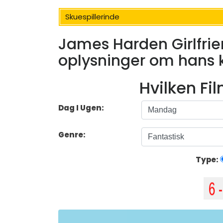
Skuespillerinde
James Harden Girlfrie
oplysninger om hans 
Hvilken Fi
Dag I Ugen:
Genre:
Type: