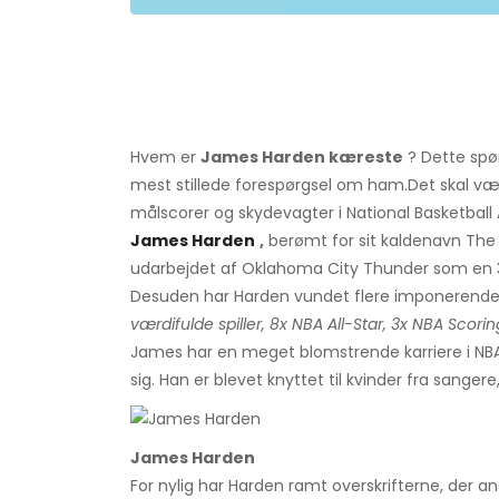
Hvem er
James Harden kæreste
? Dette sp
mest stillede forespørgsel om ham.
Det skal v
målscorer og skydevagter i National Basketball 
James Harden
,
berømt for sit kaldenavn The 
udarbejdet af Oklahoma City Thunder som en 3
Desuden har Harden vundet flere imponerende 
værdifulde spiller, 8x NBA All-Star, 3x NBA Sco
James har en meget blomstrende karriere i NBA, 
sig. Han er blevet knyttet til kvinder fra sanger
James Harden
For nylig har Harden ramt overskrifterne, der a