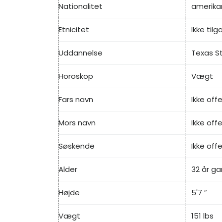
Nationalitet
amerika
Etnicitet
Ikke til
Uddannelse
Texas St
Horoskop
Vægt
Fars navn
Ikke offe
Mors navn
Ikke offe
Søskende
Ikke offe
Alder
32 år ga
Højde
5'7 ″
Vægt
151 lbs