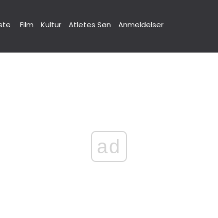
ste
Film
Kultur
Atletes Søn
Anmeldelser
ad