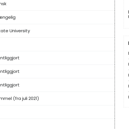
nsk
gængelig
ate University
ntliggjort
ntliggjort
ntliggjort
mmel (fra juli 2021)