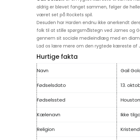
aldrig er blevet fanget sammen, følger de helle
været set på Rockets spil.
Desuden har Harden endnu ikke anerkendt deres 
folk til at stille spørgsmålstegn ved James og 
gennem sit sociale medieindlæg med en diaman
Lad os lære mere om den rygtede kæreste af 
Hurtige fakta
Navn
Gail Go
Fødselsdato
13. okto
Fødselssted
Houston
Kælenavn
Ikke til
Religion
Kristen