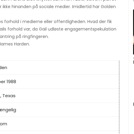
r ikke hinanden på sociale medier. Imidlertid har Golden
forhold i medierne eller offentligheden. Hvad der fik
Gails forhold var, da Gail udløste engagementspekulation
tring på ringfingeren.
James Harden.
lden
ber 1988
, Texas
gængelig
dom