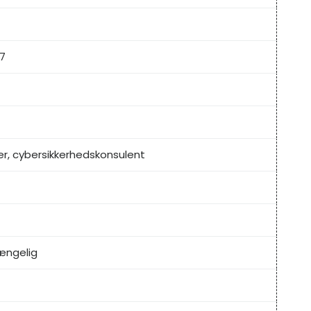
7
er, cybersikkerhedskonsulent
gængelig