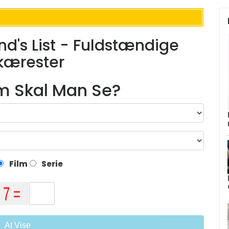
nd's List - Fuldstændige
kærester
lm Skal Man Se?
Film
Serie
At Vise