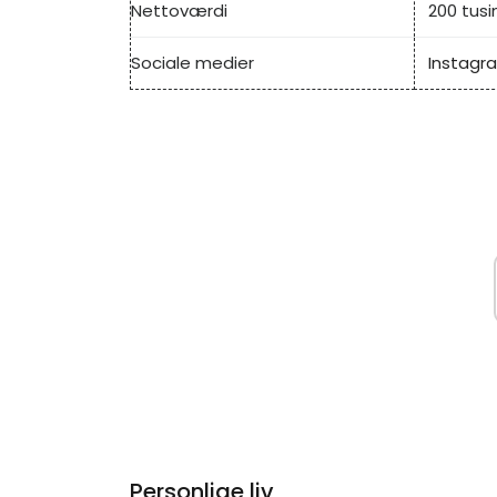
Nettoværdi
200 tusi
Sociale medier
Instagr
Personlige liv