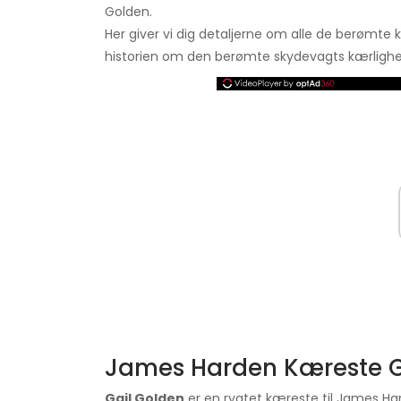
Golden.
Her giver vi dig detaljerne om alle de berømte 
historien om den berømte skydevagts kærlighed
James Harden Kæreste G
Gail Golden
er en rygtet kæreste til James Ha