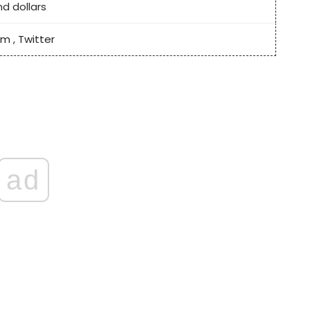
nd dollars
am
,
Twitter
ad