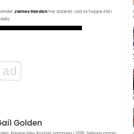
kvinder
James Harden
har dateret. Lad os hoppe ind i
sliv.
ad
ail Golden
rden. Parene blev knyttet sammen i 2019. Selvom parret