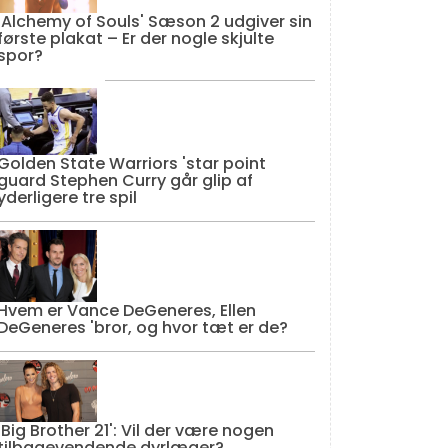
'Alchemy of Souls' Sæson 2 udgiver sin
første plakat – Er der nogle skjulte
spor?
Golden State Warriors 'star point
guard Stephen Curry går glip af
yderligere tre spil
Hvem er Vance DeGeneres, Ellen
DeGeneres 'bror, og hvor tæt er de?
'Big Brother 21': Vil der være nogen
tilbagevendende dyrlæger?