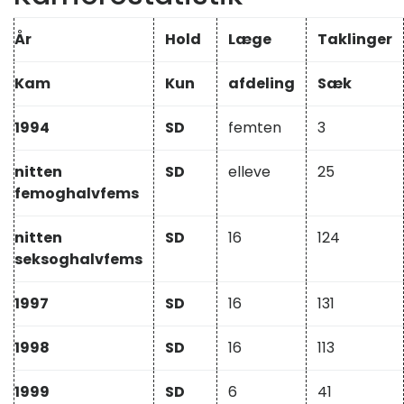
År
Hold
Læge
Taklinger
Kam
Kun
afdeling
Sæk
1994
SD
femten
3
nitten
SD
elleve
25
femoghalvfems
nitten
SD
16
124
seksoghalvfems
1997
SD
16
131
1998
SD
16
113
1999
SD
6
41