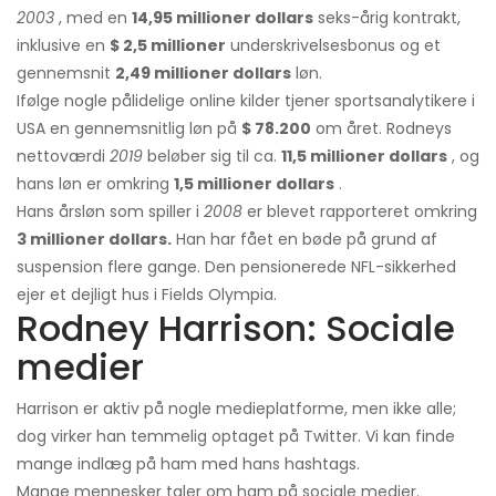
2003
, med en
14,95 millioner dollars
seks-årig kontrakt,
inklusive en
$ 2,5 millioner
underskrivelsesbonus og et
gennemsnit
2,49 millioner dollars
løn.
Ifølge nogle pålidelige online kilder tjener sportsanalytikere i
USA en gennemsnitlig løn på
$ 78.200
om året. Rodneys
nettoværdi
2019
beløber sig til ca.
11,5 millioner dollars
, og
hans løn er omkring
1,5 millioner dollars
.
Hans årsløn som spiller i
2008
er blevet rapporteret omkring
3 millioner dollars.
Han har fået en bøde på grund af
suspension flere gange. Den pensionerede NFL-sikkerhed
ejer et dejligt hus i Fields Olympia.
Rodney Harrison: Sociale
medier
Harrison er aktiv på nogle medieplatforme, men ikke alle;
dog virker han temmelig optaget på Twitter. Vi kan finde
mange indlæg på ham med hans hashtags.
Mange mennesker taler om ham på sociale medier.