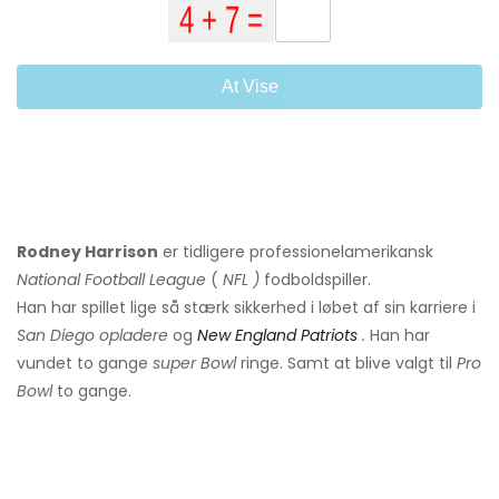
At Vise
Rodney Harrison
er tidligere professionel
amerikansk
National Football League
(
NFL
)
fodboldspiller.
Han har spillet lige så stærk sikkerhed i løbet af sin karriere i
San Diego opladere
og
New England Patriots
.
Han har
vundet to gange
super Bowl
ringe. Samt at blive valgt til
Pro
Bowl
to gange.