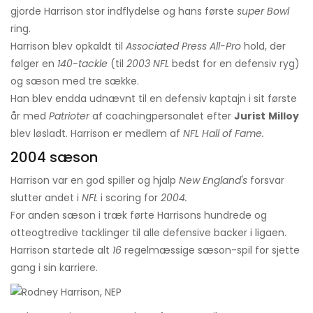
gjorde Harrison stor indflydelse og hans første
super Bowl
ring.
Harrison blev opkaldt til
Associated Press All-Pro
hold, der
følger en
140-tackle
(til
2003 NFL
bedst for en defensiv ryg)
og sæson med tre sække.
Han blev endda udnævnt til en defensiv kaptajn i sit første
år med
Patrioter
af coachingpersonalet efter
Jurist
Milloy
blev løsladt. Harrison er medlem af
NFL Hall of Fame.
2004 sæson
Harrison var en god spiller og hjalp
New England's
forsvar
slutter andet i
NFL
i scoring for
2004.
For anden sæson i træk førte Harrisons hundrede og
otteogtredive tacklinger til alle defensive backer i ligaen.
Harrison startede alt
16
regelmæssige sæson-spil for sjette
gang i sin karriere.