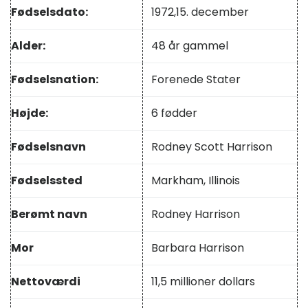
Fødselsdato:
1972,
15. december
Alder:
48 år gammel
Fødselsnation:
Forenede Stater
Højde:
6 fødder
Fødselsnavn
Rodney Scott Harrison
Fødselssted
Markham, Illinois
Berømt navn
Rodney Harrison
Mor
Barbara Harrison
Nettoværdi
11,5 millioner dollars