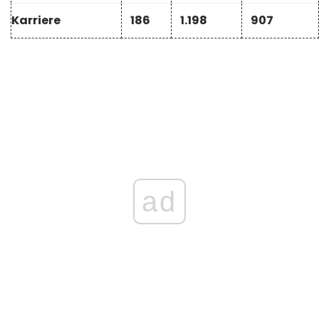
Karriere
186
1.198
907
ad