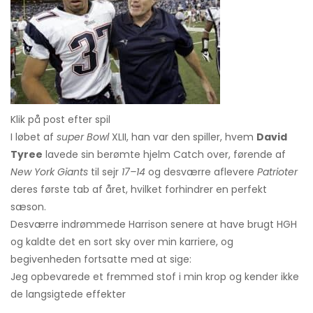
Klik på post efter spil
I løbet af
super Bowl
XLII, han var den spiller, hvem
David
Tyree
lavede sin berømte hjelm Catch over, førende af
New York Giants
til sejr
17–14
og desværre aflevere
Patrioter
deres første tab af året, hvilket forhindrer en perfekt
sæson.
Desværre indrømmede Harrison senere at have brugt HGH
og kaldte det en sort sky over min karriere, og
begivenheden fortsatte med at sige:
Jeg opbevarede et fremmed stof i min krop og kender ikke
de langsigtede effekter