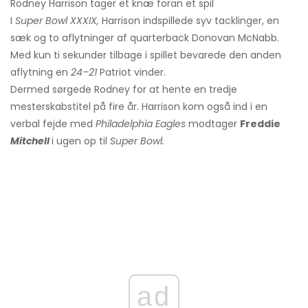
Rodney Harrison tager et knæ foran et spil
I
Super Bowl XXXIX,
Harrison indspillede syv tacklinger, en
sæk og to aflytninger af quarterback Donovan McNabb.
Med kun ti sekunder tilbage i spillet bevarede den anden
aflytning en
24–21
Patriot vinder.
Dermed sørgede Rodney for at hente en tredje
mesterskabstitel på fire år. Harrison kom også ind i en
verbal fejde med
Philadelphia Eagles
modtager
Freddie
Mitchell
i ugen op til
Super Bowl.
ad