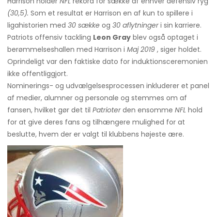
Harrison holder
NFL
rekord for sække af enhver defensiv ryg
(30,5).
Som et resultat er Harrison en af ​​kun to spillere i
ligahistorien med
30 sække
og
30 aflytninger
i sin karriere.
Patriots offensiv tackling
Leon Gray
blev også optaget i
berømmelseshallen med Harrison i
Maj 2019
, siger holdet.
Oprindeligt var den faktiske dato for induktionsceremonien
ikke offentliggjort.
Nominerings- og udvælgelsesprocessen inkluderer et panel
af medier, alumner og personale og stemmes om af
fansen, hvilket gør det til
Patrioter
den ensomme
NFL
hold
for at give deres fans og tilhængere mulighed for at
beslutte, hvem der er valgt til klubbens højeste ære.