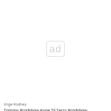
ad
Unge Rodney
Tammy Bradshaw Kone Til Terry Bradshaw