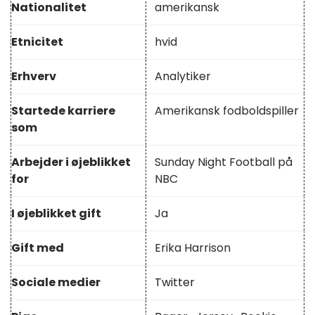
Nationalitet
amerikansk
Etnicitet
hvid
Erhverv
Analytiker
Startede karriere
Amerikansk fodboldspiller
som
Arbejder i øjeblikket
Sunday Night Football på
for
NBC
I øjeblikket gift
Ja
Gift med
Erika Harrison
Sociale medier
Twitter