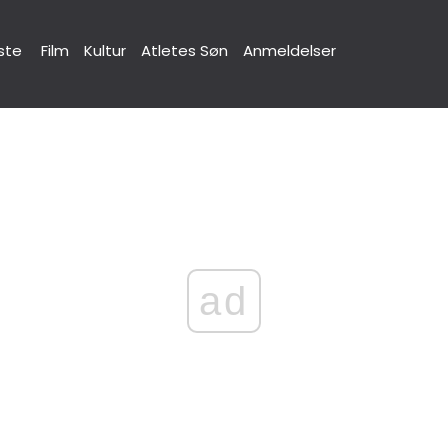
ste
Film
Kultur
Atletes Søn
Anmeldelser
ad