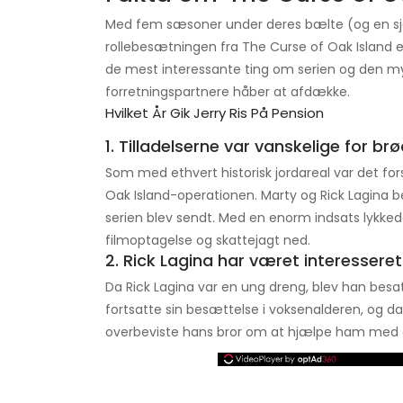
Med fem sæsoner under deres bælte (og en sjett
rollebesætningen fra The Curse of Oak Island e
de mest interessante ting om serien og den my
forretningspartnere håber at afdække.
Hvilket År Gik Jerry Ris På Pension
1. Tilladelserne var vanskelige for br
Som med ethvert historisk jordareal var det forst
Oak Island-operationen. Marty og Rick Lagina beg
serien blev sendt. Med en enorm indsats lykkedes
filmoptagelse og skattejagt ned.
2. Rick Lagina har været interessere
Da Rick Lagina var en ung dreng, blev han besat
fortsatte sin besættelse i voksenalderen, og d
overbeviste hans bror om at hjælpe ham med a