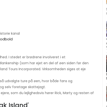
istorie kanal
Fodbold
lhed. I stedet er brødrene involveret i et
lankenship (som har ejet en del af øen siden før den
sland Tours Incorporated. Virksomheden siges at eje
gså udvalgte ture på øen, hvor både fans og
og selv foretage skattejagt.
ere, som du lejlighedsvis hører Rick, Marty og resten af ​​
ak Island'