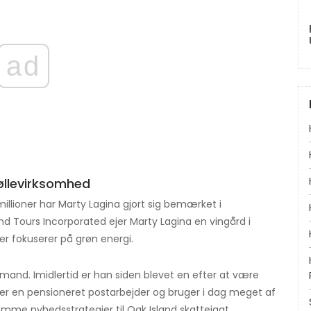
ad
møllevirksomhed
llioner har Marty Lagina gjort sig bemærket i
land Tours Incorporated ejer Marty Lagina en vingård i
er fokuserer på grøn energi.
gsmand. Imidlertid er han siden blevet en efter at være
 er en pensioneret postarbejder og bruger i dag meget af
me nyhedsstrategier til Oak Island skattejagt.