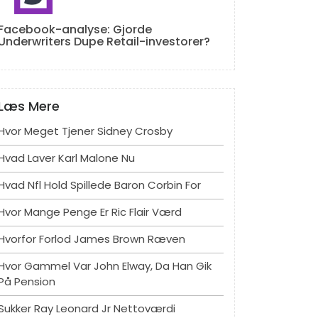
Facebook-analyse: Gjorde
Underwriters Dupe Retail-investorer?
Læs Mere
Hvor Meget Tjener Sidney Crosby
Hvad Laver Karl Malone Nu
Hvad Nfl Hold Spillede Baron Corbin For
Hvor Mange Penge Er Ric Flair Værd
Hvorfor Forlod James Brown Ræven
Hvor Gammel Var John Elway, Da Han Gik
På Pension
Sukker Ray Leonard Jr Nettoværdi