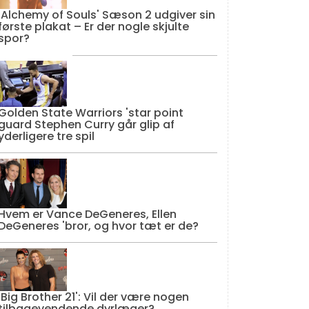
'Alchemy of Souls' Sæson 2 udgiver sin
første plakat – Er der nogle skjulte
spor?
Golden State Warriors 'star point
guard Stephen Curry går glip af
yderligere tre spil
Hvem er Vance DeGeneres, Ellen
DeGeneres 'bror, og hvor tæt er de?
'Big Brother 21': Vil der være nogen
tilbagevendende dyrlæger?