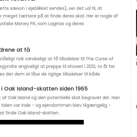
e sæson i øjeblikket sendes), ser det ud til, at
r meget tættere på at finde deres skat. Her er nogle af
stiske Money Pit, som Laginas og deres
ødrene at få
åeligt nok vanskeligt at få tilladelser til The Curse of
yndte angiveligt at preppe til showet i 2012, to år før
 det dem at låse de rigtige tilladelser til både
t i Oak Island-skatten siden 1965
 af Oak Island og den potentielle skat begravet der. Han
a tiden var inde - og ejendommen blev tilgængelig -
t finde Oak Island-skatten.