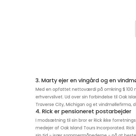
3. Marty ejer en vingård og en vind
Med en opfattet nettoværdi på omkring $ 100 mi
erhvervslivet. Ud over sin forbindelse til Oak Is
Traverse City, Michigan og et vindmøllefirma, d
4. Rick er pensioneret postarbejder
I modsætning til sin bror er Rick ikke forretnin
medejer af Oak Island Tours Incorporated. Rick
sin tid - især sommermånederne - på at bestem