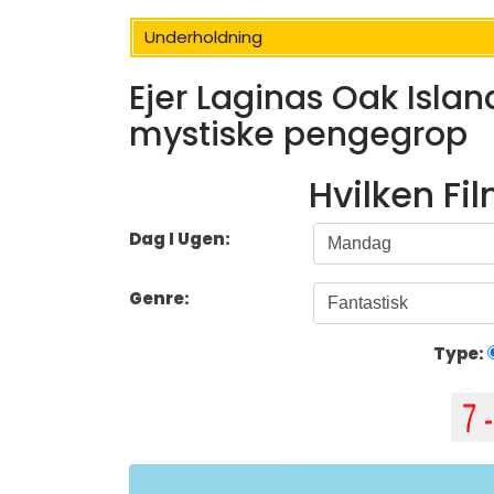
Underholdning
Ejer Laginas Oak Isla
mystiske pengegrop
Hvilken Fi
Dag I Ugen:
Genre:
Type: