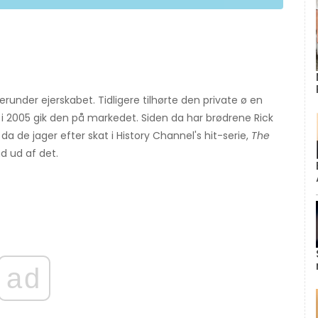
under ejerskabet. Tidligere tilhørte den private ø en
 2005 gik den på markedet. Siden da har brødrene Rick
da de jager efter skat i History Channel's hit-serie,
The
nd ud af det.
ad