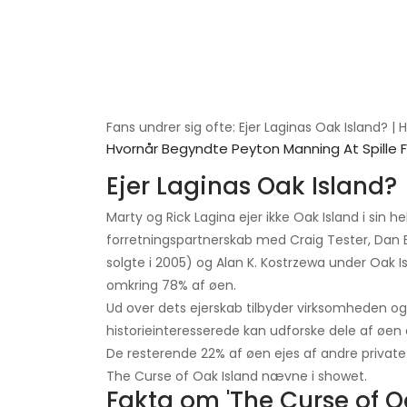
Fans undrer sig ofte: Ejer Laginas Oak Island? | H
Hvornår Begyndte Peyton Manning At Spille 
Ejer Laginas Oak Island?
Marty og Rick Lagina ejer ikke Oak Island i sin he
forretningspartnerskab med Craig Tester, Dan B
solgte i 2005) og Alan K. Kostrzewa under Oak I
omkring 78% af øen.
Ud over dets ejerskab tilbyder virksomheden o
historieinteresserede kan udforske dele af øen 
De resterende 22% af øen ejes af andre private ej
The Curse of Oak Island nævne i showet.
Fakta om 'The Curse of O