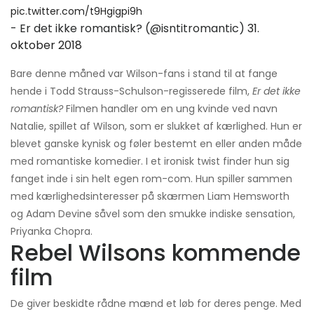
pic.twitter.com/t9Hgigpi9h
- Er det ikke romantisk? (@isntitromantic)
31.
oktober 2018
Bare denne måned var Wilson-fans i stand til at fange
hende i Todd Strauss-Schulson-regisserede film,
Er det ikke
romantisk?
Filmen handler om en ung kvinde ved navn
Natalie, spillet af Wilson, som er slukket af kærlighed. Hun er
blevet ganske kynisk og føler bestemt en eller anden måde
med romantiske komedier. I et ironisk twist finder hun sig
fanget inde i sin helt egen rom-com. Hun spiller sammen
med kærlighedsinteresser på skærmen Liam Hemsworth
og Adam Devine såvel som den smukke indiske sensation,
Priyanka Chopra.
Rebel Wilsons kommende
film
De giver beskidte rådne mænd et løb for deres penge. Med