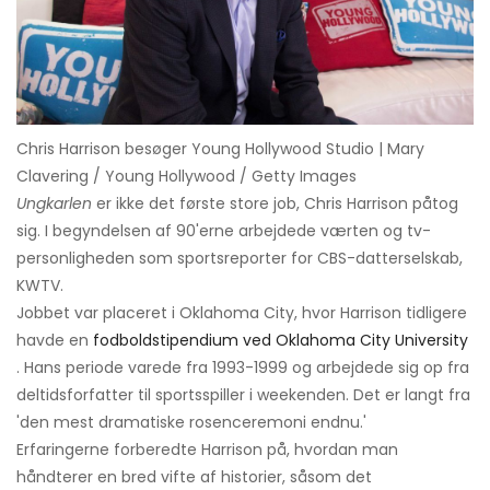
Chris Harrison besøger Young Hollywood Studio | Mary
Clavering / Young Hollywood / Getty Images
Ungkarlen
er ikke det første store job, Chris Harrison påtog
sig. I begyndelsen af ​​90'erne arbejdede værten og tv-
personligheden som sportsreporter for CBS-datterselskab,
KWTV.
Jobbet var placeret i Oklahoma City, hvor Harrison tidligere
havde en
fodboldstipendium ved Oklahoma City University
. Hans periode varede fra 1993-1999 og arbejdede sig op fra
deltidsforfatter til sportsspiller i weekenden. Det er langt fra
'den mest dramatiske rosenceremoni endnu.'
Erfaringerne forberedte Harrison på, hvordan man
håndterer en bred vifte af historier, såsom det