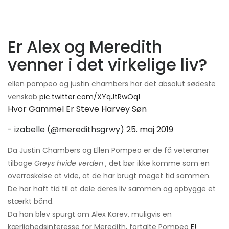
Er Alex og Meredith
venner i det virkelige liv?
ellen pompeo og justin chambers har det absolut sødeste
venskab
pic.twitter.com/XYqJtRwOq1
Hvor Gammel Er Steve Harvey Søn
- izabelle (@meredithsgrwy)
25. maj 2019
Da Justin Chambers og Ellen Pompeo er de få veteraner
tilbage
Greys hvide verden
, det bør ikke komme som en
overraskelse at vide, at de har brugt meget tid sammen.
De har haft tid til at dele deres liv sammen og opbygge et
stærkt bånd.
Da han blev spurgt om Alex Karev, muligvis en
kærlighedsinteresse for Meredith, fortalte Pompeo
E!