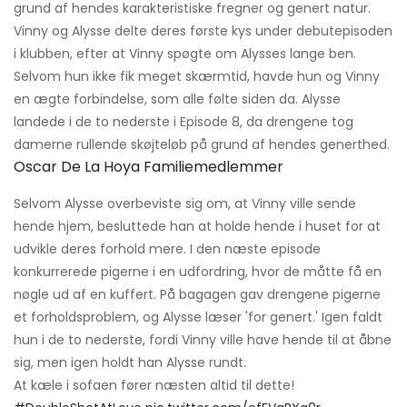
grund af hendes karakteristiske fregner og genert natur.
Vinny og Alysse delte deres første kys under debutepisoden
i klubben, efter at Vinny spøgte om Alysses lange ben.
Selvom hun ikke fik meget skærmtid, havde hun og Vinny
en ægte forbindelse, som alle følte siden da. Alysse
landede i de to nederste i Episode 8, da drengene tog
damerne rullende skøjteløb på grund af hendes generthed.
Oscar De La Hoya Familiemedlemmer
Selvom Alysse overbeviste sig om, at Vinny ville sende
hende hjem, besluttede han at holde hende i huset for at
udvikle deres forhold mere. I den næste episode
konkurrerede pigerne i en udfordring, hvor de måtte få en
nøgle ud af en kuffert. På bagagen gav drengene pigerne
et forholdsproblem, og Alysse læser 'for genert.' Igen faldt
hun i de to nederste, fordi Vinny ville have hende til at åbne
sig, men igen holdt han Alysse rundt.
At kæle i sofaen fører næsten altid til dette!