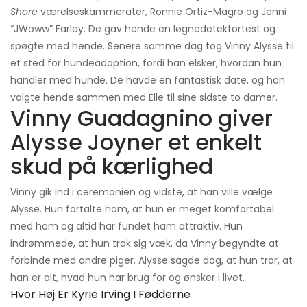
Shore
værelseskammerater, Ronnie Ortiz-Magro og Jenni
“JWoww” Farley. De gav hende en løgnedetektortest og
spøgte med hende. Senere samme dag tog Vinny Alysse til
et sted for hundeadoption, fordi han elsker, hvordan hun
handler med hunde. De havde en fantastisk date, og han
valgte hende sammen med Elle til sine sidste to damer.
Vinny Guadagnino giver
Alysse Joyner et enkelt
skud på kærlighed
Vinny gik ind i ceremonien og vidste, at han ville vælge
Alysse. Hun fortalte ham, at hun er meget komfortabel
med ham og altid har fundet ham attraktiv. Hun
indrømmede, at hun trak sig væk, da Vinny begyndte at
forbinde med andre piger. Alysse sagde dog, at hun tror, ​​at
han er alt, hvad hun har brug for og ønsker i livet.
Hvor Høj Er Kyrie Irving I Fødderne