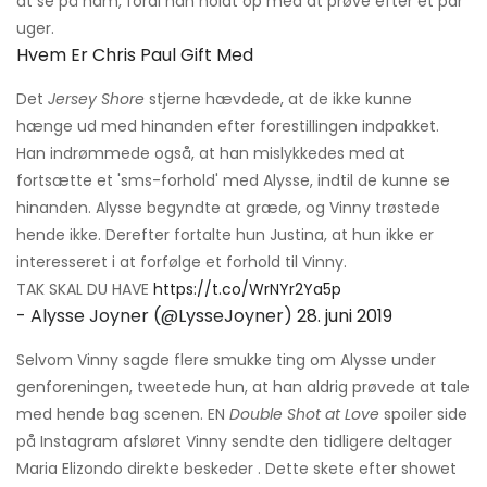
at se på ham, fordi han holdt op med at prøve efter et par
uger.
Hvem Er Chris Paul Gift Med
Det
Jersey Shore
stjerne hævdede, at de ikke kunne
hænge ud med hinanden efter forestillingen indpakket.
Han indrømmede også, at han mislykkedes med at
fortsætte et 'sms-forhold' med Alysse, indtil de kunne se
hinanden. Alysse begyndte at græde, og Vinny trøstede
hende ikke. Derefter fortalte hun Justina, at hun ikke er
interesseret i at forfølge et forhold til Vinny.
TAK SKAL DU HAVE
https://t.co/WrNYr2Ya5p
- Alysse Joyner (@LysseJoyner)
28. juni 2019
Selvom Vinny sagde flere smukke ting om Alysse under
genforeningen, tweetede hun, at han aldrig prøvede at tale
med hende bag scenen. EN
Double Shot at Love
spoiler side
på Instagram afsløret Vinny sendte den tidligere deltager
Maria Elizondo direkte beskeder . Dette skete efter showet