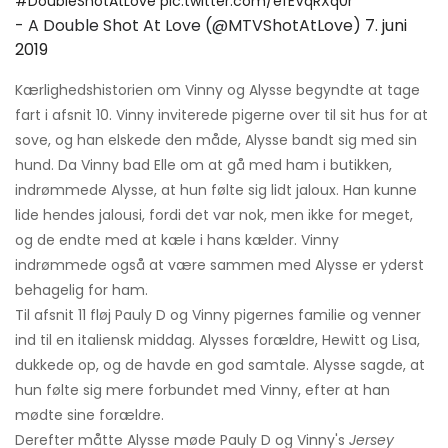
#DoubleShotAtLove
pic.twitter.com/efEVqRXq0r
- A Double Shot At Love (@MTVShotAtLove)
7. juni
2019
Kærlighedshistorien om Vinny og Alysse begyndte at tage
fart i afsnit 10. Vinny inviterede pigerne over til sit hus for at
sove, og han elskede den måde, Alysse bandt sig med sin
hund. Da Vinny bad Elle om at gå med ham i butikken,
indrømmede Alysse, at hun følte sig lidt jaloux. Han kunne
lide hendes jalousi, fordi det var nok, men ikke for meget,
og de endte med at kæle i hans kælder. Vinny
indrømmede også at være sammen med Alysse er yderst
behagelig for ham.
Til afsnit 11 fløj Pauly D og Vinny pigernes familie og venner
ind til en italiensk middag. Alysses forældre, Hewitt og Lisa,
dukkede op, og de havde en god samtale. Alysse sagde, at
hun følte sig mere forbundet med Vinny, efter at han
mødte sine forældre.
Derefter måtte Alysse møde Pauly D og Vinny's
Jersey