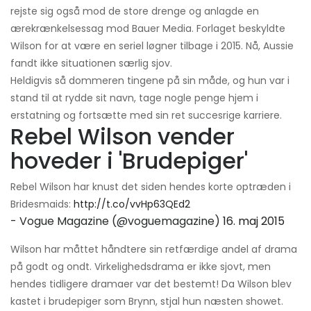
rejste sig også mod de store drenge og anlagde en
ærekrænkelsessag mod Bauer Media. Forlaget beskyldte
Wilson for at være en seriel løgner tilbage i 2015. Nå, Aussie
fandt ikke situationen særlig sjov.
Heldigvis så dommeren tingene på sin måde, og hun var i
stand til at rydde sit navn, tage nogle penge hjem i
erstatning og fortsætte med sin ret succesrige karriere.
Rebel Wilson vender
hoveder i 'Brudepiger'
Rebel Wilson har knust det siden hendes korte optræden i
Bridesmaids:
http://t.co/vvHp63QEd2
- Vogue Magazine (@voguemagazine)
16. maj 2015
Wilson har måttet håndtere sin retfærdige andel af drama
på godt og ondt. Virkelighedsdrama er ikke sjovt, men
hendes tidligere dramaer var det bestemt! Da Wilson blev
kastet i brudepiger som Brynn, stjal hun næsten showet.