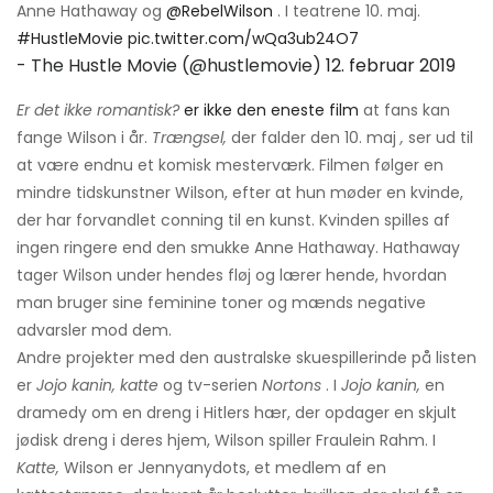
Anne Hathaway og
@RebelWilson
. I teatrene 10. maj.
#HustleMovie
pic.twitter.com/wQa3ub24O7
- The Hustle Movie (@hustlemovie)
12. februar 2019
Er det ikke romantisk?
er ikke den eneste film
at fans kan
fange Wilson i år.
Trængsel,
der falder den 10. maj
,
ser ud til
at være endnu et komisk mesterværk. Filmen følger en
mindre tidskunstner Wilson, efter at hun møder en kvinde,
der har forvandlet conning til en kunst. Kvinden spilles af
ingen ringere end den smukke Anne Hathaway. Hathaway
tager Wilson under hendes fløj og lærer hende, hvordan
man bruger sine feminine toner og mænds negative
advarsler mod dem.
Andre projekter med den australske skuespillerinde på listen
er
Jojo kanin, katte
og tv-serien
Nortons
. I
Jojo kanin,
en
dramedy om en dreng i Hitlers hær, der opdager en skjult
jødisk dreng i deres hjem, Wilson spiller Fraulein Rahm. I
Katte,
Wilson er Jennyanydots, et medlem af en