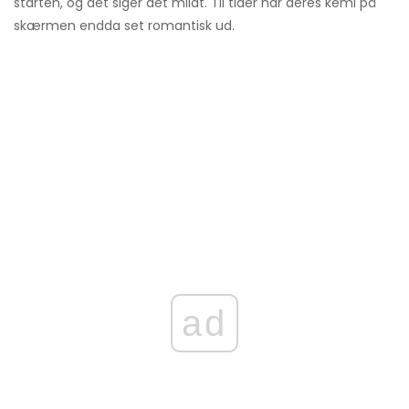
starten, og det siger det mildt. Til tider har deres kemi på
skærmen endda set romantisk ud.
ad