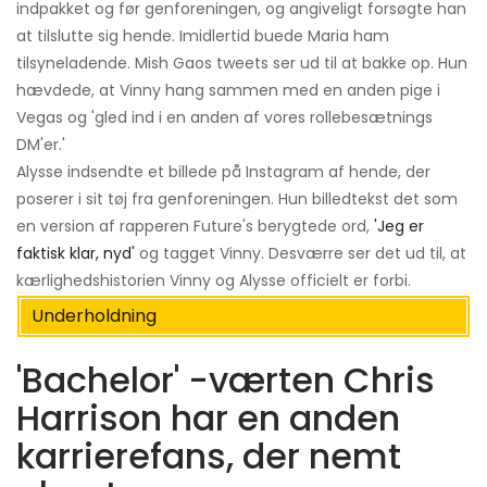
indpakket og før genforeningen, og angiveligt forsøgte han
at tilslutte sig hende. Imidlertid buede Maria ham
tilsyneladende. Mish Gaos tweets ser ud til at bakke op. Hun
hævdede, at Vinny hang sammen med en anden pige i
Vegas og 'gled ind i en anden af ​​vores rollebesætnings
DM'er.'
Alysse indsendte et billede på Instagram af hende, der
poserer i sit tøj fra genforeningen. Hun billedtekst det som
en version af rapperen Future's berygtede ord,
'Jeg er
faktisk klar, nyd'
og tagget Vinny. Desværre ser det ud til, at
kærlighedshistorien Vinny og Alysse officielt er forbi.
Underholdning
'Bachelor' -værten Chris
Harrison har en anden
karrierefans, der nemt