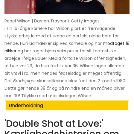
Rebel Wilson | Darrian Traynor / Getty Images
I sin 16-årige karriere har Wilson gjort et fremragende
stykke arbejde med at skabe en perfekt niche bare for
hende. Hun udmærker sig ved komedie og har
modtaget 18
nikker
og har taget hjem seks priser for sit fantastiske
arbejde. Ifølge Bauer Media fortalte Wilson offentligheden,
at hun var 29, da hun faktisk var 36. Wilson lagde allerede
alt vrøvl i ro, men hendes fødselsdag er meget offentlig.
Det
Brudepiger
skuespillerinde blev født den 2. marts 1980.
Dette gør hende 38 år og på mindre end en måned bliver
hun 39! Tillykke med fødselsdagen Wilson!
Underholdning
'Double Shot at Love:'
Kærlighedshistorien om