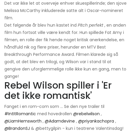
Det var ikke let at overveje enhver skuespillerinde; den sjove
Melissa McCarthy inkluderede satte alt i Oscar-nomineret
film.
Det følgende år blev hun kastet ind
Pitch perfekt
, en anden
film hun fortsat ville være kendt for. Hun spillede Fat Amy i
filmen, en rolle der fik hende noget kritisk anerkendelse, en
håndfuld nik og flere priser, herunder en MTV Best
Breakthrough Performance Award. Filmen klarede sig så
godt, at det blev en trilogi, og Wilson var i stand til at
gengive den uforglemmelige rolle ikke kun en gang, men to
gange!
Rebel Wilson spiller i 'Er
det ikke romantisk'
Fanget i en rom-com som ... Se den nye trailer til
#IntItRomantic
med hovedrollen
@rebelwilson
,
@LiamHemsworth
,
@Adamdevine
,
@priyankachopra
,
@BrandonSJ
& @bettygilpin - kun i teatrene Valentinsdag!