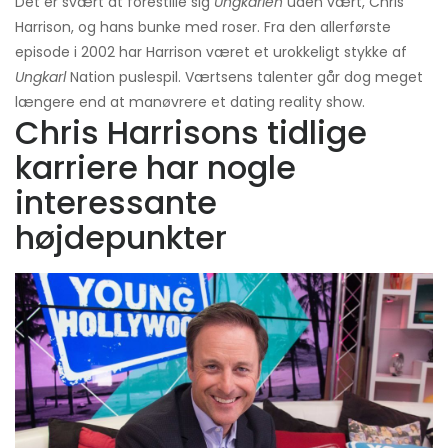
Det er svært at forestille sig
Ungkarlen
uden vært, Chris
Harrison, og hans bunke med roser. Fra den allerførste
episode i 2002 har Harrison været et urokkeligt stykke af
Ungkarl
Nation puslespil. Værtsens talenter går dog meget
længere end at manøvrere et dating reality show.
Chris Harrisons tidlige
karriere har nogle
interessante
højdepunkter