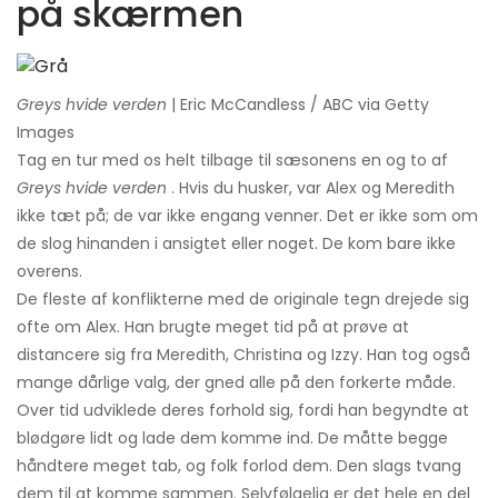
på skærmen
Greys hvide verden
| Eric McCandless / ABC via Getty
Images
Tag en tur med os helt tilbage til sæsonens en og to af
Greys hvide verden
. Hvis du husker, var Alex og Meredith
ikke tæt på; de var ikke engang venner. Det er ikke som om
de slog hinanden i ansigtet eller noget. De kom bare ikke
overens.
De fleste af konflikterne med de originale tegn drejede sig
ofte om Alex. Han brugte meget tid på at prøve at
distancere sig fra Meredith, Christina og Izzy. Han tog også
mange dårlige valg, der gned alle på den forkerte måde.
Over tid udviklede deres forhold sig, fordi han begyndte at
blødgøre lidt og lade dem komme ind. De måtte begge
håndtere meget tab, og folk forlod dem. Den slags tvang
dem til at komme sammen. Selvfølgelig er det hele en del