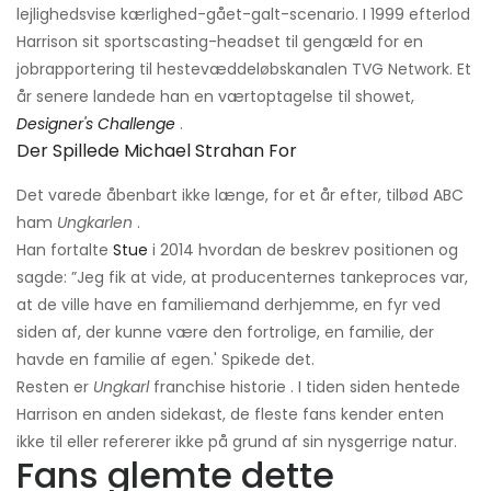
lejlighedsvise kærlighed-gået-galt-scenario. I 1999 efterlod
Harrison sit sportscasting-headset til gengæld for en
jobrapportering til hestevæddeløbskanalen TVG Network. Et
år senere landede han en værtoptagelse til showet,
Designer's Challenge
.
Der Spillede Michael Strahan For
Det varede åbenbart ikke længe, ​​for et år efter, tilbød ABC
ham
Ungkarlen
.
Han fortalte
Stue
i 2014 hvordan de beskrev positionen og
sagde: ”Jeg fik at vide, at producenternes tankeproces var,
at de ville have en familiemand derhjemme, en fyr ved
siden af, der kunne være den fortrolige, en familie, der
havde en familie af egen.' Spikede det.
Resten er
Ungkarl
franchise historie . I tiden siden hentede
Harrison en anden sidekast, de fleste fans kender enten
ikke til eller refererer ikke på grund af sin nysgerrige natur.
Fans glemte dette