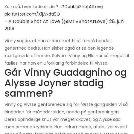
Kom så, hvor søde er de ?!
#DoubleShotAtLove
pic.twitter.com/X1jANdtI9O
- A Double Shot At Love (@MTVShotAtLove)
28. juni
2019
Vinny sagde, at han er kommet til at forstå hendes
generthed bedre. Han elsker også at se den legende
kærlige side af hende. Selvom Vinny og Elle har så meget til
fælles, har han en uforklarlig forbindelse til Alysse.
Går Vinny Guadagnino og
Alysse Joyner stadig
sammen?
Vinny og Alysse genforenede sig for første gang siden vi så
hinanden for måneder siden, boede på genforeningen.
Deres oprindelige knus var meget akavet, og Alysse sad
med armene krydsede. Hun indrømmede, at det var svært