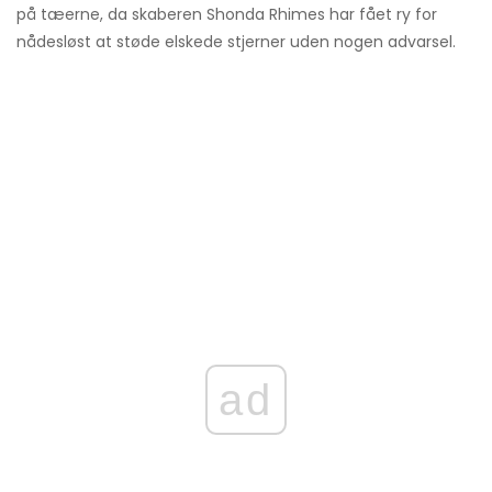
på tæerne, da skaberen Shonda Rhimes har fået ry for
nådesløst at støde elskede stjerner uden nogen advarsel.
ad