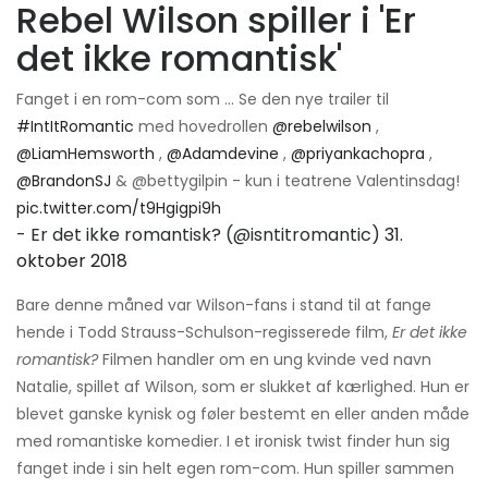
Rebel Wilson spiller i 'Er
det ikke romantisk'
Fanget i en rom-com som ... Se den nye trailer til
#IntItRomantic
med hovedrollen
@rebelwilson
,
@LiamHemsworth
,
@Adamdevine
,
@priyankachopra
,
@BrandonSJ
& @bettygilpin - kun i teatrene Valentinsdag!
pic.twitter.com/t9Hgigpi9h
- Er det ikke romantisk? (@isntitromantic)
31.
oktober 2018
Bare denne måned var Wilson-fans i stand til at fange
hende i Todd Strauss-Schulson-regisserede film,
Er det ikke
romantisk?
Filmen handler om en ung kvinde ved navn
Natalie, spillet af Wilson, som er slukket af kærlighed. Hun er
blevet ganske kynisk og føler bestemt en eller anden måde
med romantiske komedier. I et ironisk twist finder hun sig
fanget inde i sin helt egen rom-com. Hun spiller sammen