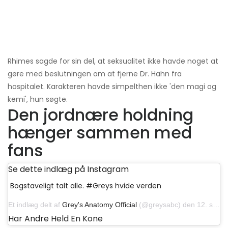
Rhimes sagde for sin del, at seksualitet ikke havde noget at
gøre med beslutningen om at fjerne Dr. Hahn fra
hospitalet. Karakteren havde simpelthen ikke 'den magi og
kemi', hun søgte.
Den jordnære holdning
hænger sammen med
fans
Se dette indlæg på Instagram
Bogstaveligt talt alle. #Greys hvide verden
Et indlæg delt af
Grey's Anatomy Official
(@greysabc) den 12. september 2019 kl.11: 00 PDT
Har Andre Held En Kone