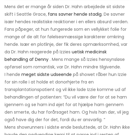
Mens det er mange år siden Dr. Hahn arbejdede sit sidste
skift i Seattle Grace,
fans savner hende stadig.
De savner
især hendes realistiske reaktioner i en ellers absurd verden.
Fans påpeger, at hun fungerede som en vellykket folie for
mange af de alt for følelsesmæssige karakterer omkring
hende. Især en plotlinje, der fik deres opmærksomhed, var
da Dr. Hahn reagerede på Izzies
uetisk medicinsk
behandling af Denny
. Mens mange så Izzies hensynsløse
opførsel som romantisk, var Dr. Hahn mindre tilgivende.
I hende
meget sidste udseende
på showet råber hun Izzie
for sin rolle i at holde et donorhjerte fra en
transplantationspatient og vil ikke lade Izzie komme ud af
behandlingen af ​​patienten: ”Du vil være der for at se ham
igennem og se ham ind øjet for at hjælpe ham gennem
den smerte, du har forårsaget ham. Og hvis han dør, vil jeg
også have dig der for det, fordi du er ansvarlig. ”
Mens showrunners i sidste ende besluttede, at Dr. Hahn ikke
havde den nødvendige kemi til at passe ind i resten af ​​