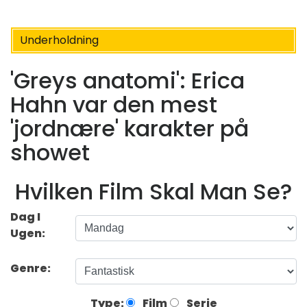
Underholdning
'Greys anatomi': Erica
Hahn var den mest
'jordnære' karakter på
showet
Hvilken Film Skal Man Se?
Dag I
Ugen:
Genre:
Type:
Film
Serie