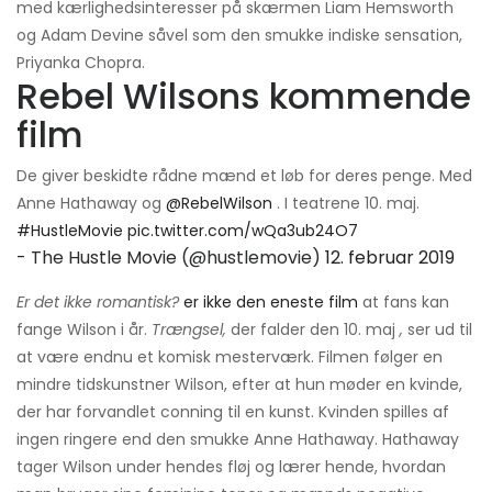
med kærlighedsinteresser på skærmen Liam Hemsworth
og Adam Devine såvel som den smukke indiske sensation,
Priyanka Chopra.
Rebel Wilsons kommende
film
De giver beskidte rådne mænd et løb for deres penge. Med
Anne Hathaway og
@RebelWilson
. I teatrene 10. maj.
#HustleMovie
pic.twitter.com/wQa3ub24O7
- The Hustle Movie (@hustlemovie)
12. februar 2019
Er det ikke romantisk?
er ikke den eneste film
at fans kan
fange Wilson i år.
Trængsel,
der falder den 10. maj
,
ser ud til
at være endnu et komisk mesterværk. Filmen følger en
mindre tidskunstner Wilson, efter at hun møder en kvinde,
der har forvandlet conning til en kunst. Kvinden spilles af
ingen ringere end den smukke Anne Hathaway. Hathaway
tager Wilson under hendes fløj og lærer hende, hvordan