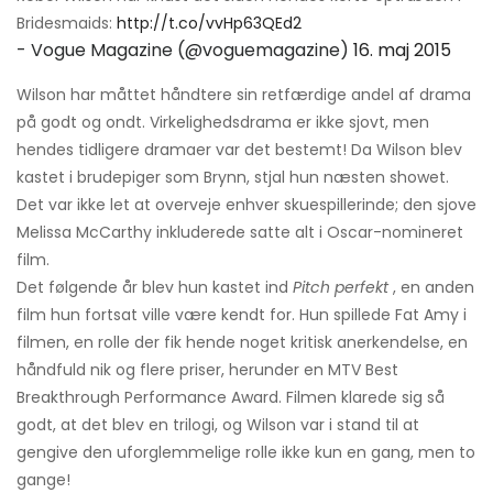
Bridesmaids:
http://t.co/vvHp63QEd2
- Vogue Magazine (@voguemagazine)
16. maj 2015
Wilson har måttet håndtere sin retfærdige andel af drama
på godt og ondt. Virkelighedsdrama er ikke sjovt, men
hendes tidligere dramaer var det bestemt! Da Wilson blev
kastet i brudepiger som Brynn, stjal hun næsten showet.
Det var ikke let at overveje enhver skuespillerinde; den sjove
Melissa McCarthy inkluderede satte alt i Oscar-nomineret
film.
Det følgende år blev hun kastet ind
Pitch perfekt
, en anden
film hun fortsat ville være kendt for. Hun spillede Fat Amy i
filmen, en rolle der fik hende noget kritisk anerkendelse, en
håndfuld nik og flere priser, herunder en MTV Best
Breakthrough Performance Award. Filmen klarede sig så
godt, at det blev en trilogi, og Wilson var i stand til at
gengive den uforglemmelige rolle ikke kun en gang, men to
gange!