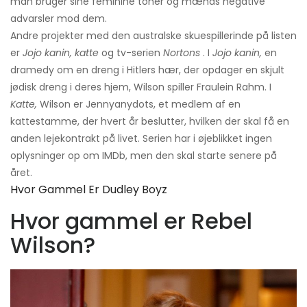
man bruger sine feminine toner og mænds negative
advarsler mod dem.
Andre projekter med den australske skuespillerinde på listen
er
Jojo kanin, katte
og tv-serien
Nortons
. I
Jojo kanin,
en
dramedy om en dreng i Hitlers hær, der opdager en skjult
jødisk dreng i deres hjem, Wilson spiller Fraulein Rahm. I
Katte,
Wilson er Jennyanydots, et medlem af en
kattestamme, der hvert år beslutter, hvilken der skal få en
anden lejekontrakt på livet. Serien har i øjeblikket ingen
oplysninger op om IMDb, men den skal starte senere på
året.
Hvor Gammel Er Dudley Boyz
Hvor gammel er Rebel
Wilson?