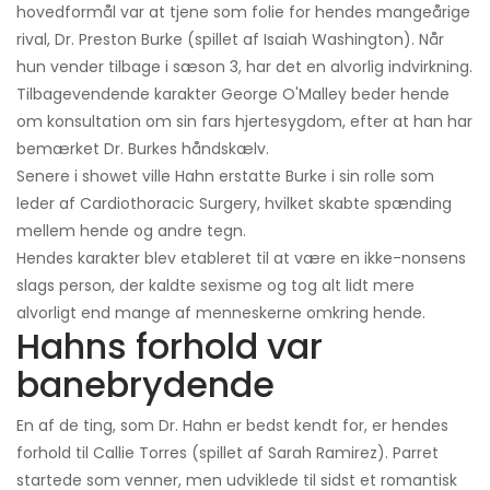
hovedformål var at tjene som folie for hendes mangeårige
rival, Dr. Preston Burke (spillet af Isaiah Washington). Når
hun vender tilbage i sæson 3, har det en alvorlig indvirkning.
Tilbagevendende karakter George O'Malley beder hende
om konsultation om sin fars hjertesygdom, efter at han har
bemærket Dr. Burkes håndskælv.
Senere i showet ville Hahn erstatte Burke i sin rolle som
leder af Cardiothoracic Surgery, hvilket skabte spænding
mellem hende og andre tegn.
Hendes karakter blev etableret til at være en ikke-nonsens
slags person, der kaldte sexisme og tog alt lidt mere
alvorligt end mange af menneskerne omkring hende.
Hahns forhold var
banebrydende
En af de ting, som Dr. Hahn er bedst kendt for, er hendes
forhold til Callie Torres (spillet af Sarah Ramirez). Parret
startede som venner, men udviklede til sidst et romantisk