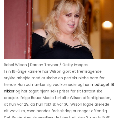
Rebel Wilson | Darrian Traynor / Getty Images
I sin 16-årige karriere har Wilson gjort et fremragende
stykke arbejde med at skabe en perfekt niche bare for
hende. Hun udmærker sig ved komedie og har
modtaget 18
nikker
og har taget hjem seks priser for sit fantastiske
arbejde. Ifølge Bauer Media fortalte Wilson offentligheden,
at hun var 29, da hun faktisk var 36. Wilson lagde allerede
alt vrøvl i ro, men hendes fødselsdag er meget offentlig.
Det
Brudepiger
skuespillerinde blev født den 2. marts 1980.