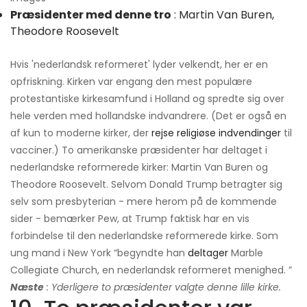
Præsidenter med denne tro
: Martin Van Buren,
Theodore Roosevelt
Hvis 'nederlandsk reformeret' lyder velkendt, her er en
opfriskning. Kirken var engang den mest populære
protestantiske kirkesamfund i Holland og spredte sig over
hele verden med hollandske indvandrere. (Det er også en
af ​​kun to moderne kirker, der
rejse religiøse indvendinger
til
vacciner.) To amerikanske præsidenter har deltaget i
nederlandske reformerede kirker: Martin Van Buren og
Theodore Roosevelt. Selvom Donald Trump betragter sig
selv som presbyterian - mere herom på de kommende
sider - bemærker Pew, at Trump faktisk har en vis
forbindelse til den nederlandske reformerede kirke. Som
ung mand i New York “begyndte han
deltager
Marble
Collegiate Church, en nederlandsk reformeret menighed. ”
Næste
: Yderligere to præsidenter valgte denne lille kirke.