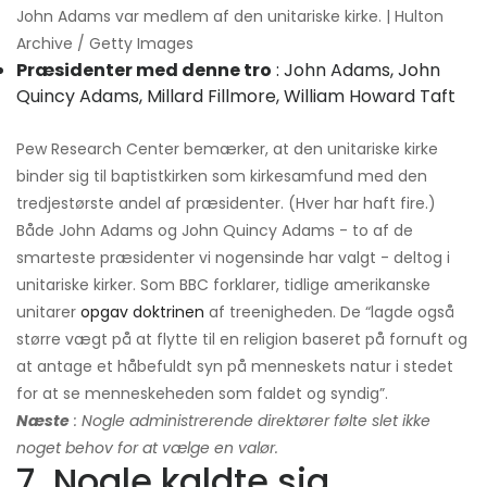
John Adams var medlem af den unitariske kirke. | Hulton
Archive / Getty Images
Præsidenter med denne tro
: John Adams, John
Quincy Adams, Millard Fillmore, William Howard Taft
Pew Research Center bemærker, at den unitariske kirke
binder sig til baptistkirken som kirkesamfund med den
tredjestørste andel af præsidenter. (Hver har haft fire.)
Både John Adams og John Quincy Adams - to af de
smarteste præsidenter vi nogensinde har valgt - deltog i
unitariske kirker. Som BBC forklarer, tidlige amerikanske
unitarer
opgav doktrinen
af treenigheden. De “lagde også
større vægt på at flytte til en religion baseret på fornuft og
at antage et håbefuldt syn på menneskets natur i stedet
for at se menneskeheden som faldet og syndig”.
Næste
: Nogle administrerende direktører følte slet ikke
noget behov for at vælge en valør.
7. Nogle kaldte sig