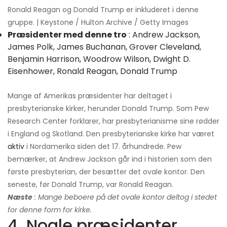
Ronald Reagan og Donald Trump er inkluderet i denne
gruppe. | Keystone / Hulton Archive / Getty Images
Præsidenter med denne tro
: Andrew Jackson,
James Polk, James Buchanan, Grover Cleveland,
Benjamin Harrison, Woodrow Wilson, Dwight D.
Eisenhower, Ronald Reagan, Donald Trump
Mange af Amerikas præsidenter har deltaget i
presbyterianske kirker, herunder Donald Trump. Som Pew
Research Center forklarer, har presbyterianisme sine rødder
i England og Skotland. Den presbyterianske kirke har været
aktiv
i Nordamerika siden det 17. århundrede. Pew
bemærker, at Andrew Jackson går ind i historien som den
første presbyterian, der besætter det ovale kontor. Den
seneste, før Donald Trump, var Ronald Reagan.
Næste
: Mange beboere på det ovale kontor deltog i stedet
for denne form for kirke.
4. Nogle præsidenter